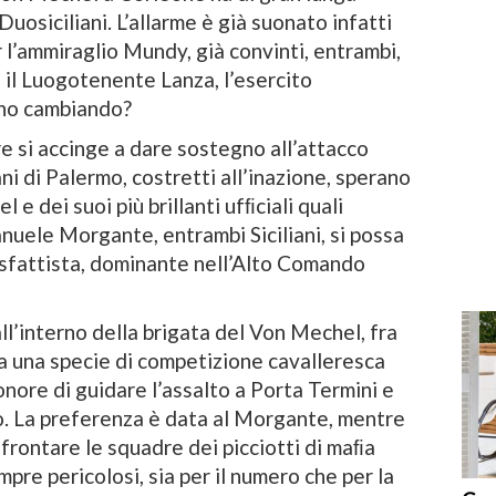
Duosiciliani. L’allarme è già suonato infatti
r l’ammiraglio Mundy, già convinti, entrambi,
 il Luogotenente Lanza, l’esercito
ano cambiando?
e si accinge a dare sostegno all’attacco
ni di Palermo, costretti all’inazione, sperano
 e dei suoi più brillanti ufﬁciali quali
uele Morgante, entrambi Siciliani, si possa
disfattista, dominante nell’Alto Comando
l’interno della brigata del Von Mechel, fra
ta una specie di competizione cavalleresca
onore di guidare l’assalto a Porta Termini e
o. La preferenza è data al Morgante, mentre
frontare le squadre dei picciotti di maﬁa
empre pericolosi, sia per il numero che per la