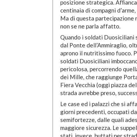
posizione strategica. Afﬁanca
centinaia di compagni d’arme, t
Ma di questa partecipazione ne
non se ne parla affatto.
Quando i soldati Duosiciliani
dal Ponte dell’Ammiraglio, olt
aprono il nutritissimo fuoco. P
soldati Duosiciliani imboccano
pericolosa, percorrendo quella
dei Mille, che raggiunge Port
Fiera Vecchia (oggi piazza del
strada avrebbe preso, success
Le case ed i palazzi che si af
giorni precedenti, occupati dai
semifortezze, dalle quali ad
maggiore sicurezza. Le suppelle
stati, invece, buttati per stra