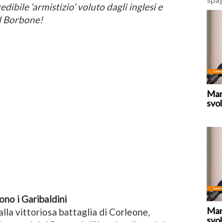
dibile ‘armistizio’ voluto dagli inglesi e
deci
del Borbone!
“tem
fron
Mar
svol
ono i Garibaldini
Mar
dalla vittoriosa battaglia di Corleone,
svol