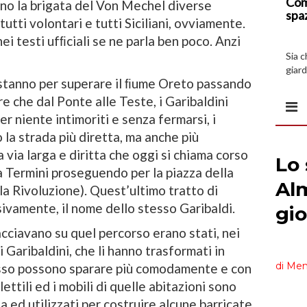
Com
no la brigata del Von Mechel diverse
spa
utti volontari e tutti Siciliani, ovviamente.
i testi ufﬁciali se ne parla ben poco. Anzi
Sia 
giard
 stanno per superare il ﬁume Oreto passando
spazi
re che dal Ponte alle Teste, i Garibaldini
er niente intimoriti e senza fermarsi, i
 la strada più diretta, ma anche più
 via larga e diritta che oggi si chiama corso
a Termini proseguendo per la piazza della
la Rivoluzione). Quest’ultimo tratto di
ivamente, il nome dello stesso Garibaldi.
facciavano su quel percorso erano stati, nei
 Garibaldini, che li hanno trasformati in
esso possono sparare più comodamente e con
ttili ed i mobili di quelle abitazioni sono
da ed utilizzati per costruire alcune barricate,