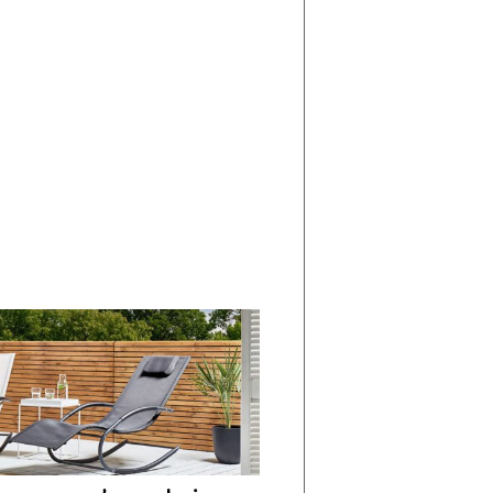
di
I
Nuovi
Vespri