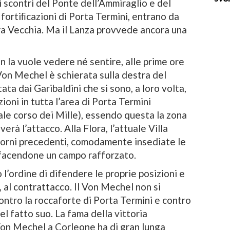
 scontri del Ponte dell’Ammiraglio e del
fortiﬁcazioni di Porta Termini, entrano da
era Vecchia. Ma il Lanza provvede ancora una
 la vuole vedere né sentire, alle prime ore
l Von Mechel è schierata sulla destra del
ta dai Garibaldini che si sono, a loro volta,
zioni in tutta l’area di Porta Termini
ale corso dei Mille), essendo questa la zona
erà l’attacco. Alla Flora, l’attuale Villa
 giorni precedenti, comodamente insediate le
 facendone un campo rafforzato.
 l’ordine di difendere le proprie posizioni e
 al contrattacco. Il Von Mechel non si
ontro la roccaforte di Porta Termini e contro
del fatto suo. La fama della vittoria
Von Mechel a Corleone ha di gran lunga