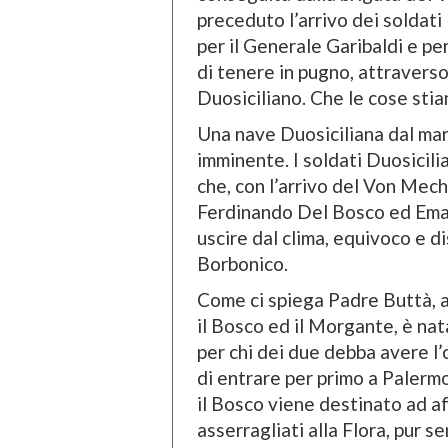
preceduto l’arrivo dei soldati 
per il Generale Garibaldi e pe
di tenere in pugno, attraverso
Duosiciliano. Che le cose sti
Una nave Duosiciliana dal mar
imminente. I soldati Duosicilia
che, con l’arrivo del Von Mechel
Ferdinando Del Bosco ed Eman
uscire dal clima, equivoco e 
Borbonico.
Come ci spiega Padre Buttà, al
il Bosco ed il Morgante, è na
per chi dei due debba avere l’
di entrare per primo a Palerm
il Bosco viene destinato ad af
asserragliati alla Flora, pur s