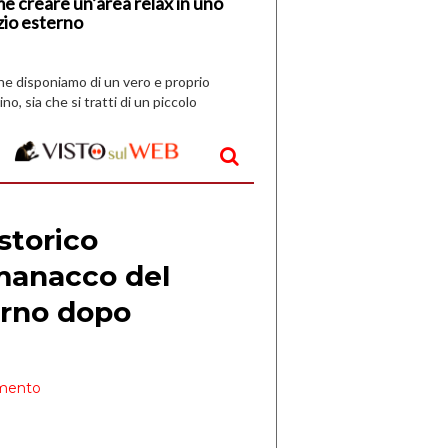
e creare un’area relax in uno
zio esterno
che disponiamo di un vero e proprio
ino, sia che si tratti di un piccolo
o all’aperto, l’idea è […]