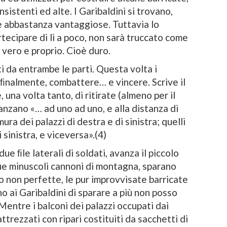
sistenti ed alte. I Garibaldini si trovano,
e abbastanza vantaggiose. Tuttavia lo
tecipare di lì a poco, non sarà truccato come
 vero e proprio. Cioè duro.
ti da entrambe le parti. Questa volta i
 ﬁnalmente, combattere… e vincere. Scrive il
 una volta tanto, di ritirate (almeno per il
anzano «… ad uno ad uno, e alla distanza di
ura dei palazzi di destra e di sinistra; quelli
 sinistra, e viceversa».(4)
due ﬁle laterali di soldati, avanza il piccolo
due minuscoli cannoni di montagna, sparano
o non perfette, le pur improvvisate barricate
 ai Garibaldini di sparare a più non posso
Mentre i balconi dei palazzi occupati dai
trezzati con ripari costituiti da sacchetti di