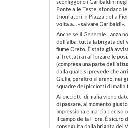
sconﬁggono i Garibaldini negli
Ponte alle Teste, sfondano le 
trionfatori in Piazza della Fi
volta a… «salvare Garibaldi».
Anche se il Generale Lanza non
dell’alba, tutta la brigata de
ﬁume Oreto. È stata già avvista
affrettati a rafforzare le posi
(compresa una parte dell’attu
dalla quale si prevede che arriv
Giulia, peraltro si erano, nei
squadre dei picciotti di maﬁa
Ai picciotti di maﬁa viene dato
di passare, al momento giusto,
impressiona e marcia deciso c
il campo della Flora. È sicuro 
conseguita dalla brigata del 