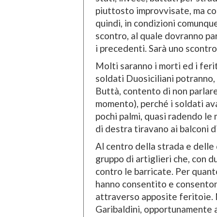
piuttosto improvvisate, ma con
quindi, in condizioni comunqu
scontro, al quale dovranno par
i precedenti. Sarà uno scontro
Molti saranno i morti ed i feri
soldati Duosiciliani potranno,
Buttà, contento di non parlare,
momento), perché i soldati av
pochi palmi, quasi radendo le m
di destra tiravano ai balconi di
Al centro della strada e delle 
gruppo di artiglieri che, con 
contro le barricate. Per quant
hanno consentito e consentono
attraverso apposite feritoie. 
Garibaldini, opportunamente at