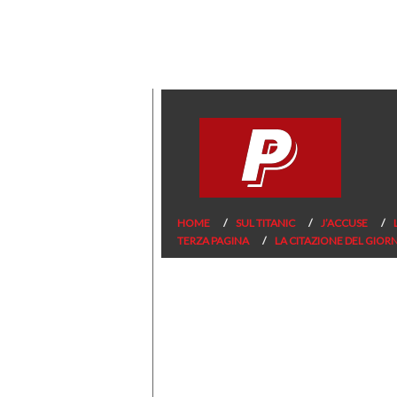
HOME
SUL TITANIC
J’ACCUSE
TERZA PAGINA
LA CITAZIONE DEL GIOR