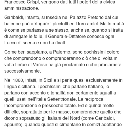
Francesco Crispi, vengono dati tutti i poteri della civica
amministrazione.
Garibaldi, intanto, si insedia nel Palazzo Pretorio dal cui
balcone può arringare i picciotti ed i loro amici. Ma in realtà
è come se parlasse a se stesso, anche se, quando si tratta
di arringare le folle, il Generale-Dittatore conosce ogni
trucco di scena e non ha rivali.
Come ben sappiamo, a Palermo, sono pochissimi coloro
che comprendono o comprenderanno ciò che di volta in
volta l’eroe di Varese ha già proclamato o che proclamerà
successivamente.
Nel 1860, infatti, in Sicilia si parla quasi esclusivamente in
lingua siciliana. I pochissimi che parlano italiano, lo
parlano con accento e tonalità non certamente uguali a
quelli usati nell’Italia Settentrionale. La reciproca
incomprensione è pressoché totale. Ed è quindi molto
difﬁcile, soprattutto per le masse, comprendere quello che
dicono soprattutto gli Italiani del Nord (come Garibaldi,
appunto), quando questi si cimentano in comizi adottando