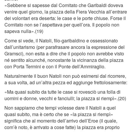
«Sebbene si sapesse dal Comitato che Garibaldi doveva
venire quel giorno, la piazza della Fiera Vecchia all’entrare
dei volontari era deserta: le case e le porte chiuse. Forse il
Comitato non se l’aspettava per quell’ora. Il popolo non
sapeva nulla».(19)
Come si vede, il Natoli, ﬁlo-garibaldino e ossessionato
dall’unitarismo (per parafrasare ancora la espressione del
Gramsci), non esita a dire che il popolo non avrebbe visto
né sentito alcunché, nonostante la vicinanza della piazza
con Porta Termini e con il Ponte dell’Ammiraglio.
Naturalmente il buon Natoli non può esimersi dal ricorrere,
a sua volta, ad un’altra pezza ed aggiunge frettolosamente:
«Ma quasi subito da tutte le case si rovesciò una folla di
uomini e donne, vecchi e fanciulli; la piazza si riempì».(20)
Non sappiamo che tempi volesse dare il Natoli a quel
quasi subito, ma è certo che se «la piazza si riempì»
signiﬁca che al momento dell’arrivo dell’Eroe (il quale,
com’è noto, è arrivato a cose fatte) la piazza era proprio