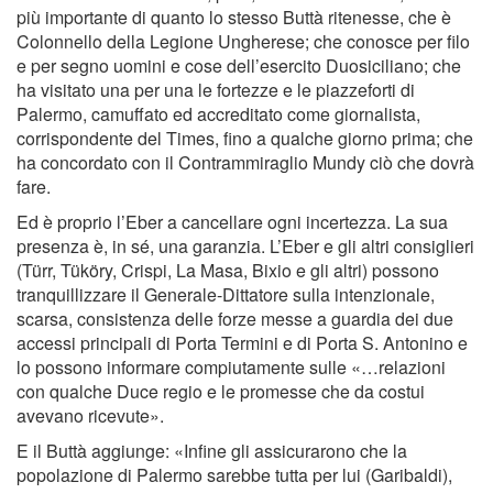
più importante di quanto lo stesso Buttà ritenesse, che è
Colonnello della Legione Ungherese; che conosce per ﬁlo
e per segno uomini e cose dell’esercito Duosiciliano; che
ha visitato una per una le fortezze e le piazzeforti di
Palermo, camuffato ed accreditato come giornalista,
corrispondente del Times, ﬁno a qualche giorno prima; che
ha concordato con il Contrammiraglio Mundy ciò che dovrà
fare.
Ed è proprio l’Eber a cancellare ogni incertezza. La sua
presenza è, in sé, una garanzia. L’Eber e gli altri consiglieri
(Türr, Tüköry, Crispi, La Masa, Bixio e gli altri) possono
tranquillizzare il Generale-Dittatore sulla intenzionale,
scarsa, consistenza delle forze messe a guardia dei due
accessi principali di Porta Termini e di Porta S. Antonino e
lo possono informare compiutamente sulle «…relazioni
con qualche Duce regio e le promesse che da costui
avevano ricevute».
E il Buttà aggiunge: «Inﬁne gli assicurarono che la
popolazione di Palermo sarebbe tutta per lui (Garibaldi),