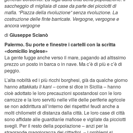
saccheggio di migliaia di case da parte dei picciotti di
mafia. “Piazza della rivoluzione” senza rivoluzione. La
costruzione delle finte barricate. Vergogne, vergogne e
ancora vergogne
di
Giuseppe Scianò
Palermo. Su porte e ﬁnestre i cartelli con la scritta
«domicilio inglese»
La gente fugge anche verso il mare, pagando ad altissimo
prezzo un posto in barca o in nave. Ma c’è di più e c’è di
peggio.
L’alta nobiltà ed i più ricchi borghesi, già da qualche giorno
hanno
attakkatu li kani
– come si dice in Sicilia – hanno
cioè adottato le loro precauzioni spostandosi con le loro
carrozze e la loro servitù nelle ville delle periferie agricole
se non addirittura all’interno dei rispettivi feudi anche a
molti chilometri di distanza dalla città. Le loro case di città
sono afﬁdate alle guardianìe maﬁose e vigilate da picciotti
svegli. Per il resto della popolazione – anzi per la
stragrande maggioranza dei cittadini, – i problemi si