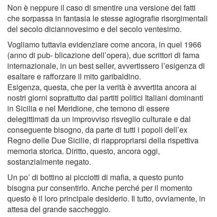
Non è neppure il caso di smentire una versione dei fatti
che sorpassa in fantasia le stesse agiograﬁe risorgimentali
del secolo diciannovesimo e del secolo ventesimo.
Vogliamo tuttavia evidenziare come ancora, in quel 1966
(anno di pub- blicazione dell’opera), due scrittori di fama
internazionale, in un best seller, avvertissero l’esigenza di
esaltare e rafforzare il mito garibaldino.
Esigenza, questa, che per la verità è avvertita ancora ai
nostri giorni soprattutto dai partiti politici Italiani dominanti
in Sicilia e nel Meridione, che temono di essere
delegittimati da un improvviso risveglio culturale e dal
conseguente bisogno, da parte di tutti i popoli dell’ex
Regno delle Due Sicilie, di riappropriarsi della rispettiva
memoria storica. Diritto, questo, ancora oggi,
sostanzialmente negato.
Un po’ di bottino ai picciotti di maﬁa, a questo punto
bisogna pur consentirlo. Anche perché per il momento
questo è il loro principale desiderio. Il tutto, ovviamente, in
attesa del grande saccheggio.