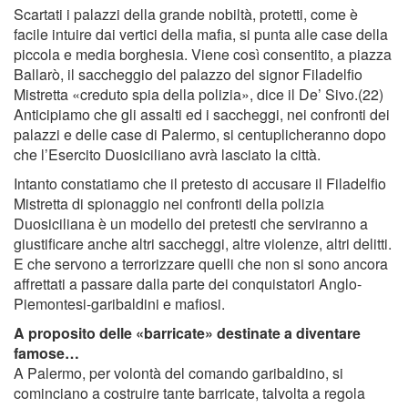
Scartati i palazzi della grande nobiltà, protetti, come è
facile intuire dai vertici della maﬁa, si punta alle case della
piccola e media borghesia. Viene così consentito, a piazza
Ballarò, il saccheggio del palazzo del signor Filadelﬁo
Mistretta «creduto spia della polizia», dice il De’ Sivo.(22)
Anticipiamo che gli assalti ed i saccheggi, nei confronti dei
palazzi e delle case di Palermo, si centuplicheranno dopo
che l’Esercito Duosiciliano avrà lasciato la città.
Intanto constatiamo che il pretesto di accusare il Filadelﬁo
Mistretta di spionaggio nei confronti della polizia
Duosiciliana è un modello dei pretesti che serviranno a
giustiﬁcare anche altri saccheggi, altre violenze, altri delitti.
E che servono a terrorizzare quelli che non si sono ancora
affrettati a passare dalla parte dei conquistatori Anglo-
Piemontesi-garibaldini e maﬁosi.
A proposito delle «barricate» destinate a diventare
famose…
A Palermo, per volontà del comando garibaldino, si
cominciano a costruire tante barricate, talvolta a regola