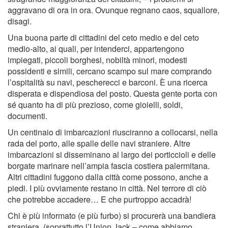
aggravano di ora in ora. Ovunque regnano caos, squallore,
disagi.
Una buona parte di cittadini del ceto medio e del ceto
medio-alto, ai quali, per intenderci, appartengono
impiegati, piccoli borghesi, nobiltà minori, modesti
possidenti e simili, cercano scampo sul mare comprando
l’ospitalità su navi, pescherecci e barconi. È una ricerca
disperata e dispendiosa del posto. Questa gente porta con
sé quanto ha di più prezioso, come gioielli, soldi,
documenti.
Un centinaio di imbarcazioni riusciranno a collocarsi, nella
rada del porto, alle spalle delle navi straniere. Altre
imbarcazioni si disseminano al largo dei porticcioli e delle
borgate marinare nell’ampia fascia costiera palermitana.
Altri cittadini fuggono dalla città come possono, anche a
piedi. I più ovviamente restano in città. Nel terrore di ciò
che potrebbe accadere… E che purtroppo accadrà!
Chi è più informato (e più furbo) si procurerà una bandiera
straniera, (soprattutto l’Union Jack – come abbiamo