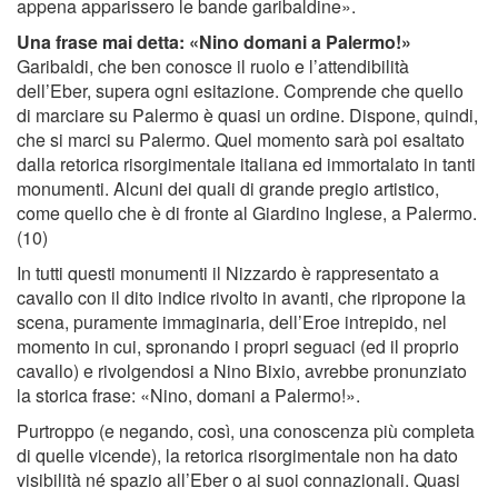
appena apparissero le bande garibaldine».
Una frase mai detta: «Nino domani a Palermo!»
Garibaldi, che ben conosce il ruolo e l’attendibilità
dell’Eber, supera ogni esitazione. Comprende che quello
di marciare su Palermo è quasi un ordine. Dispone, quindi,
che si marci su Palermo. Quel momento sarà poi esaltato
dalla retorica risorgimentale italiana ed immortalato in tanti
monumenti. Alcuni dei quali di grande pregio artistico,
come quello che è di fronte al Giardino Inglese, a Palermo.
(10)
In tutti questi monumenti il Nizzardo è rappresentato a
cavallo con il dito indice rivolto in avanti, che ripropone la
scena, puramente immaginaria, dell’Eroe intrepido, nel
momento in cui, spronando i propri seguaci (ed il proprio
cavallo) e rivolgendosi a Nino Bixio, avrebbe pronunziato
la storica frase: «Nino, domani a Palermo!».
Purtroppo (e negando, così, una conoscenza più completa
di quelle vicende), la retorica risorgimentale non ha dato
visibilità né spazio all’Eber o ai suoi connazionali. Quasi