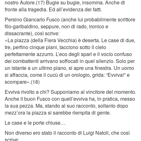
nostro Autore.(17) Bugie su bugie, insomma. Anche di
fronte alla tragedia. Ed all’evidenza dei fatti.
Persino Giancarlo Fusco (anche lui probabilmente scrittore
ﬁlo-garibaldino, seppure, non di rado, ironico e
dissacrante), così scrive:
«La piazza (della Fiera Vecchia) è deserta. Le case di due,
tre, perﬁno cinque piani, tacciono sotto il cielo
perfettamente azzurro. L’eco degli spari e il vocío confuso
dei combattenti arrivano soffocati in quel silenzio. Solo per
un istante a un ultimo piano, si apre una ﬁnestra. Un uomo
si affaccia, come il cucù di un orologio, grida: “Evviva!” e
scompare».(18)
Evviva rivolto a chi? Supponiamo al vincitore del momento.
Anche il buon Fusco con quell’evviva ha, in pratica, messo
la sua pezza. Ma, stando al suo racconto, soltanto dopo
mezz’ora la piazza si sarebbe riempita di gente.
Le case e le porte chiuse…
Non diverso ero stato il racconto di Luigi Natoli, che così
scrive: