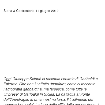
Storia & Controstoria
11 giugno 2019
Oggi Giuseppe Scianò ci racconta l’entrata di Garibaldi a
Palermo. Che non fu affatto “trionfale”, come ci racconta
l’agiografia garibaldina, ma farsesca, come tutte le
‘imprese’ di Garibaldi in Sicilia. La battaglia al Ponte
dell’Ammiraglio fu un’ennesima farsa. Il tradimento dei
generali borbonici. La fuga dalla città della popolazione. Il