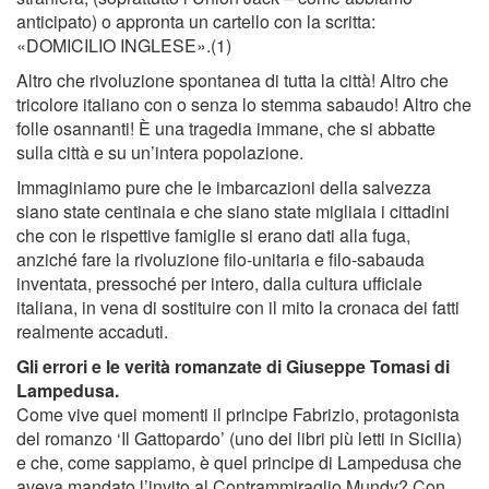
anticipato) o appronta un cartello con la scritta:
«DOMICILIO INGLESE».(1)
Altro che rivoluzione spontanea di tutta la città! Altro che
tricolore italiano con o senza lo stemma sabaudo! Altro che
folle osannanti! È una tragedia immane, che si abbatte
sulla città e su un’intera popolazione.
Immaginiamo pure che le imbarcazioni della salvezza
siano state centinaia e che siano state migliaia i cittadini
che con le rispettive famiglie si erano dati alla fuga,
anziché fare la rivoluzione ﬁlo-unitaria e ﬁlo-sabauda
inventata, pressoché per intero, dalla cultura ufﬁciale
italiana, in vena di sostituire con il mito la cronaca dei fatti
realmente accaduti.
Gli errori e le verità romanzate di Giuseppe Tomasi di
Lampedusa.
Come vive quei momenti il principe Fabrizio, protagonista
del romanzo ‘Il Gattopardo’ (uno dei libri più letti in Sicilia)
e che, come sappiamo, è quel principe di Lampedusa che
aveva mandato l’invito al Contrammiraglio Mundy? Con