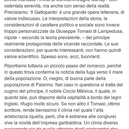
ostentata serenità, ma anche con senso della realtà.
Precisiamo: ‘Il Gattopardo’ è una grande opera letteraria, di
valore indiscusso. Le interpretazioni della storia, le
considerazioni di carattere politico e sociale sono invece
troppo personalizzate da Giuseppe Tomasi di Lampedusa,
nipote – secondo la teoria prevalente, – del principe
realmente protagonista delle vicende raccontate. Le sue
considerazioni, per quanto interessanti, non hanno quindi
valore scientiﬁco. Spesso sono, anzi, fuorvianti.
Riportiamo tuttavia un piccolo passo del romanzo, perché
in questo trova conferma la notizia della fuga verso il mare
della popolazione. O, meglio, di buona parte della
popolazione di Palermo. Nel caso in questione si tratta del
cugino del principe, il nobile Ciccio Màlvica, il quale, in
quanto tale, può disporre della ospitalità a bordo dei legni
Inglesi, rifugio molto sicuro. Se non altro il Tomasi, ottimo
scrittore, rende benissimo il clima nel quale l’alta
aristocrazia (quella, però, che è estranea alle congiure)
vive la novità dell’impresa garibaldina. Un clima diverso
ovviamente sia da quello ottimista degli aristocratici che