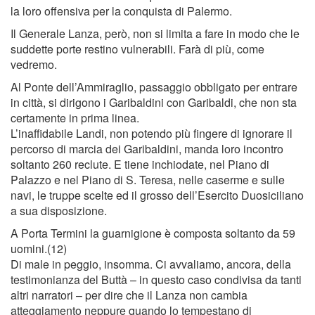
la loro offensiva per la conquista di Palermo.
Il Generale Lanza, però, non si limita a fare in modo che le
suddette porte restino vulnerabili. Farà di più, come
vedremo.
Al Ponte dell’Ammiraglio, passaggio obbligato per entrare
in città, si dirigono i Garibaldini con Garibaldi, che non sta
certamente in prima linea.
L’inafﬁdabile Landi, non potendo più ﬁngere di ignorare il
percorso di marcia dei Garibaldini, manda loro incontro
soltanto 260 reclute. E tiene inchiodate, nel Piano di
Palazzo e nel Piano di S. Teresa, nelle caserme e sulle
navi, le truppe scelte ed il grosso dell’Esercito Duosiciliano
a sua disposizione.
A Porta Termini la guarnigione è composta soltanto da 59
uomini.(12)
Di male in peggio, insomma. Ci avvaliamo, ancora, della
testimonianza del Buttà – in questo caso condivisa da tanti
altri narratori – per dire che il Lanza non cambia
atteggiamento neppure quando lo tempestano di