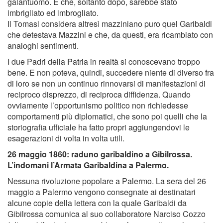
galantuomo. E che, soltanto dopo, sarebbe stato
imbrigliato ed imbrogliato.
Il Tomasi considera altresì mazziniano puro quel Garibaldi
che detestava Mazzini e che, da questi, era ricambiato con
analoghi sentimenti.
I due Padri della Patria in realtà si conoscevano troppo
bene. E non poteva, quindi, succedere niente di diverso fra
di loro se non un continuo rinnovarsi di manifestazioni di
reciproco disprezzo, di reciproca difﬁdenza. Quando
ovviamente l’opportunismo politico non richiedesse
comportamenti più diplomatici, che sono poi quelli che la
storiograﬁa ufﬁciale ha fatto propri aggiungendovi le
esagerazioni di volta in volta utili.
26 maggio 1860: raduno garibaldino a Gibilrossa.
L’indomani l’Armata Garibaldina a Palermo.
Nessuna rivoluzione popolare a Palermo. La sera del 26
maggio a Palermo vengono consegnate ai destinatari
alcune copie della lettera con la quale Garibaldi da
Gibilrossa comunica al suo collaboratore Narciso Cozzo