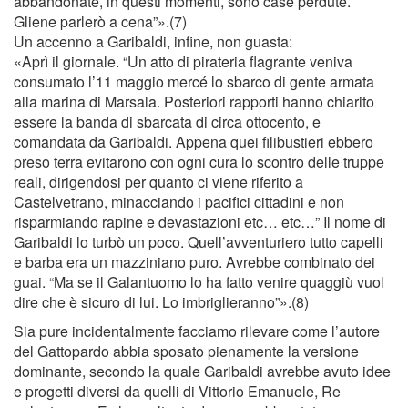
abbandonate, in questi momenti, sono case perdute.
Gliene parlerò a cena”».(7)
Un accenno a Garibaldi, inﬁne, non guasta:
«Aprì il giornale. “Un atto di pirateria ﬂagrante veniva
consumato l’11 maggio mercé lo sbarco di gente armata
alla marina di Marsala. Posteriori rapporti hanno chiarito
essere la banda di sbarcata di circa ottocento, e
comandata da Garibaldi. Appena quei ﬁlibustieri ebbero
preso terra evitarono con ogni cura lo scontro delle truppe
reali, dirigendosi per quanto ci viene riferito a
Castelvetrano, minacciando i paciﬁci cittadini e non
risparmiando rapine e devastazioni etc… etc…” Il nome di
Garibaldi lo turbò un poco. Quell’avventuriero tutto capelli
e barba era un mazziniano puro. Avrebbe combinato dei
guai. “Ma se il Galantuomo lo ha fatto venire quaggiù vuol
dire che è sicuro di lui. Lo imbriglieranno”».(8)
Sia pure incidentalmente facciamo rilevare come l’autore
del Gattopardo abbia sposato pienamente la versione
dominante, secondo la quale Garibaldi avrebbe avuto idee
e progetti diversi da quelli di Vittorio Emanuele, Re