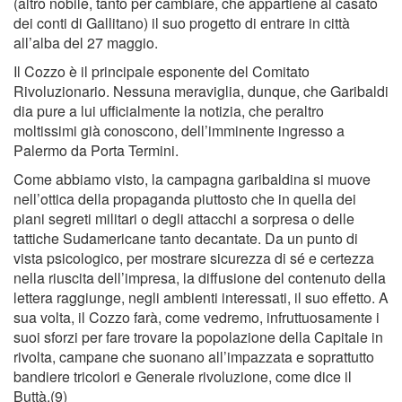
(altro nobile, tanto per cambiare, che appartiene al casato
dei conti di Gallitano) il suo progetto di entrare in città
all’alba del 27 maggio.
Il Cozzo è il principale esponente del Comitato
Rivoluzionario. Nessuna meraviglia, dunque, che Garibaldi
dia pure a lui ufﬁcialmente la notizia, che peraltro
moltissimi già conoscono, dell’imminente ingresso a
Palermo da Porta Termini.
Come abbiamo visto, la campagna garibaldina si muove
nell’ottica della propaganda piuttosto che in quella dei
piani segreti militari o degli attacchi a sorpresa o delle
tattiche Sudamericane tanto decantate. Da un punto di
vista psicologico, per mostrare sicurezza di sé e certezza
nella riuscita dell’impresa, la diffusione del contenuto della
lettera raggiunge, negli ambienti interessati, il suo effetto. A
sua volta, il Cozzo farà, come vedremo, infruttuosamente i
suoi sforzi per fare trovare la popolazione della Capitale in
rivolta, campane che suonano all’impazzata e soprattutto
bandiere tricolori e Generale rivoluzione, come dice il
Buttà.(9)