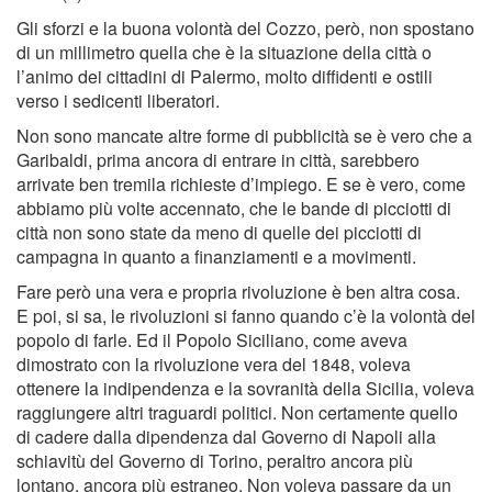
Gli sforzi e la buona volontà del Cozzo, però, non spostano
di un millimetro quella che è la situazione della città o
l’animo dei cittadini di Palermo, molto difﬁdenti e ostili
verso i sedicenti liberatori.
Non sono mancate altre forme di pubblicità se è vero che a
Garibaldi, prima ancora di entrare in città, sarebbero
arrivate ben tremila richieste d’impiego. E se è vero, come
abbiamo più volte accennato, che le bande di picciotti di
città non sono state da meno di quelle dei picciotti di
campagna in quanto a ﬁnanziamenti e a movimenti.
Fare però una vera e propria rivoluzione è ben altra cosa.
E poi, si sa, le rivoluzioni si fanno quando c’è la volontà del
popolo di farle. Ed il Popolo Siciliano, come aveva
dimostrato con la rivoluzione vera del 1848, voleva
ottenere la indipendenza e la sovranità della Sicilia, voleva
raggiungere altri traguardi politici. Non certamente quello
di cadere dalla dipendenza dal Governo di Napoli alla
schiavitù del Governo di Torino, peraltro ancora più
lontano, ancora più estraneo. Non voleva passare da un