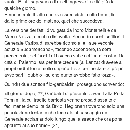
vuota. E tutti sapevano di quell’ingresso in città già da
qualche giorno.
E nonostante il fatto che avessero visto molto bene, ﬁn
dalle prime ore del mattino, quel che succedeva.
La versione dei fatti, divulgata da Indro Montanelli e da
Marco Nozza, è molto disinvolta. Secondo questi scrittori il
Generale Garibaldi sarebbe ricorso alle «sue vecchie
astuzie Sudamericane», facendo accendere, la sera
precedente, dei fuochi di bivacco sulle colline circostanti la
città di Palermo, sia per fare credere (al Lanza) di avere ai
propri ordini forze molto superiori, sia per lasciare ai propri
avversari il dubbio «su che punto avrebbe fatto forza».
Quindi i due scrittori ﬁlo-garibaldini proseguono scrivendo:
«Il giorno dopo, 27, Garibaldi si presentò davanti alla Porta
Termini, la cui fragile barricata venne presa d’assalto e
facilmente demolita da Bixio. I legionari trovarono solo una
popolazione festante che fece ala al passaggio del
Generale acclamandolo lungo quella strada che ora porta
appunto al suo nome».(21)