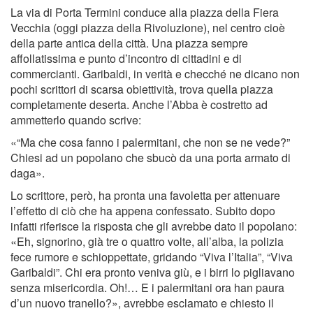
La via di Porta Termini conduce alla piazza della Fiera
Vecchia (oggi piazza della Rivoluzione), nel centro cioè
della parte antica della città. Una piazza sempre
affollatissima e punto d’incontro di cittadini e di
commercianti. Garibaldi, in verità e checché ne dicano non
pochi scrittori di scarsa obiettività, trova quella piazza
completamente deserta. Anche l’Abba è costretto ad
ammetterlo quando scrive:
«“Ma che cosa fanno i palermitani, che non se ne vede?”
Chiesi ad un popolano che sbucò da una porta armato di
daga».
Lo scrittore, però, ha pronta una favoletta per attenuare
l’effetto di ciò che ha appena confessato. Subito dopo
infatti riferisce la risposta che gli avrebbe dato il popolano:
«Eh, signorino, già tre o quattro volte, all’alba, la polizia
fece rumore e schioppettate, gridando “Viva l’Italia”, “Viva
Garibaldi”. Chi era pronto veniva giù, e i birri lo pigliavano
senza misericordia. Oh!… E i palermitani ora han paura
d’un nuovo tranello?», avrebbe esclamato e chiesto il