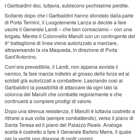
I Garibaldini doc, tuttavia, subiscono pochissime perdite.
Soltanto dopo che i Garibaldini hanno sfondato dalla parte
di Porta Termini, il Luogotenente Lanza si decide a fare
uscire il Generale Landi – che ben conosciamo – con una
brigata. Mentre il Colonnello Marulli con un contingente del
9° battaglione di linea viene autorizzato a marciare,
attraversando la via Maqueda, in direzione di Porta
Sant’Antonino.
Com’era prevedibile, il Landi, non appena avvista il
nemico, fa fare marcia indietro al grosso delle forze ed ai
soldati già autorizzati a combattere. Lasciando così ai
Garibaldini la possibilità di attaccare da ogni lato la
colonna del Marulli che combatte regolarmente e che
continuerà a compiere prodigi di valore.
Dopo una strenua resistenza, il Marulli è tuttavia costretto a
ritirarsi a sua volta (sempre combattendo), verso il piano di
Santa Teresa ed il piano del Palazzo Reale. Analoga
scelta è costretto a fare il Generale Bartolo Marra, il quale
per la verità non dispone di molti uomini.