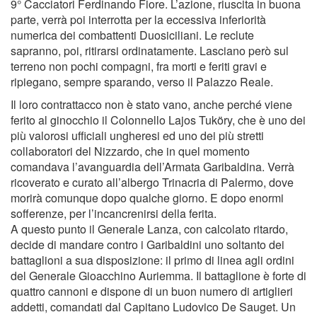
9° Cacciatori Ferdinando Fiore. L’azione, riuscita in buona
parte, verrà poi interrotta per la eccessiva inferiorità
numerica dei combattenti Duosiciliani. Le reclute
sapranno, poi, ritirarsi ordinatamente. Lasciano però sul
terreno non pochi compagni, fra morti e feriti gravi e
ripiegano, sempre sparando, verso il Palazzo Reale.
Il loro contrattacco non è stato vano, anche perché viene
ferito al ginocchio il Colonnello Lajos Tuköry, che è uno dei
più valorosi ufﬁciali ungheresi ed uno dei più stretti
collaboratori del Nizzardo, che in quel momento
comandava l’avanguardia dell’Armata Garibaldina. Verrà
ricoverato e curato all’albergo Trinacria di Palermo, dove
morirà comunque dopo qualche giorno. E dopo enormi
sofferenze, per l’incancrenirsi della ferita.
A questo punto il Generale Lanza, con calcolato ritardo,
decide di mandare contro i Garibaldini uno soltanto dei
battaglioni a sua disposizione: il primo di linea agli ordini
del Generale Gioacchino Auriemma. Il battaglione è forte di
quattro cannoni e dispone di un buon numero di artiglieri
addetti, comandati dal Capitano Ludovico De Sauget. Un