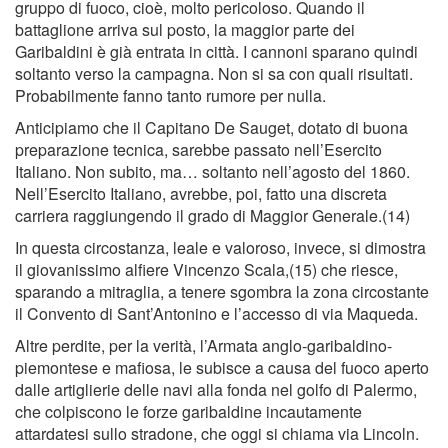
gruppo di fuoco, cioè, molto pericoloso. Quando il
battaglione arriva sul posto, la maggior parte dei
Garibaldini è già entrata in città. I cannoni sparano quindi
soltanto verso la campagna. Non si sa con quali risultati.
Probabilmente fanno tanto rumore per nulla.
Anticipiamo che il Capitano De Sauget, dotato di buona
preparazione tecnica, sarebbe passato nell’Esercito
Italiano. Non subito, ma… soltanto nell’agosto del 1860.
Nell’Esercito Italiano, avrebbe, poi, fatto una discreta
carriera raggiungendo il grado di Maggior Generale.(14)
In questa circostanza, leale e valoroso, invece, si dimostra
il giovanissimo alﬁere Vincenzo Scala,(15) che riesce,
sparando a mitraglia, a tenere sgombra la zona circostante
il Convento di Sant’Antonino e l’accesso di via Maqueda.
Altre perdite, per la verità, l’Armata anglo-garibaldino-
piemontese e maﬁosa, le subisce a causa del fuoco aperto
dalle artiglierie delle navi alla fonda nel golfo di Palermo,
che colpiscono le forze garibaldine incautamente
attardatesi sullo stradone, che oggi si chiama via Lincoln.