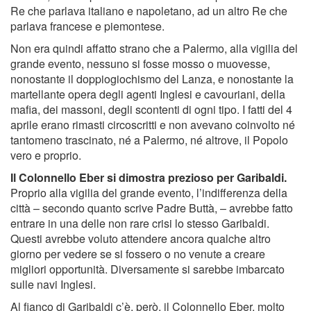
Re che parlava italiano e napoletano, ad un altro Re che
parlava francese e piemontese.
Non era quindi affatto strano che a Palermo, alla vigilia del
grande evento, nessuno si fosse mosso o muovesse,
nonostante il doppiogiochismo del Lanza, e nonostante la
martellante opera degli agenti Inglesi e cavouriani, della
maﬁa, dei massoni, degli scontenti di ogni tipo. I fatti del 4
aprile erano rimasti circoscritti e non avevano coinvolto né
tantomeno trascinato, né a Palermo, né altrove, il Popolo
vero e proprio.
Il Colonnello Eber si dimostra prezioso per Garibaldi.
Proprio alla vigilia del grande evento, l’indifferenza della
città – secondo quanto scrive Padre Buttà, – avrebbe fatto
entrare in una delle non rare crisi lo stesso Garibaldi.
Questi avrebbe voluto attendere ancora qualche altro
giorno per vedere se si fossero o no venute a creare
migliori opportunità. Diversamente si sarebbe imbarcato
sulle navi Inglesi.
Al ﬁanco di Garibaldi c’è, però, il Colonnello Eber, molto