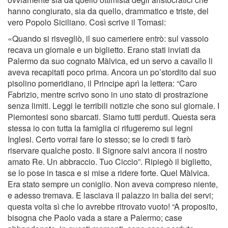
hanno congiurato, sia da quello, drammatico e triste, del
vero Popolo Siciliano. Così scrive il Tomasi:
«Quando si risvegliò, il suo cameriere entrò: sul vassoio
recava un giornale e un biglietto. Erano stati inviati da
Palermo da suo cognato Màlvica, ed un servo a cavallo li
aveva recapitati poco prima. Ancora un po’stordito dal suo
pisolino pomeridiano, il Principe aprì la lettera: “Caro
Fabrizio, mentre scrivo sono in uno stato di prostrazione
senza limiti. Leggi le terribili notizie che sono sul giornale. I
Piemontesi sono sbarcati. Siamo tutti perduti. Questa sera
stessa io con tutta la famiglia ci rifugeremo sui legni
Inglesi. Certo vorrai fare lo stesso; se lo credi ti farò
riservare qualche posto. Il Signore salvi ancora il nostro
amato Re. Un abbraccio. Tuo Ciccio”. Ripiegò il biglietto,
se lo pose in tasca e si mise a ridere forte. Quel Màlvica.
Era stato sempre un coniglio. Non aveva compreso niente,
e adesso tremava. E lasciava il palazzo in balia dei servi;
questa volta sì che lo avrebbe ritrovato vuoto! “A proposito,
bisogna che Paolo vada a stare a Palermo; case