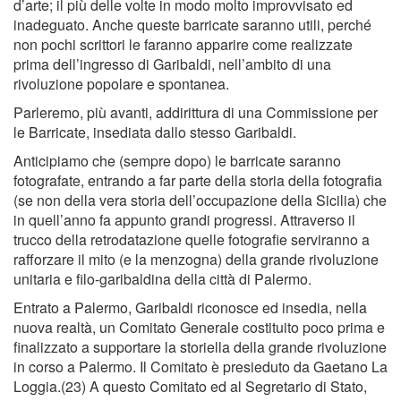
d’arte; il più delle volte in modo molto improvvisato ed
inadeguato. Anche queste barricate saranno utili, perché
non pochi scrittori le faranno apparire come realizzate
prima dell’ingresso di Garibaldi, nell’ambito di una
rivoluzione popolare e spontanea.
Parleremo, più avanti, addirittura di una Commissione per
le Barricate, insediata dallo stesso Garibaldi.
Anticipiamo che (sempre dopo) le barricate saranno
fotografate, entrando a far parte della storia della fotograﬁa
(se non della vera storia dell’occupazione della Sicilia) che
in quell’anno fa appunto grandi progressi. Attraverso il
trucco della retrodatazione quelle fotograﬁe serviranno a
rafforzare il mito (e la menzogna) della grande rivoluzione
unitaria e ﬁlo-garibaldina della città di Palermo.
Entrato a Palermo, Garibaldi riconosce ed insedia, nella
nuova realtà, un Comitato Generale costituito poco prima e
ﬁnalizzato a supportare la storiella della grande rivoluzione
in corso a Palermo. Il Comitato è presieduto da Gaetano La
Loggia.(23) A questo Comitato ed al Segretario di Stato,