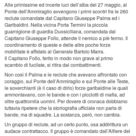
Alle primissime ed incerte luci dell’alba del 27 maggio, al
Ponte dell’Ammiraglio avvengono i primi scontri fra le 260
reclute comandate dal Capitano Giuseppe Palma ed i
Garibaldini. Nella vicina Porta Termini la piccola
guarnigione di guardia Duosiciliana, comandata dal
Capitano Giuseppe Follo, attende il nemico a piè fermo. Il
coordinamento di queste e delle altre poche forze
mobilitate è afﬁdato al Generale Bartolo Marra.
Il Capitano Follo, ferito in modo non grave al primo
scambio di fucilate, si ritira dai combattimenti.
Non così il Palma e le reclute che avevano affrontato con
coraggio, sul Ponte dell’Ammiraglio e sul Ponte alle Teste,
le soverchianti (è il caso di dirlo) forze garibaldine le quali
ammontavano, con le bande e con i picciotti di maﬁa, ad
oltre quattromila uomini. Per dovere di cronaca dobbiamo
tuttavia ripetere che la storiograﬁa ufﬁciale non parla di
bande, ma di squadre. La sostanza, però, non cambia.
Un gruppo di reclute, ad un certo punto, osa addirittura un
audace contrattacco. Il gruppo è comandato dall’Alﬁere del