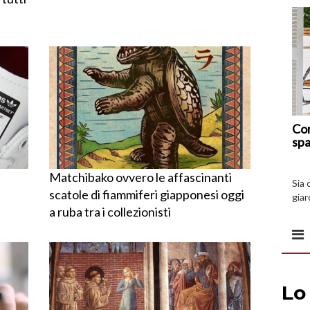
Com
spa
Matchibako ovvero le affascinanti
Sia 
scatole di fiammiferi giapponesi oggi
giar
a ruba tra i collezionisti
all’