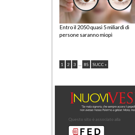
Entro il 2050 quasi 5 miliardi di
persone saranno miopi
1
2
3
…
85
SUCC »
Questo sito è associato alla