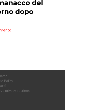
Siamo
ie Policy
atti
ge privacy settings