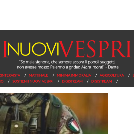
L’INTERVISTA
MATTINALE
MINIMA IMMORALIA
AGRICOLTURA
NO
SOSTIENI I NUOVI VESPRI
DIGISTREAM
DIGISTREAM