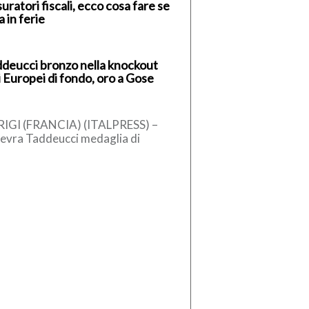
uratori fiscali, ecco cosa fare se
va in ferie
deucci bronzo nella knockout
i Europei di fondo, oro a Gose
IGI (FRANCIA) (ITALPRESS) –
evra Taddeucci medaglia di
nzo nella knockout 3 km agli
opei in acque libere di Parigi. […]