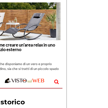
di
I
Nuovi
Vespri
e creare un’area relax in uno
zio esterno
che disponiamo di un vero e proprio
dino, sia che si tratti di un piccolo spazio
aperto, l’idea è […]