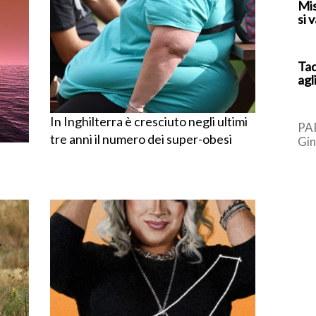
Mis
si 
Tad
agl
In Inghilterra è cresciuto negli ultimi
PAR
tre anni il numero dei super-obesi
Gin
bro
Eur