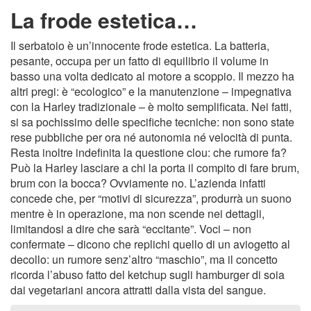
La frode estetica…
Il serbatoio è un’innocente frode estetica. La batteria,
pesante, occupa per un fatto di equilibrio il volume in
basso una volta dedicato al motore a scoppio. Il mezzo ha
altri pregi: è “ecologico” e la manutenzione – impegnativa
con la Harley tradizionale – è molto semplificata. Nei fatti,
si sa pochissimo delle specifiche tecniche: non sono state
rese pubbliche per ora né autonomia né velocità di punta.
Resta inoltre indefinita la questione clou: che rumore fa?
Può la Harley lasciare a chi la porta il compito di fare brum,
brum con la bocca? Ovviamente no. L’azienda infatti
concede che, per “motivi di sicurezza”, produrrà un suono
mentre è in operazione, ma non scende nei dettagli,
limitandosi a dire che sarà “eccitante”. Voci – non
confermate – dicono che replichi quello di un aviogetto al
decollo: un rumore senz’altro “maschio”, ma il concetto
ricorda l’abuso fatto del ketchup sugli hamburger di soia
dai vegetariani ancora attratti dalla vista del sangue.