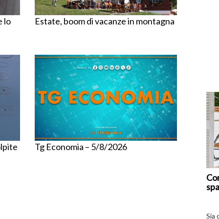
 lo
Estate, boom di vacanze in montagna
lpite
Tg Economia – 5/8/2026
Com
spa
Sia 