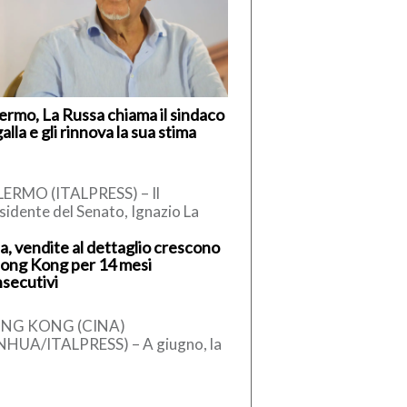
ermo, La Russa chiama il sindaco
alla e gli rinnova la sua stima
ERMO (ITALPRESS) – Il
sidente del Senato, Ignazio La
sa, secondo quanto apprende
a, vendite al dettaglio crescono
talpress, ha telefonato al sindaco
ong Kong per 14 mesi
Palermo, […]
secutivi
NG KONG (CINA)
NHUA/ITALPRESS) – A giugno, la
ma provvisoria del valore
plessivo delle vendite al
taglio di Hong Kong […]