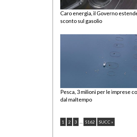
Caro energia, il Governo estende
sconto sul gasolio
Pesca, 3 milioni per le imprese co
dal maltempo
1
2
3
…
5162
SUCC »