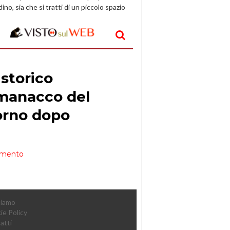
dino, sia che si tratti di un piccolo spazio
aperto, l’idea è […]
Siamo
ie Policy
atti