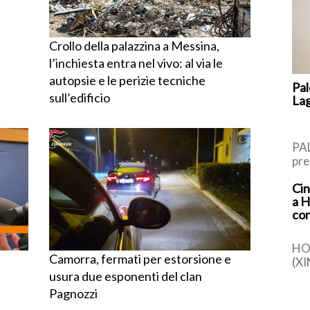
Crollo della palazzina a Messina,
l’inchiesta entra nel vivo: al via le
autopsie e le perizie tecniche
Pal
sull’edificio
Lag
PAL
pre
Rus
Cin
l’I
a H
di 
con
HO
Camorra, fermati per estorsione e
(XI
sti
usura due esponenti del clan
com
Pagnozzi
det