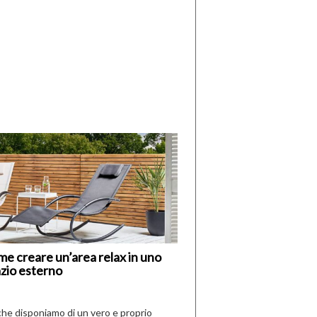
di
I
Nuovi
Vespri
e creare un’area relax in uno
zio esterno
che disponiamo di un vero e proprio