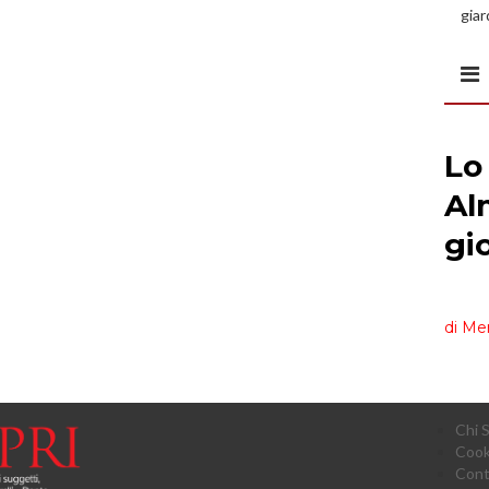
giar
all’
Chi 
Cook
Cont