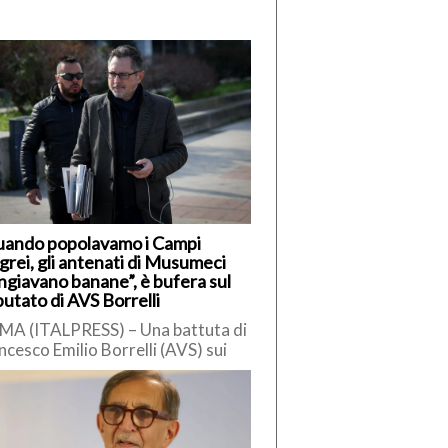
uando popolavamo i Campi
grei, gli antenati di Musumeci
giavano banane”, è bufera sul
utato di AVS Borrelli
A (ITALPRESS) – Una battuta di
ncesco Emilio Borrelli (AVS) sui
iliani ha innescato polemiche.
ervistato da Radio Cusano,
relli […]