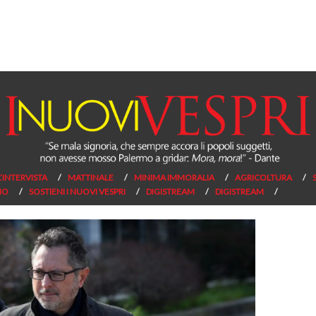
L’INTERVISTA
MATTINALE
MINIMA IMMORALIA
AGRICOLTURA
NO
SOSTIENI I NUOVI VESPRI
DIGISTREAM
DIGISTREAM