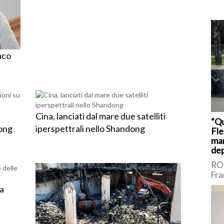
aco
Cina, lanciati dal mare due satelliti
“Q
Hong
iperspettrali nello Shandong
Fle
man
dep
ROM
Fra
sic
a
Int
Bor