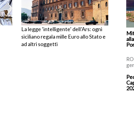
La legge ‘intelligente’ dell’Ars: ogni
Mit
siciliano regala mille Euro allo Stato e
all
ad altri soggetti
Pon
ROM
gen
Lav
Pec
esa
Cap
Col
20