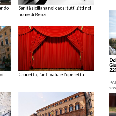
mando
Sanità siciliana nel caos: tutti zitti nel
nome di Renzi
Ddl
Giu
220
ni
Crocetta, l’antimafia e l’operetta
PAL
sos
cop
inv