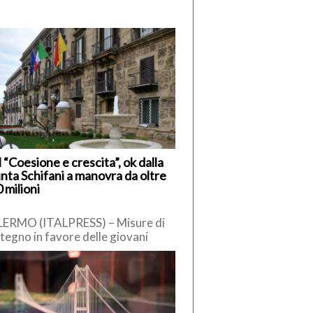
 “Coesione e crescita”, ok dalla
nta Schifani a manovra da oltre
 milioni
ERMO (ITALPRESS) – Misure di
tegno in favore delle giovani
pie, delle famiglie, delle imprese e
estimenti nella sanità per […]