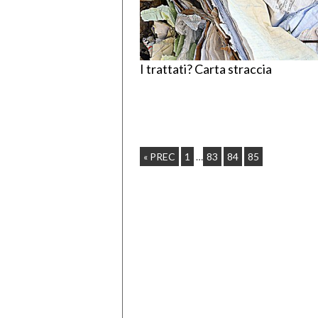
I trattati? Carta straccia
« PREC
1
…
83
84
85