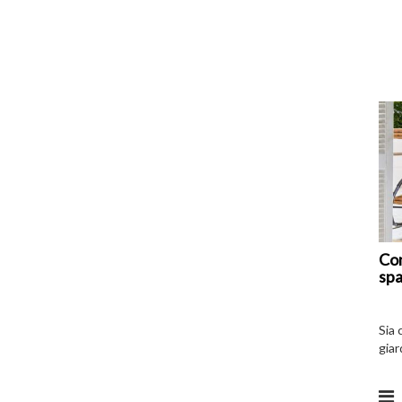
Com
spa
Sia 
giar
all’