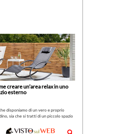
di
I
Nuovi
Vespri
e creare un’area relax in uno
zio esterno
che disponiamo di un vero e proprio
dino, sia che si tratti di un piccolo spazio
aperto, l’idea è […]