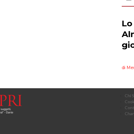
Chi 
Cook
Cont
Chan