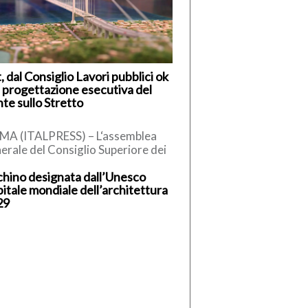
, dal Consiglio Lavori pubblici ok
a progettazione esecutiva del
te sullo Stretto
A (ITALPRESS) – L‘assemblea
erale del Consiglio Superiore dei
ori Pubblici, convocata per
hino designata dall’Unesco
minare e discutere del
itale mondiale dell’architettura
legamento stabile tra […]
29