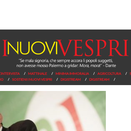
L’INTERVISTA
MATTINALE
MINIMA IMMORALIA
AGRICOLTURA
NO
SOSTIENI I NUOVI VESPRI
DIGISTREAM
DIGISTREAM