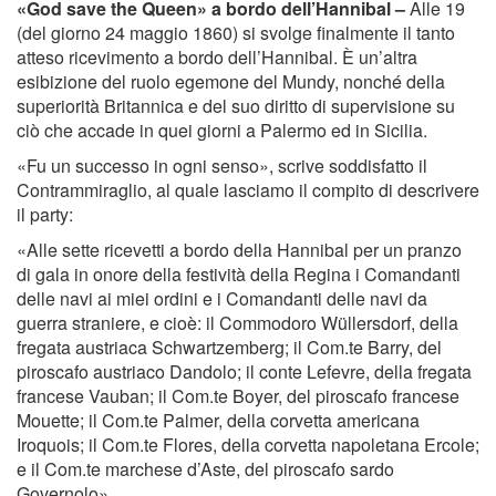
«God save the Queen» a bordo dell’Hannibal –
Alle 19
(del giorno 24 maggio 1860) si svolge ﬁnalmente il tanto
atteso ricevimento a bordo dell’Hannibal. È un’altra
esibizione del ruolo egemone del Mundy, nonché della
superiorità Britannica e del suo diritto di supervisione su
ciò che accade in quei giorni a Palermo ed in Sicilia.
«Fu un successo in ogni senso», scrive soddisfatto il
Contrammiraglio, al quale lasciamo il compito di descrivere
il party:
«Alle sette ricevetti a bordo della Hannibal per un pranzo
di gala in onore della festività della Regina i Comandanti
delle navi ai miei ordini e i Comandanti delle navi da
guerra straniere, e cioè: il Commodoro Wüllersdorf, della
fregata austriaca Schwartzemberg; il Com.te Barry, del
piroscafo austriaco Dandolo; il conte Lefevre, della fregata
francese Vauban; il Com.te Boyer, del piroscafo francese
Mouette; il Com.te Palmer, della corvetta americana
Iroquois; il Com.te Flores, della corvetta napoletana Ercole;
e il Com.te marchese d’Aste, del piroscafo sardo
Governolo».