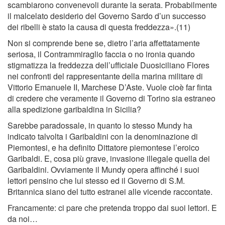
scambiarono convenevoli durante la serata. Probabilmente
il malcelato desiderio del Governo Sardo d’un successo
dei ribelli è stato la causa di questa freddezza».(11)
Non si comprende bene se, dietro l’aria affettatamente
seriosa, il Contrammiraglio faccia o no ironia quando
stigmatizza la freddezza dell’ufﬁciale Duosiciliano Flores
nei confronti del rappresentante della marina militare di
Vittorio Emanuele II, Marchese D’Aste. Vuole cioè far ﬁnta
di credere che veramente il Governo di Torino sia estraneo
alla spedizione garibaldina in Sicilia?
Sarebbe paradossale, in quanto lo stesso Mundy ha
indicato talvolta i Garibaldini con la denominazione di
Piemontesi, e ha deﬁnito Dittatore piemontese l’eroico
Garibaldi. E, cosa più grave, invasione illegale quella dei
Garibaldini. Ovviamente il Mundy opera afﬁnché i suoi
lettori pensino che lui stesso ed il Governo di S.M.
Britannica siano del tutto estranei alle vicende raccontate.
Francamente: ci pare che pretenda troppo dai suoi lettori. E
da noi…