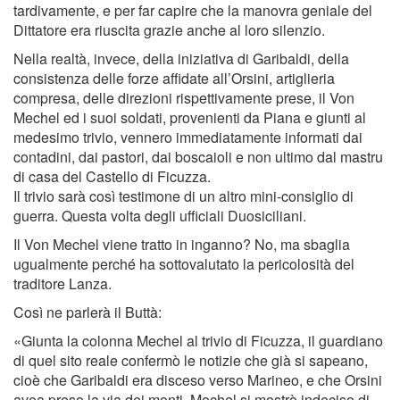
tardivamente, e per far capire che la manovra geniale del
Dittatore era riuscita grazie anche al loro silenzio.
Nella realtà, invece, della iniziativa di Garibaldi, della
consistenza delle forze afﬁdate all’Orsini, artiglieria
compresa, delle direzioni rispettivamente prese, il Von
Mechel ed i suoi soldati, provenienti da Piana e giunti al
medesimo trivio, vennero immediatamente informati dai
contadini, dai pastori, dai boscaioli e non ultimo dal mastru
di casa del Castello di Ficuzza.
Il trivio sarà così testimone di un altro mini-consiglio di
guerra. Questa volta degli ufﬁciali Duosiciliani.
Il Von Mechel viene tratto in inganno? No, ma sbaglia
ugualmente perché ha sottovalutato la pericolosità del
traditore Lanza.
Così ne parlerà il Buttà:
«Giunta la colonna Mechel al trivio di Ficuzza, il guardiano
di quel sito reale confermò le notizie che già si sapeano,
cioè che Garibaldi era disceso verso Marineo, e che Orsini
avea preso la via dei monti. Mechel si mostrò indeciso di