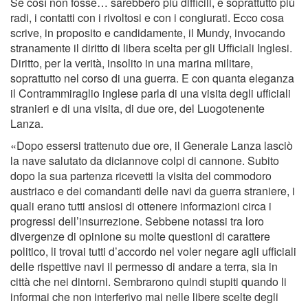
Se così non fosse… sarebbero più difﬁcili, e soprattutto più
radi, i contatti con i rivoltosi e con i congiurati. Ecco cosa
scrive, in proposito e candidamente, il Mundy, invocando
stranamente il diritto di libera scelta per gli Ufﬁciali Inglesi.
Diritto, per la verità, insolito in una marina militare,
soprattutto nel corso di una guerra. E con quanta eleganza
il Contrammiraglio inglese parla di una visita degli ufﬁciali
stranieri e di una visita, di due ore, del Luogotenente
Lanza.
«Dopo essersi trattenuto due ore, il Generale Lanza lasciò
la nave salutato da diciannove colpi di cannone. Subito
dopo la sua partenza ricevetti la visita del commodoro
austriaco e dei comandanti delle navi da guerra straniere, i
quali erano tutti ansiosi di ottenere informazioni circa i
progressi dell’insurrezione. Sebbene notassi tra loro
divergenze di opinione su molte questioni di carattere
politico, li trovai tutti d’accordo nel voler negare agli ufﬁciali
delle rispettive navi il permesso di andare a terra, sia in
città che nei dintorni. Sembrarono quindi stupiti quando li
informai che non interferivo mai nelle libere scelte degli