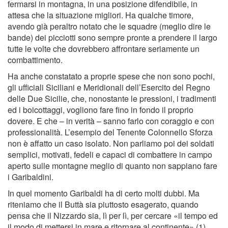
fermarsi in montagna, in una posizione difendibile, in
attesa che la situazione migliori. Ha qualche timore,
avendo già peraltro notato che le squadre (meglio dire le
bande) dei picciotti sono sempre pronte a prendere il largo
tutte le volte che dovrebbero affrontare seriamente un
combattimento.
Ha anche constatato a proprie spese che non sono pochi,
gli ufﬁciali Siciliani e Meridionali dell’Esercito del Regno
delle Due Sicilie, che, nonostante le pressioni, i tradimenti
ed i boicottaggi, vogliono fare ﬁno in fondo il proprio
dovere. E che – in verità – sanno farlo con coraggio e con
professionalità. L’esempio del Tenente Colonnello Sforza
non è affatto un caso isolato. Non parliamo poi dei soldati
semplici, motivati, fedeli e capaci di combattere in campo
aperto sulle montagne meglio di quanto non sappiano fare
i Garibaldini.
In quel momento Garibaldi ha di certo molti dubbi. Ma
riteniamo che il Buttà sia piuttosto esagerato, quando
pensa che il Nizzardo sia, lì per lì, per cercare «il tempo ed
il modo di mettersi in mare e ritornare al continente».(1)