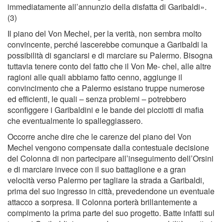
immediatamente all’annunzio della disfatta di Garibaldi».
(3)
Il piano del Von Mechel, per la verità, non sembra molto
convincente, perché lascerebbe comunque a Garibaldi la
possibilità di sganciarsi e di marciare su Palermo. Bisogna
tuttavia tenere conto del fatto che il Von Me- chel, alle altre
ragioni alle quali abbiamo fatto cenno, aggiunge il
convincimento che a Palermo esistano truppe numerose
ed efﬁcienti, le quali – senza problemi – potrebbero
sconﬁggere i Garibaldini e le bande dei picciotti di maﬁa
che eventualmente lo spalleggiassero.
Occorre anche dire che le carenze del piano del Von
Mechel vengono compensate dalla contestuale decisione
del Colonna di non partecipare all’inseguimento dell’Orsini
e di marciare invece con il suo battaglione e a gran
velocità verso Palermo per tagliare la strada a Garibaldi,
prima del suo ingresso in città, prevedendone un eventuale
attacco a sorpresa. Il Colonna porterà brillantemente a
compimento la prima parte del suo progetto. Batte infatti sul