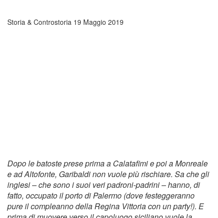
Storia & Controstoria
19 Maggio 2019
Dopo le batoste prese prima a Calatafimi e poi a Monreale
e ad Altofonte, Garibaldi non vuole più rischiare. Sa che gli
inglesi – che sono i suoi veri padroni-padrini – hanno, di
fatto, occupato il porto di Palermo (dove festeggeranno
pure il compleanno della Regina Vittoria con un party!). E
prima di muovere verso il capoluogo siciliano vuole la