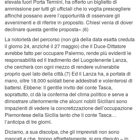
elevata fuori Porta Termini, ha offerto un biglietto di
ammissione per tutti gli ufﬁciali che io voglia prescegliere
afﬁnché possano avere l’opportunità di osservare gli
avvenimenti e di riferire in proposito. Chiesi venia di dover
declinare questa gentile proposta».(6)
La notorietà del percorso (non già della data esatta creduta
il giorno 24, anziché il 27 maggio) che il Duce-Dittatore
avrebbe fatto per occupare Palermo, rende più evidenti le
responsabilità ed il tradimento del Luogotenente Lanza,
che cercherà con ogni mezzo di rendere vulnerabile
proprio quel lato della città.(7) Ed il Lanza ha, a portata di
mano, oltre 18.000 soldati bene addestrati e volenterosi di
battersi. Ebbene: il gentile invito del conte Tasca,
soprattutto, ci dà la conferma del clima politico e serve a
dimostrare ulteriormente che alcuni nobili Siciliani sono
impazienti di vedere la concretizzazione dell’occupazione
Piemontese della Sicilia tanto che il conte Tasca…
l’anticipa di tre giorni.
Diciamo, a sua discolpa, che gli imprevisti non sono
mancati e che, troppo affrettatamente, si era ritenuto – in