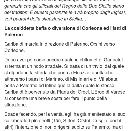
garanzia che gli ufficiali del Regno delle Due Sicilie siano
dei traditori. E queste garanzie le avrà proprio dagli inglesi,
veri padroni della situazione in Sicilia…
La cosiddetta beﬀa o diversione di Corleone ed i fatti di
Palermo
Garibaldi marcia in direzione di Palermo, Orsini verso
Corleone.
Dopo aver percorso ancora qualche chilometro, Garibaldi
si ferma in un nodo stradale. Si tratta di un trivio, dal quale
si dipartono la strada che porta a Ficuzza, quella che,
attraverso i paesi di Marineo, di Misilmeri e di Villabate,
porta a Palermo ed inﬁne quella dalla quale lo stesso
Garibaldi è pervenuto da Piana dei Greci. L’Eroe di Varese
si consente una breve sosta per fare il punto della
situazione.
Strada facendo, per la verità, egli ha già manifestato ai suoi
collaboratori più diretti (Türr, Sirtori, Orsini, Crispi e pochi
altri) l’intenzione di non dirigersi subito su Palermo, ma di