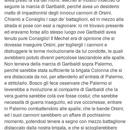
seguire la marcia di Garibaldi, perché avea un desiderio
matto di impadronirsi degli innocui cannoni di Orsini.
Chiamò a Consiglio i capi de’ battaglioni, ed in mezzo alla
strada si pose con essi a ragionare: io mi trovavo presente
ed eravamo forse allo stesso luogo ove Garibaldi avea
tenuto pure Consiglio! Il Mechel era di opinione che si
dovesse inseguire Orsini, per togliergli i cannoni e
distruggere le torme rivoluzionarie da lui condotte, le quali
avrebbero potuto divenir pericolose lasciandole alle spalle.
Non temeva della marcia di Garibaldi sopra Palermo,
perché sarebbe stata sufﬁciente la brigata Colonna che si
era distaccata da noi, per attenderlo all’entrata di Palermo,
e stritolarlo. Bosco gli fece osservare che Palermo si
leverebbe a rivoluzione al comparire di Garibaldi che la
vera guerra sarebbe colà ove fosse costui; che sarebbe
necessità di guerra inseguirlo, ed ove occorresse, entrare
in Palermo combattendolo alle spalle; che le bande Orsini,
ed i suoi cannoni sarebbero un affare di pochissimo
momento, potendosi tenere a segno con mezzo battaglione
distaccato dalla nostra brigata, e che si scioglierebbero