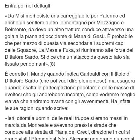
Entra poi nei dettagli:
«Da Misilmeri esiste una carreggiabile per Palermo ed
anche un sentiero dietro le montagne per Mezzagno e
Belmonte, da dove un altro tratturo conduce attraverso una
gola alla piana ad occidente di Maria di Gesù. È probabile
che per mezzo di questa via secondaria i supremi capi
delle Squadre, La Masa e Fuxa, si riuniranno alle forze del
Dittatore Sardo. Si dice che un attacco da questo lato sia
ﬁssato per domani».(8)
È corretto il Mundy quando indica Garibaldi con il titolo di
Dittatore Sardo (che poi vuol dire piemontese), ma esagera
quando esalta la partecipazione popolare e delle masse di
rivoltosi che gli andrebbero incontro, come vedremo meglio
via via che andremo avanti con gli avvenimenti. Ha infatti
le sue ragioni quando scrive:
«Ieri, ottomila uomini delle reali truppe si erano messi in
marcia da Monreale e avevano preso la strada che
conduce alla stretta di Piana dei Greci, direzione in cui si
erano visti i Piemontesi (sic). Siccome non erano numerosi