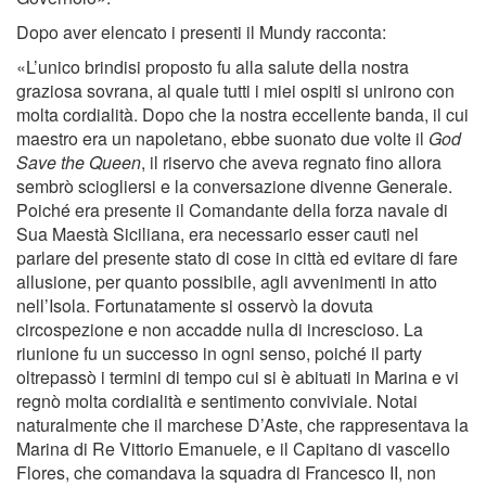
Dopo aver elencato i presenti il Mundy racconta:
«L’unico brindisi proposto fu alla salute della nostra
graziosa sovrana, al quale tutti i miei ospiti si unirono con
molta cordialità. Dopo che la nostra eccellente banda, il cui
maestro era un napoletano, ebbe suonato due volte il
God
Save the Queen
, il riservo che aveva regnato ﬁno allora
sembrò sciogliersi e la conversazione divenne Generale.
Poiché era presente il Comandante della forza navale di
Sua Maestà Siciliana, era necessario esser cauti nel
parlare del presente stato di cose in città ed evitare di fare
allusione, per quanto possibile, agli avvenimenti in atto
nell’Isola. Fortunatamente si osservò la dovuta
circospezione e non accadde nulla di increscioso. La
riunione fu un successo in ogni senso, poiché il party
oltrepassò i termini di tempo cui si è abituati in Marina e vi
regnò molta cordialità e sentimento conviviale. Notai
naturalmente che il marchese D’Aste, che rappresentava la
Marina di Re Vittorio Emanuele, e il Capitano di vascello
Flores, che comandava la squadra di Francesco II, non