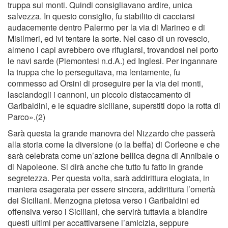
truppa sui monti. Quindi consigliavano ardire, unica
salvezza. In questo consiglio, fu stabilito di cacciarsi
audacemente dentro Palermo per la via di Marineo e di
Misilmeri, ed ivi tentare la sorte. Nel caso di un rovescio,
almeno i capi avrebbero ove rifugiarsi, trovandosi nel porto
le navi sarde (Piemontesi n.d.A.) ed Inglesi. Per ingannare
la truppa che lo perseguitava, ma lentamente, fu
commesso ad Orsini di proseguire per la via dei monti,
lasciandogli i cannoni, un piccolo distaccamento di
Garibaldini, e le squadre siciliane, superstiti dopo la rotta di
Parco».(2)
Sarà questa la grande manovra del Nizzardo che passerà
alla storia come la diversione (o la beffa) di Corleone e che
sarà celebrata come un’azione bellica degna di Annibale o
di Napoleone. Si dirà anche che tutto fu fatto in grande
segretezza. Per questa volta, sarà addirittura elogiata, in
maniera esagerata per essere sincera, addirittura l’omertà
dei Siciliani. Menzogna pietosa verso i Garibaldini ed
offensiva verso i Siciliani, che servirà tuttavia a blandire
questi ultimi per accattivarsene l’amicizia, seppure