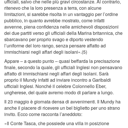
ufﬁciali, salvo che nelle più gravi circostanze. Al contrario,
ritenevo che la loro presenza a terra, con alcune
limitazioni, si sarebbe risolta in un vantaggio per l’ordine
pubblico, in quanto avrebbe mostrato, come infatti
avvenne, piena conﬁdenza nelle amichevoli disposizioni
dei due partiti verso gli ufﬁciali della Marina britannica, che
sbarcavano per proprio svago e diporto vestendo
l’uniforme del loro rango, senza pensare affatto ad
immischiarsi negli affari degli isolani».(5)
Appare – a questo punto – quasi beffarda la precisazione
ﬁnale, secondo la quale, gli ufﬁciali Inglesi non pensavano
affatto di immischiarsi negli affari degli isolani. Sarà
proprio il Mundy infatti ad inviare incontro a Garibaldi
ufﬁciali Inglesi. Nonché il celebre Colonnello Eber,
ungherese, del quale avremo modo di parlare a lungo.
Il 23 maggio è giornata densa di avvenimenti. Il Mundy ha
anche il piacere di ricevere un bel biglietto per uno strano
invito. Ecco come racconta l’aneddoto:
«Il Conte Tasca, che possiede una villa in posizione