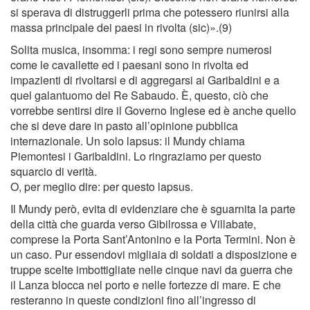
si sperava di distruggerli prima che potessero riunirsi alla
massa principale dei paesi in rivolta (sic)».(9)
Solita musica, insomma: i regi sono sempre numerosi
come le cavallette ed i paesani sono in rivolta ed
impazienti di rivoltarsi e di aggregarsi ai Garibaldini e a
quel galantuomo del Re Sabaudo. È, questo, ciò che
vorrebbe sentirsi dire il Governo Inglese ed è anche quello
che si deve dare in pasto all’opinione pubblica
internazionale. Un solo lapsus: il Mundy chiama
Piemontesi i Garibaldini. Lo ringraziamo per questo
squarcio di verità.
O, per meglio dire: per questo lapsus.
Il Mundy però, evita di evidenziare che è sguarnita la parte
della città che guarda verso Gibilrossa e Villabate,
comprese la Porta Sant’Antonino e la Porta Termini. Non è
un caso. Pur essendovi migliaia di soldati a disposizione e
truppe scelte imbottigliate nelle cinque navi da guerra che
il Lanza blocca nel porto e nelle fortezze di mare. E che
resteranno in queste condizioni ﬁno all’ingresso di