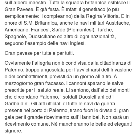
sull’albero maestro. Tutta la squadra britannica esibisce il
Gran Pavese. È già festa. È infatti il genetliaco (o più
semplicemente: il compleanno) della Regina Vittoria. E in
onore di S.M. Britannica, anche le navi militari Austriache,
Americane, Francesi, Sarde (Piemontesi), Turche,
Spagnole, Duosiciliane ed altre di ogni nazionalità,
seguono l’esempio delle navi Inglesi.
Gran pavese per tutte e per tutti.
Ovviamente l’allegria non è condivisa dalla cittadinanza di
Palermo, troppo angosciata per l’avvicinarsi dell’invasione
e dei combattimenti, previsti da un giorno all’altro. A
mezzogiorno gran fracasso. I cannoni sparano le salve
prescritte per il saluto reale. Li sentono, dall’alto dei monti
che circondano Palermo, i soldati Duosiciliani ed i
Garibaldini. Gli alti ufﬁciali di tutte le navi da guerra
presenti nel porto di Palermo, tirano fuori le divise di gran
gala per il grande ricevimento sull’Hannibal. Non sarà un
ricevimento comune. Né mancheranno le belle ed eleganti
signore.