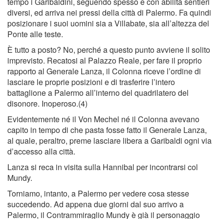
tempo i Garibaldini, seguendo spesso e con abilità sentieri
diversi, ed arriva nei pressi della città di Palermo. Fa quindi
posizionare i suoi uomini sia a Villabate, sia all’altezza del
Ponte alle teste.
È tutto a posto? No, perché a questo punto avviene il solito
imprevisto. Recatosi al Palazzo Reale, per fare il proprio
rapporto al Generale Lanza, il Colonna riceve l’ordine di
lasciare le proprie posizioni e di trasferire l’intero
battaglione a Palermo all’interno del quadrilatero del
disonore. Inoperoso.(4)
Evidentemente né il Von Mechel né il Colonna avevano
capito in tempo di che pasta fosse fatto il Generale Lanza,
al quale, peraltro, preme lasciare libera a Garibaldi ogni via
d’accesso alla città.
Lanza si reca in visita sulla Hannibal per incontrarsi col
Mundy.
Torniamo, intanto, a Palermo per vedere cosa stesse
succedendo. Ad appena due giorni dal suo arrivo a
Palermo, il Contrammiraglio Mundy è già il personaggio