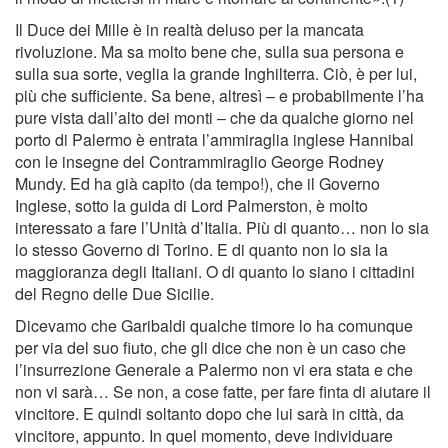
Il Duce dei Mille è in realtà deluso per la mancata
rivoluzione. Ma sa molto bene che, sulla sua persona e
sulla sua sorte, veglia la grande Inghilterra. Ciò, è per lui,
più che sufﬁciente. Sa bene, altresì – e probabilmente l’ha
pure vista dall’alto dei monti – che da qualche giorno nel
porto di Palermo è entrata l’ammiraglia inglese Hannibal
con le insegne del Contrammiraglio George Rodney
Mundy. Ed ha già capito (da tempo!), che il Governo
Inglese, sotto la guida di Lord Palmerston, è molto
interessato a fare l’Unità d’Italia. Più di quanto… non lo sia
lo stesso Governo di Torino. E di quanto non lo sia la
maggioranza degli Italiani. O di quanto lo siano i cittadini
del Regno delle Due Sicilie.
Dicevamo che Garibaldi qualche timore lo ha comunque
per via del suo ﬁuto, che gli dice che non è un caso che
l’insurrezione Generale a Palermo non vi era stata e che
non vi sarà… Se non, a cose fatte, per fare ﬁnta di aiutare il
vincitore. E quindi soltanto dopo che lui sarà in città, da
vincitore, appunto. In quel momento, deve individuare