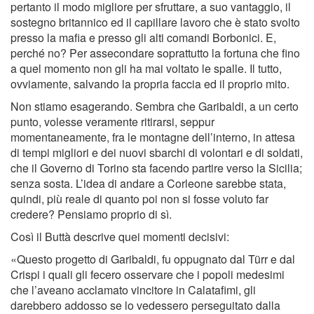
pertanto il modo migliore per sfruttare, a suo vantaggio, il
sostegno britannico ed il capillare lavoro che è stato svolto
presso la maﬁa e presso gli alti comandi Borbonici. E,
perché no? Per assecondare soprattutto la fortuna che ﬁno
a quel momento non gli ha mai voltato le spalle. Il tutto,
ovviamente, salvando la propria faccia ed il proprio mito.
Non stiamo esagerando. Sembra che Garibaldi, a un certo
punto, volesse veramente ritirarsi, seppur
momentaneamente, fra le montagne dell’interno, in attesa
di tempi migliori e dei nuovi sbarchi di volontari e di soldati,
che il Governo di Torino sta facendo partire verso la Sicilia;
senza sosta. L’idea di andare a Corleone sarebbe stata,
quindi, più reale di quanto poi non si fosse voluto far
credere? Pensiamo proprio di sì.
Così il Buttà descrive quei momenti decisivi:
«Questo progetto di Garibaldi, fu oppugnato dal Türr e dal
Crispi i quali gli fecero osservare che i popoli medesimi
che l’aveano acclamato vincitore in Calataﬁmi, gli
darebbero addosso se lo vedessero perseguitato dalla