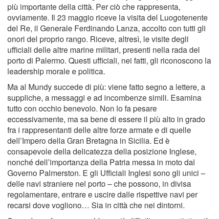
più importante della città. Per ciò che rappresenta,
ovviamente. Il 23 maggio riceve la visita del Luogotenente
del Re, il Generale Ferdinando Lanza, accolto con tutti gli
onori del proprio rango. Riceve, altresì, le visite degli
ufﬁciali delle altre marine militari, presenti nella rada del
porto di Palermo. Questi ufﬁciali, nei fatti, gli riconoscono la
leadership morale e politica.
Ma al Mundy succede di più: viene fatto segno a lettere, a
suppliche, a messaggi e ad incombenze simili. Esamina
tutto con occhio benevolo. Non lo fa pesare
eccessivamente, ma sa bene di essere il più alto in grado
fra i rappresentanti delle altre forze armate e di quelle
dell’Impero della Gran Bretagna in Sicilia. Ed è
consapevole della delicatezza della posizione Inglese,
nonché dell’importanza della Patria messa in moto dal
Governo Palmerston. E gli Ufﬁciali Inglesi sono gli unici –
delle navi straniere nel porto – che possono, in divisa
regolamentare, entrare e uscire dalle rispettive navi per
recarsi dove vogliono… Sia in città che nei dintorni.