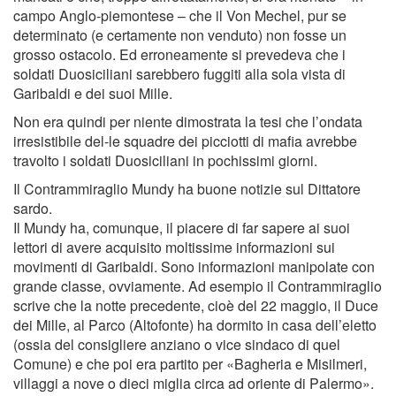
campo Anglo-piemontese – che il Von Mechel, pur se
determinato (e certamente non venduto) non fosse un
grosso ostacolo. Ed erroneamente si prevedeva che i
soldati Duosiciliani sarebbero fuggiti alla sola vista di
Garibaldi e dei suoi Mille.
Non era quindi per niente dimostrata la tesi che l’ondata
irresistibile del-le squadre dei picciotti di maﬁa avrebbe
travolto i soldati Duosiciliani in pochissimi giorni.
Il Contrammiraglio Mundy ha buone notizie sul Dittatore
sardo.
Il Mundy ha, comunque, il piacere di far sapere ai suoi
lettori di avere acquisito moltissime informazioni sui
movimenti di Garibaldi. Sono informazioni manipolate con
grande classe, ovviamente. Ad esempio il Contrammiraglio
scrive che la notte precedente, cioè del 22 maggio, il Duce
dei Mille, al Parco (Altofonte) ha dormito in casa dell’eletto
(ossia del consigliere anziano o vice sindaco di quel
Comune) e che poi era partito per «Bagheria e Misilmeri,
villaggi a nove o dieci miglia circa ad oriente di Palermo».