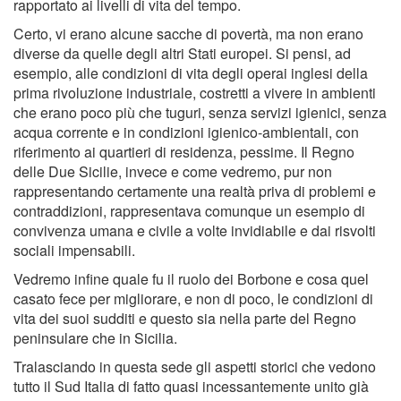
rapportato ai livelli di vita del tempo.
Certo, vi erano alcune sacche di povertà, ma non erano
diverse da quelle degli altri Stati europei. Si pensi, ad
esempio, alle condizioni di vita degli operai inglesi della
prima rivoluzione industriale, costretti a vivere in ambienti
che erano poco più che tuguri, senza servizi igienici, senza
acqua corrente e in condizioni igienico-ambientali, con
riferimento ai quartieri di residenza, pessime. Il Regno
delle Due Sicilie, invece e come vedremo, pur non
rappresentando certamente una realtà priva di problemi e
contraddizioni, rappresentava comunque un esempio di
convivenza umana e civile a volte invidiabile e dai risvolti
sociali impensabili.
Vedremo infine quale fu il ruolo dei Borbone e cosa quel
casato fece per migliorare, e non di poco, le condizioni di
vita dei suoi sudditi e questo sia nella parte del Regno
peninsulare che in Sicilia.
Tralasciando in questa sede gli aspetti storici che vedono
tutto il Sud Italia di fatto quasi incessantemente unito già