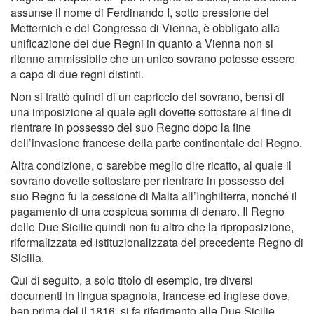
assunse il nome di Ferdinando I, sotto pressione del
Metternich e del Congresso di Vienna, è obbligato alla
unificazione dei due Regni in quanto a Vienna non si
ritenne ammissibile che un unico sovrano potesse essere
a capo di due regni distinti.
Non si trattò quindi di un capriccio del sovrano, bensì di
una imposizione al quale egli dovette sottostare al fine di
rientrare in possesso del suo Regno dopo la fine
dell’invasione francese della parte continentale del Regno.
Altra condizione, o sarebbe meglio dire ricatto, al quale il
sovrano dovette sottostare per rientrare in possesso del
suo Regno fu la cessione di Malta all’Inghilterra, nonché il
pagamento di una cospicua somma di denaro. Il Regno
delle Due Sicilie quindi non fu altro che la riproposizione,
riformalizzata ed istituzionalizzata del precedente Regno di
Sicilia.
Qui di seguito, a solo titolo di esempio, tre diversi
documenti in lingua spagnola, francese ed inglese dove,
ben prima del il 1816, si fa riferimento alle Due Sicilie.