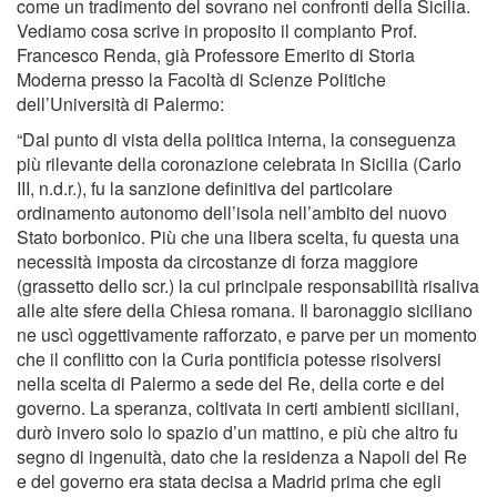
come un tradimento del sovrano nei confronti della Sicilia.
Vediamo cosa scrive in proposito il compianto Prof.
Francesco Renda, già Professore Emerito di Storia
Moderna presso la Facoltà di Scienze Politiche
dell’Università di Palermo:
“Dal punto di vista della politica interna, la conseguenza
più rilevante della coronazione celebrata in Sicilia (Carlo
III, n.d.r.), fu la sanzione definitiva del particolare
ordinamento autonomo dell’isola nell’ambito del nuovo
Stato borbonico. Più che una libera scelta, fu questa una
necessità imposta da circostanze di forza maggiore
(grassetto dello scr.) la cui principale responsabilità risaliva
alle alte sfere della Chiesa romana. Il baronaggio siciliano
ne uscì oggettivamente rafforzato, e parve per un momento
che il conflitto con la Curia pontificia potesse risolversi
nella scelta di Palermo a sede del Re, della corte e del
governo. La speranza, coltivata in certi ambienti siciliani,
durò invero solo lo spazio d’un mattino, e più che altro fu
segno di ingenuità, dato che la residenza a Napoli del Re
e del governo era stata decisa a Madrid prima che egli