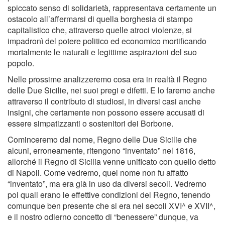
spiccato senso di solidarietà, rappresentava certamente un
ostacolo all’affermarsi di quella borghesia di stampo
capitalistico che, attraverso quelle atroci violenze, si
impadronì del potere politico ed economico mortificando
mortalmente le naturali e legittime aspirazioni del suo
popolo.
Nelle prossime analizzeremo cosa era in realtà il Regno
delle Due Sicilie, nei suoi pregi e difetti. E lo faremo anche
attraverso il contributo di studiosi, in diversi casi anche
insigni, che certamente non possono essere accusati di
essere simpatizzanti o sostenitori dei Borbone.
Cominceremo dal nome, Regno delle Due Sicilie che
alcuni, erroneamente, ritengono “inventato” nel 1816,
allorché il Regno di Sicilia venne unificato con quello detto
di Napoli. Come vedremo, quel nome non fu affatto
“inventato”, ma era già in uso da diversi secoli. Vedremo
poi quali erano le effettive condizioni del Regno, tenendo
comunque ben presente che si era nei secoli XVI^ e XVII^,
e il nostro odierno concetto di “benessere” dunque, va