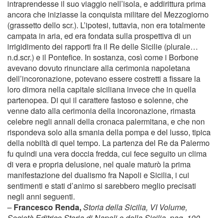
intraprendesse il suo viaggio nell’isola, e addirittura prima
ancora che iniziasse la conquista militare del Mezzogiorno
(grassetto dello scr.). L’ipotesi, tuttavia, non era totalmente
campata in aria, ed era fondata sulla prospettiva di un
irrigidimento dei rapporti fra il Re delle Sicilie (plurale…
n.d.scr.) e il Pontefice. In sostanza, così come i Borbone
avevano dovuto rinunciare alla cerimonia napoletana
dell’incoronazione, potevano essere costretti a fissare la
loro dimora nella capitale siciliana invece che in quella
partenopea. Di qui il carattere fastoso e solenne, che
venne dato alla cerimonia della incoronazione, rimasta
celebre negli annali della cronaca palermitana, e che non
rispondeva solo alla smania della pompa e del lusso, tipica
della nobiltà di quel tempo. La partenza del Re da Palermo
fu quindi una vera doccia fredda, cui fece seguito un clima
di vera e propria delusione, nel quale maturò la prima
manifestazione del dualismo fra Napoli e Sicilia, i cui
sentimenti e stati d’animo si sarebbero meglio precisati
negli anni seguenti.
–
Francesco Renda,
Storia della Sicilia, VI Volume,
Società Editrice Storia di Napoli e della Sicilia, pag. 190.