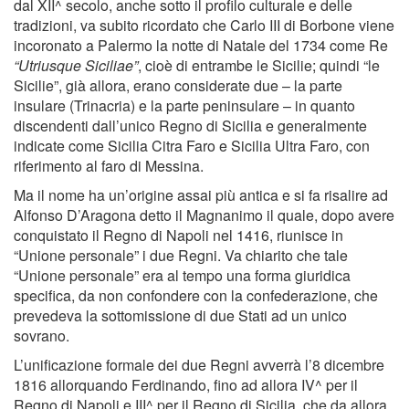
dal XII^ secolo, anche sotto il profilo culturale e delle
tradizioni, va subito ricordato che Carlo III di Borbone viene
incoronato a Palermo la notte di Natale del 1734 come Re
“Utriusque Siciliae”
, cioè di entrambe le Sicilie; quindi “le
Sicilie”, già allora, erano considerate due – la parte
insulare (Trinacria) e la parte peninsulare – in quanto
discendenti dall’unico Regno di Sicilia e generalmente
indicate come Sicilia Citra Faro e Sicilia Ultra Faro, con
riferimento al faro di Messina.
Ma il nome ha un’origine assai più antica e si fa risalire ad
Alfonso D’Aragona detto il Magnanimo il quale, dopo avere
conquistato il Regno di Napoli nel 1416, riunisce in
“Unione personale” i due Regni. Va chiarito che tale
“Unione personale” era al tempo una forma giuridica
specifica, da non confondere con la confederazione, che
prevedeva la sottomissione di due Stati ad un unico
sovrano.
L’unificazione formale dei due Regni avverrà l’8 dicembre
1816 allorquando Ferdinando, fino ad allora IV^ per il
Regno di Napoli e III^ per il Regno di Sicilia, che da allora