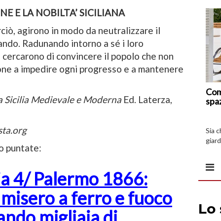
NE E LA NOBILTA’ SICILIANA
erciò, agirono in modo da neutralizzare il
ando. Radunando intorno a sé i loro
i cercarono di convincere il popolo che non
bone a impedire ogni progresso e a mantenere
Com
la Sicilia Medievale e Moderna
Ed. Laterza,
spa
sta.org
Sia 
giard
ro puntate:
spazi
ia 4/ Palermo 1866:
 misero a ferro e fuoco
ando migliaia di