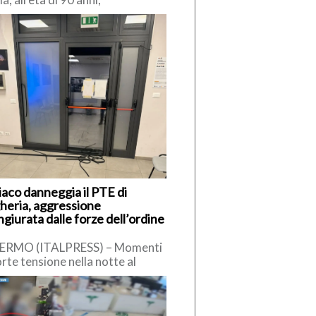
imiliano Cencelli, funzionario
a Democrazia Cristiana degli
 ’60. […]
iaco danneggia il PTE di
heria, aggressione
giurata dalle forze dell’ordine
ERMO (ITALPRESS) – Momenti
orte tensione nella notte al
to Territoriale di Emergenza
E) di Bagheria, dove un uomo