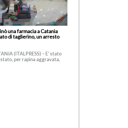
inò una farmacia a Catania
to di taglierino, un arresto
ANIA (ITALPRESS) – E’ stato
stato, per rapina aggravata,
mo che, il 26 aprile scorso,
interno di una farmacia di […]