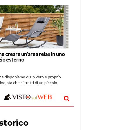
di
I
Nuovi
Vespri
e creare un’area relax in uno
zio esterno
che disponiamo di un vero e proprio
ino, sia che si tratti di un piccolo
o all’aperto, l’idea è […]