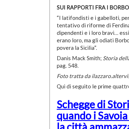
SUI RAPPORTI FRA I BORBO
“I latifondisti e i gabelloti, p
tentativo di riforme di Ferdin
dipendenti e i loro bravi… ess
erano loro, ma gli odiati Bor
povera la Sicilia”.
Danis Mack Smith;
Storia del
pag. 548.
Foto tratta da ilazzaro.altervi
Qui di seguito le prime quatt
Schegge di Stor
quando i Savoia
la città ammazz