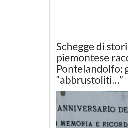
Schegge di stori
piemontese racc
Pontelandolfo: g
“abbrustoliti…”