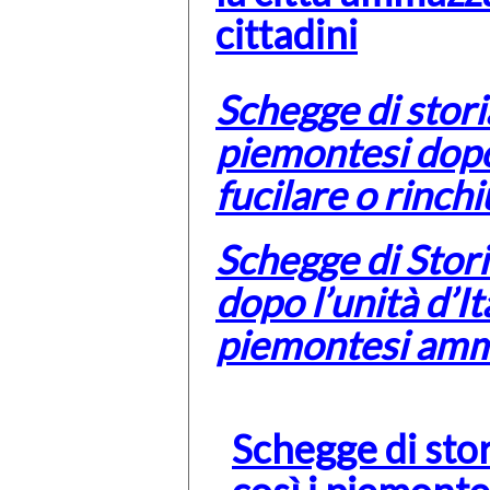
cittadini
Schegge di storia
piemontesi dopo 
fucilare o rinch
Schegge di Storia
dopo l’unità d’I
piemontesi amma
Schegge di stor