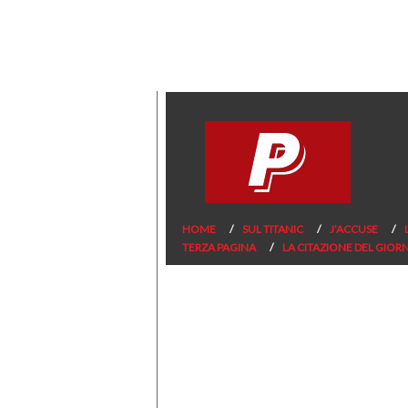
HOME
SUL TITANIC
J’ACCUSE
TERZA PAGINA
LA CITAZIONE DEL GIOR