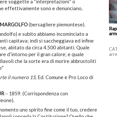
ere soggette a “interpretazioni” o
che effettivamente sono e denunciano,
 MARGOLFO
(bersagliere piemontese).
Rap
arma
ndolfo) e subito abbiamo incominciato a
uanti capitava; indi si saccheggiava ed infine
se, abitato da circa 4.500 abitanti. Quale
CAT
re d’intorno per il gran calore; e quale
arre
l’uo
avoli che la sorte era di morire abbrustoliti
all’
e”
orte il numero 15
, Ed. Comune e Pro Loco di
UR
– 1859. (Corrispondenza con
leone).
omento uno spirito fine come il tuo, credere
 Napoli conceda la Costituzione? Quello che