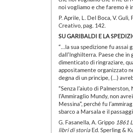
noi vogliamo e che faremo è im
P. Aprile, L. Del Boca, V. Gulì,
Creativo, pag. 142.
SU GARIBALDI E LA SPEDIZ
“…la sua spedizione fu assai 
dall’Inghilterra. Paese che in
dimenticato di ringraziare, q
appositamente organizzato nel
degna di un principe, (…) avr
“Senza l’aiuto di Palmerston,
l’Ammiraglio Mundy, non avrei
Messina”, perché fu l’ammira
sbarco a Marsala e il passaggi
G. Fasanella, A. Grippo
1861
L
libri di storia
Ed. Sperling & Ku