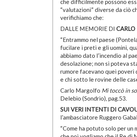
che difficilmente possono ess
“valutazioni” diverse da ciò 
verifichiamo che:
DALLE MEMORIE DI
CARLO
“Entrammo nel paese (Pontela
fucilare i preti e gli uomini, q
abbiamo dato l’incendio al pae
desolazione; non si poteva sta
rumore facevano quei poveri di
e chi sotto le rovine delle cas
Carlo Margolfo
Mi toccò in s
Delebio (Sondrio), pag.53.
SUI VERI INTENTI DI
CAVO
l’ambasciatore Ruggero Gaba
“Come ha potuto solo per un m
che noi vogliamo che il Re di