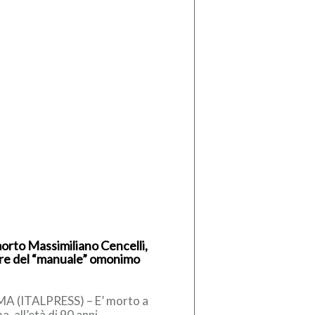
morto Massimiliano Cencelli,
re del “manuale” omonimo
A (ITALPRESS) – E’ morto a
, all’età di 90 anni,