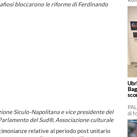
mafiosi bloccarono le riforme di Ferdinando
Mass
dell
anni
Ubr
Bag
scon
PAL
one Siculo-Napolitana e vice presidente del
di f
Pun
Parlamento del Sud®, Associazione culturale
(PT
timonianze relative al periodo post unitario
[…]