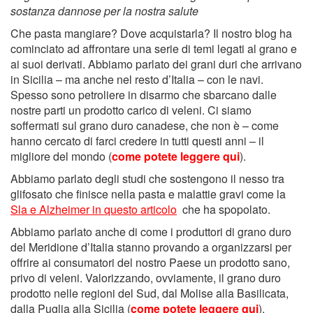
sostanza dannose per la nostra salute
Che pasta mangiare? Dove acquistarla? Il nostro blog ha
cominciato ad affrontare una serie di temi legati al grano e
ai suoi derivati. Abbiamo parlato dei grani duri che arrivano
in Sicilia – ma anche nel resto d’Italia – con le navi.
Spesso sono petroliere in disarmo che sbarcano dalle
nostre parti un prodotto carico di veleni. Ci siamo
soffermati sul grano duro canadese, che non è – come
hanno cercato di farci credere in tutti questi anni – il
migliore del mondo (
come potete leggere qui
).
Abbiamo parlato degli studi che sostengono il nesso tra
glifosato che finisce nella pasta e malattie gravi come la
Sla e Alzheimer in questo articolo
che ha spopolato.
Abbiamo parlato anche di come i produttori di grano duro
del Meridione d’Italia stanno provando a organizzarsi per
offrire ai consumatori del nostro Paese un prodotto sano,
privo di veleni. Valorizzando, ovviamente, il grano duro
prodotto nelle regioni del Sud, dal Molise alla Basilicata,
dalla Puglia alla Sicilia (
come potete leggere qui
).