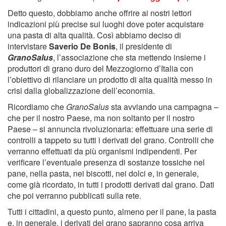
Detto questo, dobbiamo anche offrire ai nostri lettori
indicazioni più precise sui luoghi dove poter acquistare
una pasta di alta qualità. Così abbiamo deciso di
intervistare
Saverio De Bonis
, il presidente di
GranoSalus
, l’associazione che sta mettendo insieme i
produttori di grano duro del Mezzogiorno d’Italia con
l’obiettivo di rilanciare un prodotto di alta qualità messo in
crisi dalla globalizzazione dell’economia.
Ricordiamo che
GranoSalus
sta avviando una campagna –
che per il nostro Paese, ma non soltanto per il nostro
Paese – si annuncia rivoluzionaria: effettuare una serie di
controlli a tappeto su tutti i derivati del grano. Controlli che
verranno effettuati da più organismi indipendenti. Per
verificare l’eventuale presenza di sostanze tossiche nel
pane, nella pasta, nei biscotti, nei dolci e, in generale,
come già ricordato, in tutti i prodotti derivati dal grano. Dati
che poi verranno pubblicati sulla rete.
Tutti i cittadini, a questo punto, almeno per il pane, la pasta
e, in generale, i derivati del grano sapranno cosa arriva