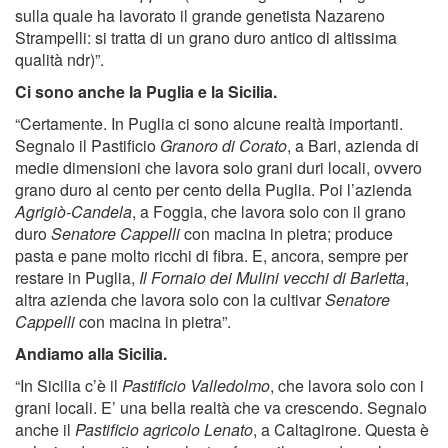
sulla quale ha lavorato il grande genetista Nazareno
Strampelli: si tratta di un grano duro antico di altissima
qualità ndr)”.
Ci sono anche la Puglia e la Sicilia.
“Certamente. In Puglia ci sono alcune realtà importanti.
Segnalo il Pastificio
Granoro di Corato
, a Bari, azienda di
medie dimensioni che lavora solo grani duri locali, ovvero
grano duro al cento per cento della Puglia. Poi l’azienda
Agrigiò-Candela
, a Foggia, che lavora solo con il grano
duro
Senatore Cappelli
con macina in pietra; produce
pasta e pane molto ricchi di fibra. E, ancora, sempre per
restare in Puglia,
Il
Fornaio dei Mulini vecchi di Barletta
,
altra azienda che lavora solo con la cultivar
Senatore
Cappelli
con macina in pietra”.
Andiamo alla Sicilia.
“In Sicilia c’è il
Pastificio Valledolmo
, che lavora solo con i
grani locali. E’ una bella realtà che va crescendo. Segnalo
anche il
Pastificio agricolo Lenato
, a Caltagirone. Questa è