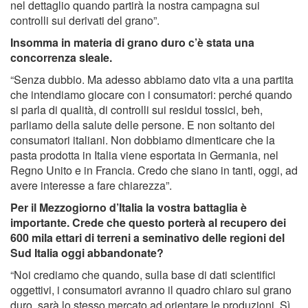
nel dettaglio quando partirà la nostra campagna sui
controlli sui derivati del grano”.
Insomma in materia di grano duro c’è stata una
concorrenza sleale.
“Senza dubbio. Ma adesso abbiamo dato vita a una partita
che intendiamo giocare con i consumatori: perché quando
si parla di qualità, di controlli sui residui tossici, beh,
parliamo della salute delle persone. E non soltanto dei
consumatori italiani. Non dobbiamo dimenticare che la
pasta prodotta in Italia viene esportata in Germania, nel
Regno Unito e in Francia. Credo che siano in tanti, oggi, ad
avere interesse a fare chiarezza”.
Per il Mezzogiorno d’Italia la vostra battaglia è
importante. Crede che questo porterà al recupero dei
600 mila ettari di terreni a seminativo delle regioni del
Sud Italia oggi abbandonate?
“Noi crediamo che quando, sulla base di dati scientifici
oggettivi, i consumatori avranno il quadro chiaro sul grano
duro, sarà lo stesso mercato ad orientare le produzioni. Sì,