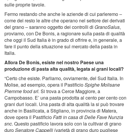
sulle proprie tavole.
Fermo restando che anche le aziende di cui parleremo –
come del resto le altre che operano nel settore dei derivati
del grano – saranno oggetto dei controlli di
GranoSalus
,
proviamo, con De Bonis, a ragionare sulla pasta di qualità
che oggi il Sud Italia è in grado di offrire e, in generale, a
fare il punto della situazione sul mercato della pasta in
Italia.
Allora De Bonis, esiste nel nostro Paese una
produzione di pasta alta qualità, legata ai grani locali?
“Certo che esiste. Parliamo, ovviamente, del Sud Italia. In
Molise, ad esempio, opera il Pastificio
Spighe Molisane
Piemme food srl.
Si trova a Cerce Maggiore, a
Campobasso. E’ una pasta prodotta al cento per cento con
grani duri locali. Una pasta di alta qualità la si può trovare
anche in Basilicata, a Stigliano, in provincia di Matera,
dove opera il Pastificio
Fatti in casa di Delle Fave Nunzia
snc
. Questo pastificio lavora solo con la cultivar di grano
duro
Senatore Cappelli
(varietà di grano duro pugliese