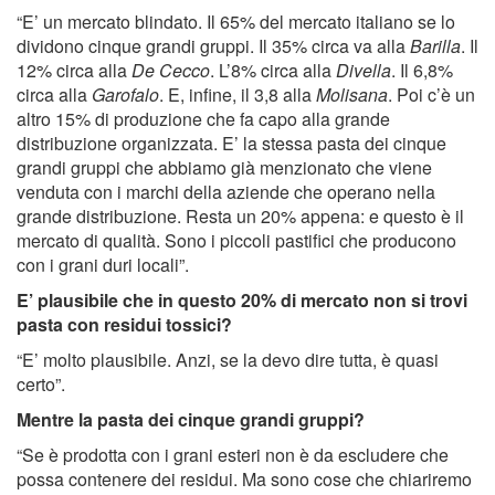
“E’ un mercato blindato. Il 65% del mercato italiano se lo
dividono cinque grandi gruppi. Il 35% circa va alla
Barilla
. Il
12% circa alla
De Cecco
. L’8% circa alla
Divella
. Il 6,8%
circa alla
Garofalo
. E, infine, il 3,8 alla
Molisana
. Poi c’è un
altro 15% di produzione che fa capo alla grande
distribuzione organizzata. E’ la stessa pasta dei cinque
grandi gruppi che abbiamo già menzionato che viene
venduta con i marchi della aziende che operano nella
grande distribuzione. Resta un 20% appena: e questo è il
mercato di qualità. Sono i piccoli pastifici che producono
con i grani duri locali”.
E’ plausibile che in questo 20% di mercato non si trovi
pasta con residui tossici?
“E’ molto plausibile. Anzi, se la devo dire tutta, è quasi
certo”.
Mentre la pasta dei cinque grandi gruppi?
“Se è prodotta con i grani esteri non è da escludere che
possa contenere dei residui. Ma sono cose che chiariremo