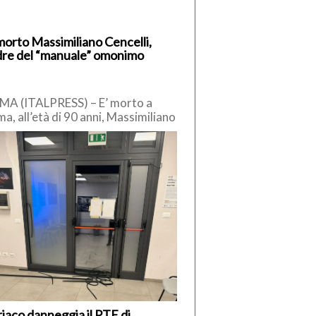
morto Massimiliano Cencelli,
re del “manuale” omonimo
A (ITALPRESS) – E’ morto a
a, all’età di 90 anni, Massimiliano
celli, funzionario della
ocrazia Cristiana degli anni ’60.
iaco danneggia il PTE di