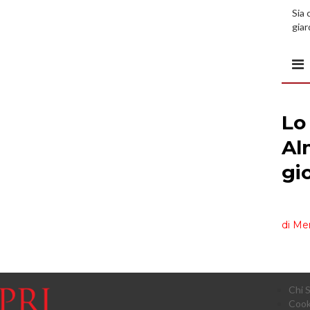
Sia 
giar
all’
Chi 
Cook