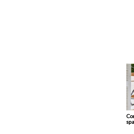
Com
spa