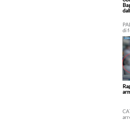
Bag
dal
PA
di 
Ter
Bag
Rap
arm
CAT
arr
l’u
all