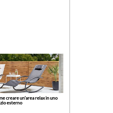
di
I
Nuovi
Vespri
e creare un’area relax in uno
zio esterno