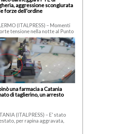
heria, aggressione scongiurata
le forze dell’ordine
LERMO (ITALPRESS) – Momenti
forte tensione nella notte al Punto
ritoriale di Emergenza (PTE) di
heria, dove un uomo […]
inò una farmacia a Catania
ato di taglierino, un arresto
ANIA (ITALPRESS) – E’ stato
estato, per rapina aggravata,
omo che, il 26 aprile scorso,
’interno di una farmacia di […]