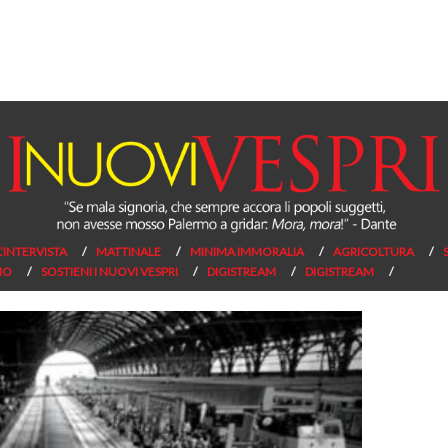
L’INTERVISTA
MATTINALE
MINIMA IMMORALIA
AGRICOLTURA
NO
SOSTIENI I NUOVI VESPRI
DIGISTREAM
DIGISTREAM