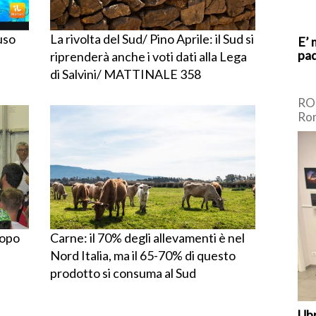
uso
La rivolta del Sud/ Pino Aprile: il Sud si
E’ 
pad
riprenderà anche i voti dati alla Lega
di Salvini/ MATTINALE 358
ROM
Rom
Cen
Dem
[…]
dopo
Carne: il 70% degli allevamenti è nel
Nord Italia, ma il 65-70% di questo
prodotto si consuma al Sud
Ubr