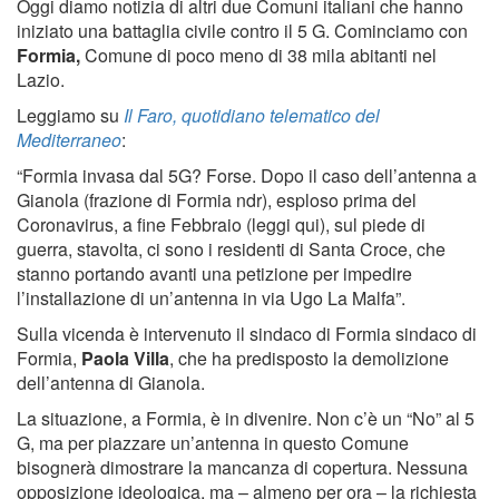
Oggi diamo notizia di altri due Comuni italiani che hanno
iniziato una battaglia civile contro il 5 G. Cominciamo con
Formia,
Comune di poco meno di 38 mila abitanti nel
Lazio.
Leggiamo su
Il Faro, quotidiano telematico del
Mediterraneo
:
“Formia invasa dal 5G? Forse. Dopo il caso dell’antenna a
Gianola (frazione di Formia ndr), esploso prima del
Coronavirus, a fine Febbraio (leggi qui), sul piede di
guerra, stavolta, ci sono i residenti di Santa Croce, che
stanno portando avanti una petizione per impedire
l’installazione di un’antenna in via Ugo La Malfa”.
Sulla vicenda è intervenuto il sindaco di Formia sindaco di
Formia,
Paola Villa
, che ha predisposto la demolizione
dell’antenna di Gianola.
La situazione, a Formia, è in divenire. Non c’è un “No” al 5
G, ma per piazzare un’antenna in questo Comune
bisognerà dimostrare la mancanza di copertura. Nessuna
opposizione ideologica, ma – almeno per ora – la richiesta