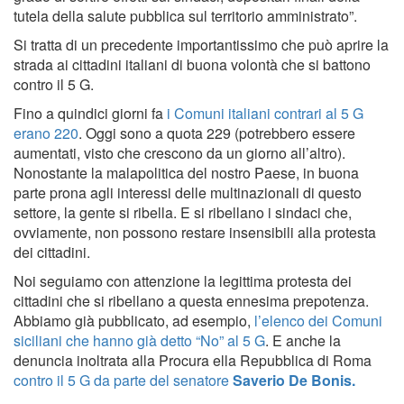
tutela della salute pubblica sul territorio amministrato”.
Si tratta di un precedente importantissimo che può aprire la
strada ai cittadini italiani di buona volontà che si battono
contro il 5 G.
Fino a quindici giorni fa
i Comuni italiani contrari al 5 G
erano 220
. Oggi sono a quota 229 (potrebbero essere
aumentati, visto che crescono da un giorno all’altro).
Nonostante la malapolitica del nostro Paese, in buona
parte prona agli interessi delle multinazionali di questo
settore, la gente si ribella. E si ribellano i sindaci che,
ovviamente, non possono restare insensibili alla protesta
dei cittadini.
Noi seguiamo con attenzione la legittima protesta dei
cittadini che si ribellano a questa ennesima prepotenza.
Abbiamo già pubblicato, ad esempio,
l’elenco dei Comuni
siciliani che hanno già detto “No” al 5 G
. E anche la
denuncia inoltrata alla Procura ella Repubblica di Roma
contro il 5 G da parte del senatore
Saverio De Bonis.