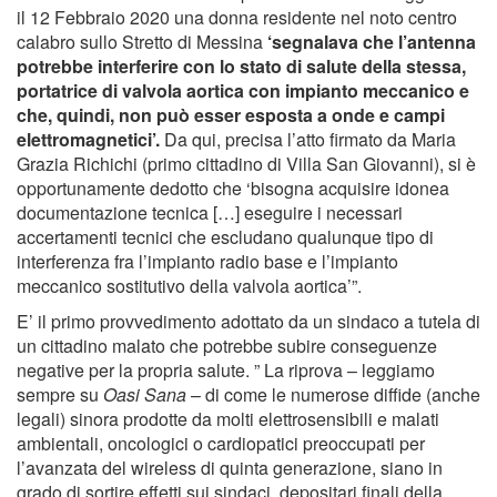
il 12 Febbraio 2020 una donna residente nel noto centro
calabro sullo Stretto di Messina
‘segnalava che l’antenna
potrebbe interferire con lo stato di salute della stessa,
portatrice di valvola aortica con impianto meccanico e
che, quindi, non può esser esposta a onde e campi
elettromagnetici’.
Da qui, precisa l’atto firmato da Maria
Grazia Richichi (primo cittadino di Villa San Giovanni), si è
opportunamente dedotto che ‘bisogna acquisire idonea
documentazione tecnica […] eseguire i necessari
accertamenti tecnici che escludano qualunque tipo di
interferenza fra l’impianto radio base e l’impianto
meccanico sostitutivo della valvola aortica’”.
E’ il primo provvedimento adottato da un sindaco a tutela di
un cittadino malato che potrebbe subire conseguenze
negative per la propria salute. ” La riprova – leggiamo
sempre su
Oasi Sana
– di come le numerose diffide (anche
legali) sinora prodotte da molti elettrosensibili e malati
ambientali, oncologici o cardiopatici preoccupati per
l’avanzata del wireless di quinta generazione, siano in
grado di sortire effetti sui sindaci, depositari finali della