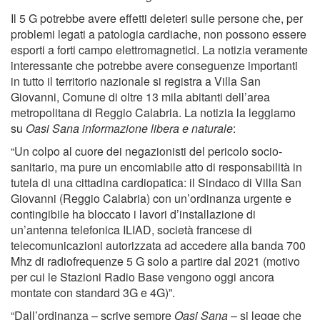
Il 5 G potrebbe avere effetti deleteri sulle persone che, per
problemi legati a patologia cardiache, non possono essere
esporti a forti campo elettromagnetici. La notizia veramente
interessante che potrebbe avere conseguenze importanti
in tutto il territorio nazionale si registra a Villa San
Giovanni, Comune di oltre 13 mila abitanti dell’area
metropolitana di Reggio Calabria. La notizia la leggiamo
su
Oasi Sana informazione libera e naturale
:
“Un colpo al cuore dei negazionisti del pericolo socio-
sanitario, ma pure un encomiabile atto di responsabilità in
tutela di una cittadina cardiopatica: il Sindaco di Villa San
Giovanni (Reggio Calabria) con un’ordinanza urgente e
contingibile ha bloccato i lavori d’installazione di
un’antenna telefonica ILIAD, società francese di
telecomunicazioni autorizzata ad accedere alla banda 700
Mhz di radiofrequenze 5 G solo a partire dal 2021 (motivo
per cui le Stazioni Radio Base vengono oggi ancora
montate con standard 3G e 4G)”.
“Dall’ordinanza – scrive sempre
Oasi Sana
– si legge che