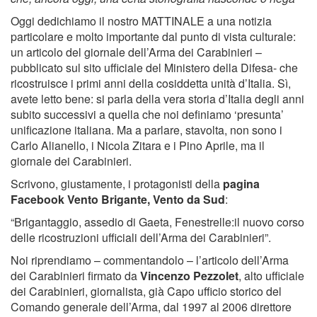
Oggi dedichiamo il nostro MATTINALE a una notizia
particolare e molto importante dal punto di vista culturale:
un articolo del giornale dell’Arma dei Carabinieri –
pubblicato sul sito ufficiale del Ministero della Difesa- che
ricostruisce i primi anni della cosiddetta unità d’Italia. Sì,
avete letto bene: si parla della vera storia d’Italia degli anni
subito successivi a quella che noi definiamo ‘presunta’
unificazione italiana. Ma a parlare, stavolta, non sono i
Carlo Alianello, i Nicola Zitara e i Pino Aprile, ma il
giornale dei Carabinieri.
Scrivono, giustamente, i protagonisti della
pagina
Facebook Vento Brigante, Vento da Sud
:
“Brigantaggio, assedio di Gaeta, Fenestrelle:il nuovo corso
delle ricostruzioni ufficiali dell’Arma dei Carabinieri”.
Noi riprendiamo – commentandolo – l’articolo dell’Arma
dei Carabinieri firmato da
Vincenzo Pezzolet
, alto ufficiale
dei Carabinieri, giornalista, già Capo ufficio storico del
Comando generale dell’Arma, dal 1997 al 2006 direttore