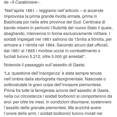
de
«Il Carabiniere»
.
“Nell’aprile 1861 – leggiamo nell’articolo – si accende
improvvisa la prima grande rivolta armata, prima in
Basilicata poi nelle altre province del Sud. Centinaia di
bande misero in pericolo l’Autorità del nuovo Stato il quale,
sbagliando, intervenne in forma esclusivamente militare. I
soldati impiegati nel 1861 salirono da 15mila a 50mila, per
arrivare a 116mila nel 1864. Secondo alcuni dati ufficiali,
dal 1861 al 1865 i rivoltosi uccisi in combattimento o
fucilati furono 5.212, oltre 5.000 gli arrestati”.
Notevole il passaggio sull’assedio di Gaeta:
“La ‘questione dell’insorgenza’ è stata sempre tenuta
nell’ombra dalla storiografia risorgimentale. Nascoste o
sottovalutate le gravi colpe dell’invasore piemontese.
Prima fra tutte la famigerata azione dell’assedio di Gaeta,
nella cui circostanza i soldati borbonici si comportarono da
eroi: per oltre tre mesi, in condizioni disumane, sostennero
l’assalto delle granate piemontesi. Ma anziché avere
l’onore delle armi, i soldati borbonici furono inviati nei