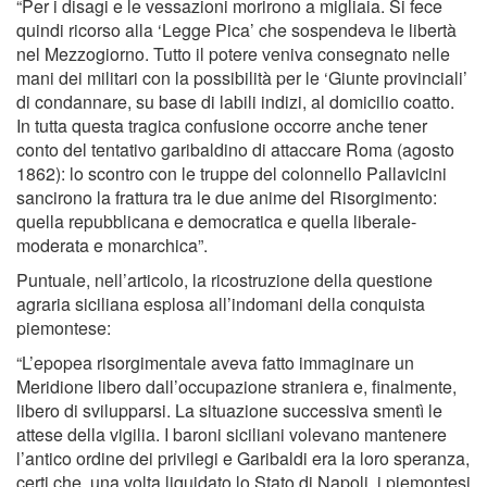
“Per i disagi e le vessazioni morirono a migliaia. Si fece
quindi ricorso alla ‘Legge Pica’ che sospendeva le libertà
nel Mezzogiorno. Tutto il potere veniva consegnato nelle
mani dei militari con la possibilità per le ‘Giunte provinciali’
di condannare, su base di labili indizi, al domicilio coatto.
In tutta questa tragica confusione occorre anche tener
conto del tentativo garibaldino di attaccare Roma (agosto
1862): lo scontro con le truppe del colonnello Pallavicini
sancirono la frattura tra le due anime del Risorgimento:
quella repubblicana e democratica e quella liberale-
moderata e monarchica”.
Puntuale, nell’articolo, la ricostruzione della questione
agraria siciliana esplosa all’indomani della conquista
piemontese:
“L’epopea risorgimentale aveva fatto immaginare un
Meridione libero dall’occupazione straniera e, finalmente,
libero di svilupparsi. La situazione successiva smentì le
attese della vigilia. I baroni siciliani volevano mantenere
l’antico ordine dei privilegi e Garibaldi era la loro speranza,
certi che, una volta liquidato lo Stato di Napoli, i piemontesi