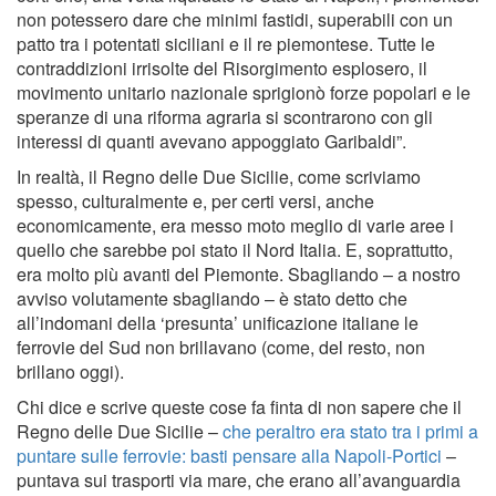
non potessero dare che minimi fastidi, superabili con un
patto tra i potentati siciliani e il re piemontese. Tutte le
contraddizioni irrisolte del Risorgimento esplosero, il
movimento unitario nazionale sprigionò forze popolari e le
speranze di una riforma agraria si scontrarono con gli
interessi di quanti avevano appoggiato Garibaldi”.
In realtà, il Regno delle Due Sicilie, come scriviamo
spesso, culturalmente e, per certi versi, anche
economicamente, era messo moto meglio di varie aree i
quello che sarebbe poi stato il Nord Italia. E, soprattutto,
era molto più avanti del Piemonte. Sbagliando – a nostro
avviso volutamente sbagliando – è stato detto che
all’indomani della ‘presunta’ unificazione italiane le
ferrovie del Sud non brillavano (come, del resto, non
brillano oggi).
Chi dice e scrive queste cose fa finta di non sapere che il
Regno delle Due Sicilie –
che peraltro era stato tra i primi a
puntare sulle ferrovie: basti pensare alla Napoli-Portici
–
puntava sui trasporti via mare, che erano all’avanguardia