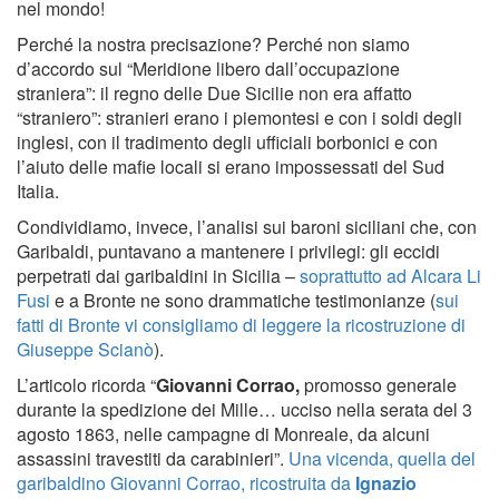
nel mondo!
Perché la nostra precisazione? Perché non siamo
d’accordo sul “Meridione libero dall’occupazione
straniera”: il regno delle Due Sicilie non era affatto
“straniero”: stranieri erano i piemontesi e con i soldi degli
inglesi, con il tradimento degli ufficiali borbonici e con
l’aiuto delle mafie locali si erano impossessati del Sud
Italia.
Condividiamo, invece, l’analisi sui baroni siciliani che, con
Garibaldi, puntavano a mantenere i privilegi: gli eccidi
perpetrati dai garibaldini in Sicilia –
soprattutto ad Alcara Li
Fusi
e a Bronte ne sono drammatiche testimonianze (
sui
fatti di Bronte vi consigliamo di leggere la ricostruzione di
Giuseppe Scianò
).
L’articolo ricorda “
Giovanni Corrao,
promosso generale
durante la spedizione dei Mille… ucciso nella serata del 3
agosto 1863, nelle campagne di Monreale, da alcuni
assassini travestiti da carabinieri”.
Una vicenda, quella del
garibaldino Giovanni Corrao, ricostruita da
Ignazio