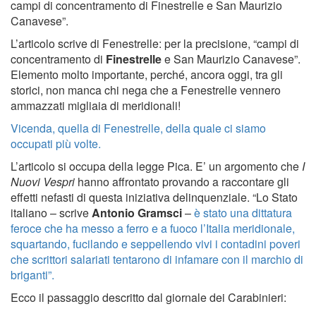
campi di concentramento di Finestrelle e San Maurizio
Canavese”.
L’articolo scrive di Fenestrelle: per la precisione, “campi di
concentramento di
Finestrelle
e San Maurizio Canavese”.
Elemento molto importante, perché, ancora oggi, tra gli
storici, non manca chi nega che a Fenestrelle vennero
ammazzati migliaia di meridionali!
Vicenda, quella di Fenestrelle, della quale ci siamo
occupati più volte.
L’articolo si occupa della legge Pica. E’ un argomento che
I
Nuovi Vespri
hanno affrontato provando a raccontare gli
effetti nefasti di questa iniziativa delinquenziale. “Lo Stato
italiano – scrive
Antonio Gramsci
–
è stato una dittatura
feroce che ha messo a ferro e a fuoco l’Italia meridionale,
squartando, fucilando e seppellendo vivi i contadini poveri
che scrittori salariati tentarono di infamare con il marchio di
briganti”.
Ecco il passaggio descritto dal giornale dei Carabinieri: