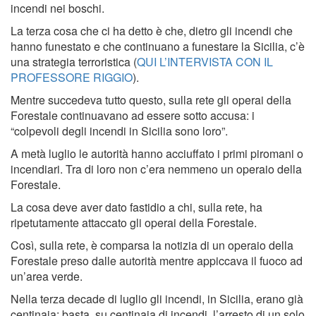
incendi nei boschi.
La terza cosa che ci ha detto è che, dietro gli incendi che
hanno funestato e che continuano a funestare la Sicilia, c’è
una strategia terroristica (
QUI L’INTERVISTA CON IL
PROFESSORE RIGGIO
).
Mentre succedeva tutto questo, sulla rete gli operai della
Forestale continuavano ad essere sotto accusa: i
“colpevoli degli incendi in Sicilia sono loro”.
A metà luglio le autorità hanno acciuffato i primi piromani o
incendiari. Tra di loro non c’era nemmeno un operaio della
Forestale.
La cosa deve aver dato fastidio a chi, sulla rete, ha
ripetutamente attaccato gli operai della Forestale.
Così, sulla rete, è comparsa la notizia di un operaio della
Forestale preso dalle autorità mentre appiccava il fuoco ad
un’area verde.
Nella terza decade di luglio gli incendi, in Sicilia, erano già
centinaia: basta, su centinaia di incendi, l’arresto di un solo