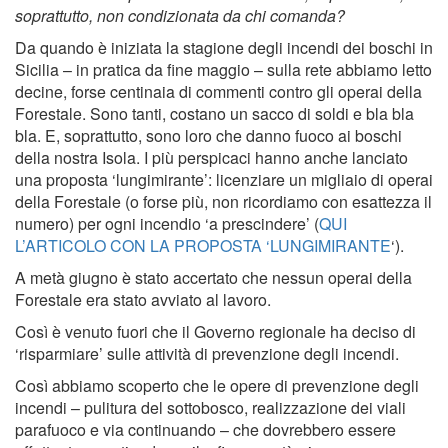
soprattutto, non condizionata da chi comanda?
Da quando è iniziata la stagione degli incendi dei boschi in
Sicilia – in pratica da fine maggio – sulla rete abbiamo letto
decine, forse centinaia di commenti contro gli operai della
Forestale. Sono tanti, costano un sacco di soldi e bla bla
bla. E, soprattutto, sono loro che danno fuoco ai boschi
della nostra Isola. I più perspicaci hanno anche lanciato
una proposta ‘lungimirante’: licenziare un migliaio di operai
della Forestale (o forse più, non ricordiamo con esattezza il
numero) per ogni incendio ‘a prescindere’ (
QUI
L’ARTICOLO CON LA PROPOSTA ‘LUNGIMIRANTE
‘).
A metà giugno è stato accertato che nessun operai della
Forestale era stato avviato al lavoro.
Così è venuto fuori che il Governo regionale ha deciso di
‘risparmiare’ sulle attività di prevenzione degli incendi.
Così abbiamo scoperto che le opere di prevenzione degli
incendi – pulitura del sottobosco, realizzazione dei viali
parafuoco e via continuando – che dovrebbero essere