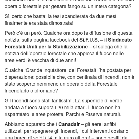
operaio forestale per gettare fango su un’intera categoria?
Sì, certo che basta: la tesi sbandierata da due mesi
finalmente era stata dimostrata!
Però c’è un però. Qualche ora dopo la diffusione di questa
notizia, sulla pagina facebook del
Si.F.U.S. – il Sindacato
Forestali Uniti per la Stabilizzazion
e – si spiega che la
notizia dell’operaio forestale che appicca il fuoco nelle
aree verdi è vecchia di due anni!
Qualche ‘Grande inquisitore’ del Forestali l’ha postata per
disperazione: possibile che, con centinaia di incendi, non è
stato scoperto nemmeno un operaio della Forestale
incendiario o piromane?
Gli incendi sono stati tantissimi. La superficie di verde
andata a fuoco supera i 20 mila ettari. Il fuoco non ha
risparmiato le aree protette, Parchi e Riserve naturali.
Abbiamo appurato che i
Canadair
– gli aerei anfibi
utilizzati per spegnere gli incendi, i cui interventi costano
una barca di soldi (14 mila euro all’ora) – sono gestiti da