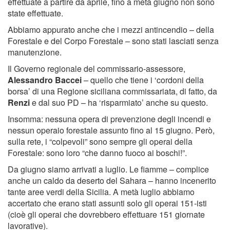
effettuate a partire da aprile, fino a metà giugno non sono
state effettuate.
Abbiamo appurato anche che i mezzi antincendio – della
Forestale e del Corpo Forestale – sono stati lasciati senza
manutenzione.
Il Governo regionale del commissario-assessore,
Alessandro Baccei
– quello che tiene i ‘cordoni della
borsa’ di una Regione siciliana commissariata, di fatto, da
Renzi
e dal suo PD – ha ‘risparmiato’ anche su questo.
Insomma: nessuna opera di prevenzione degli incendi e
nessun operaio forestale assunto fino al 15 giugno. Però,
sulla rete, i “colpevoli” sono sempre gli operai della
Forestale: sono loro “che danno fuoco ai boschi!”.
Da giugno siamo arrivati a luglio. Le fiamme – complice
anche un caldo da deserto del Sahara – hanno incenerito
tante aree verdi della Sicilia. A metà luglio abbiamo
accertato che erano stati assunti solo gli operai 151-isti
(cioè gli operai che dovrebbero effettuare 151 giornate
lavorative).