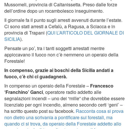
Mussomeli, provincia di Caltanissetta. Preso dalle forze
dell’ordine dopo un rocambolesco inseguimento.
Il giornale fa il punto sugli arresti avvenuti durante l’estate.
Ci sono stati arresti a Cefalù, a Ragusa, a Sciacca e in
provincia di Trapani (
QUI L’ARTICOLO DEL GIORNALE DI
SICILIA
).
Pensate un po’, tra i tanti soggetti arrestati mentre
appiccavano il fuoco non c’è nemmeno un operaio della
Forestale!
In compenso, grazie ai boschi della Sicilia andati a
fuoco, c’è chi ci guadagnerà.
In compenso un operaio della Forestale –
Francesco
‘Franchino’ Ganci
, operatore radio addetto alle
segnalazioni incendi – uno dei “mille” che dovrebbe essere
licenziato per ogni incendio, almeno secondo certi ‘geni’ –
ha scritto questo post su facebook.
Racconta cosa si prova
non dietro una scrivania a pontificare sui forestali, ma
quando ci si trova, da operaio della Forestale addetto allo