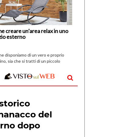
Nuovi
Vespri
e creare un’area relax in uno
zio esterno
che disponiamo di un vero e proprio
ino, sia che si tratti di un piccolo
o all’aperto, l’idea è […]