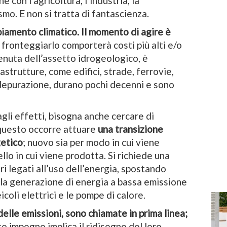
e con l’agricoltura, l’industria, la
smo. E non si tratta di fantascienza.
biamento climatico. Il momento di agire è
 a fronteggiarlo comporterà costi più alti e/o
tenuta dell’assetto idrogeologico, è
astrutture, come edifici, strade, ferrovie,
 depurazione, durano pochi decenni e sono
gli effetti, bisogna anche cercare di
 questo occorre attuare
una transizione
getico
; nuovo sia per modo in cui viene
ello in cui viene prodotta. Si richiede una
ri legati all’uso dell’energia, spostando
e la generazione di energia a bassa emissione
eicoli elettrici e le pompe di calore.
 delle emissioni, sono chiamate in prima linea;
to impegno implica il ridisegno del loro