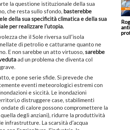
rte la questione istituzionale della sua
no, che resta sullo sfondo,
basterebbe
le della sua specificità climatica e della sua
Rog
le per realizzare l’utopia.
anti
prof
ezza che il Sole riversa sull’isola
onnellate di petrolio e catturarne quanto ne
gno. E non sarebbe un atto virtuoso,
sarebbe
vveduta
ad un problema che diventa col
 grave.
atto, e pone serie sfide. Si prevede che
temente eventi meteorologici estremi con
nondazioni e siccità. Le inondazioni
ritori,o distruggere case, stabilimenti
 Le ondate di calore possono compromettere la
uella degli anziani), ridurre la produttività
le infrastrutture. La scarsità d’acqua