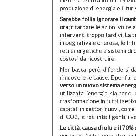
metterà le città in competizion
produzione di energia e il turi
Sarebbe follia ignorare il cam
ora
; ritardare le azioni volte
interventi troppo tardivi. La 
impegnativa e onerosa, le Infr
reti energetiche e sistemi di
costosi da ricostruire.
Non basta, però, difendersi da
rimuovere le cause. E per far
verso un nuovo sistema ener
utilizzata l’energia, sia per qu
trasformazione in tutti i setto
capitali in settori nuovi, com
di CO2, le reti intelligenti, i v
Le città, causa di oltre il 70%
per esse, l’attuazione di ques