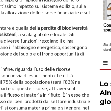
tissimo impatto sul sistema edilizio, sulla
lla allocazione delle risorse finanziarie e sul
Com
ontare è quella
della perdita di biodiversità
spa
osistemi
, a scala globale e locale. Gli
a diverse funzioni: regolano il clima,
Sia 
fano il fabbisogno energetico, sostengono
giard
osione del suolo e offrono opportunità di
spazi
infine, riguarda l’uso delle risorse
 sono in via di esaurimento. Le città
il 75% della popolazione (sarà l’83% nel
arte di queste risorse, attraverso il
il flusso di materia in rifiuto. È in esse che
usso dei beni prodotti dal settore industriale
rli si consuma materia prima e si genera, nel