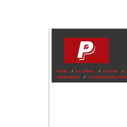
HOME
SUL TITANIC
J’ACCUSE
TERZA PAGINA
LA CITAZIONE DEL GIOR