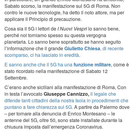
Sabato scorso, la manifestazione sul 5G di Roma. Non
contro le nuove tecnologie, ha detto il noto attore, ma per
applicare il Principio di precauzione.
Cosa sia il 5G i lettori de
I Nuovi Vespri
lo sanno bene,
perché noi torniamo spesso su questa vergogna
planetaria. Lo sanno bene soprattutto se hanno seguito
l’informazione che il grande
Giulietto Chiesa
, di recente
scomparso, ci ha lasciato in eredità
.
E sanno anche che il 5G ha una
funzione militare
, come è
stato ricordato nella manifestazione di Sabato 12
Settembre.
C’erano anche siciliani alla manifestazione di Roma, Con
in testa l’avvocato
Giuseppe Cannizzo,
il legale che
difende tanti cittadini della nostra Isola in procedimenti che
puntano a fare chiarezza sul 5G.
A partire da Palermo dove
– per tornare alla denuncia di Enrico Montesano – le
antenne del 5G, oltre 50, sono state installate durante la
chiusura imposta dall’emergenza Coronavirus.