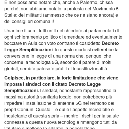
E non possiamo notare che, anche a Palermo, chissà
perché, non abbiamo notato la protesta del Movimento 5
Stelle: dei militanti (ammesso che ce ne siano ancora) e
dei consiglieri comunali!
Unanime il coro: tutti uniti nel chiedere ai parlamentari di
ogni schieramento politico di emendare ed eventualmente
bocciare in Aula con voto contrario il cosiddetto
Decreto
Legge Semplificazioni
. In questo modo si eviterebbe la
conversione in legge di una norma che, per quel che
concerne la tecnologia 5G, secondo il parere di molti
giuristi, sembra palesare profili di incostituzionalità.
Colpisce, in particolare, la forte limitazione che viene
imposta i sindaci con il citato Decreto Legge
Semplificazioni.
I sindaci, nonostante rappresentino la
massima autorità sanitaria locale, non potrebbero più
impedire l’installazione di antenne 5G nel territorio dei
propri Comuni. Questo – e qui è l’aspetto incredibile e
inquietante di questa storia – mentre i rischi per la salute
connessa a questa nuova tecnologia rimangono tutti da
valutare e mettono in allarme la popolazione.