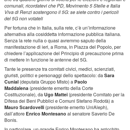
comunali, ricordatevi che PD, Movimento 5 Stelle e Italia
Viva di Renzi sostengono il 5G: se siete contro i pericoli
del 5G non votateli
Per fortuna che in Italia, sulla rete, c’è un’informazione
alternativa alla cosiddetta informazione pubblica italiana.
Senza la rete nulla o quasi avremmo saputo della
manifestazione di ieri, a Roma, in Piazza del Popolo, per
chiedere l’applicazione del Principio di precauzione prima
di mettere in funzione le antenne del 5G.
Tante le presenze tra comitati civici, medici, scienziati,
giuristi, politici e personaggi dello spettacolo: da
Sara
Cunial
(deputata Gruppo Misto) a
Paolo
Maddalena
(presidente emerito della Corte
Costituzionale), da
Ugo Mattei
(presidente Comitato per la
Difesa dei Beni Pubblici e Comuni Stefano Rodotà) a
Mauro Scardovelli
(presidente emerito UniAleph),
dall’attore
Enrico Montesano
al senatore Saverio De
Bonis.
In particolare, un grande Enrico Montesano ha arricchito,