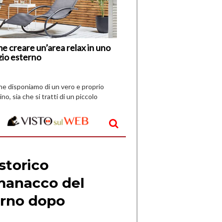
Vespri
e creare un’area relax in uno
zio esterno
che disponiamo di un vero e proprio
ino, sia che si tratti di un piccolo
o all’aperto, l’idea è […]