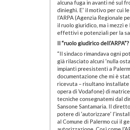
alcuna fuga in avanti né sul fr
dinieghi. E’ il motivo per cui l
l’ARPA (Agenzia Regionale per
il ruolo giuridico, ma i mezzi 
effettivi e potenziali per la sa
Il “ruolo giudirico dell’ARPA”?
“Il sindaco rimandava ogni pot
già rilasciato alcuni ‘nulla os
impianti preesistenti a Palermo
documentazione che mi è stata
ricevuta – risultano installat
opera di Vodafone) di matric
tecniche consegnatemi dal dir
Sansone Santamaria. Il dirett
potere di ‘autorizzare’ l’inst
al Comune di Palermo cui il ges
autorizzazione. Così come l’A