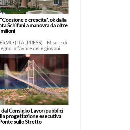
“Coesione e crescita”, ok dalla
nta Schifani a manovra da oltre
milioni
ERMO (ITALPRESS) – Misure di
egno in favore delle giovani
ie, delle famiglie, delle imprese
vestimenti nella sanità per […]
 dal Consiglio Lavori pubblici
alla progettazione esecutiva
Ponte sullo Stretto