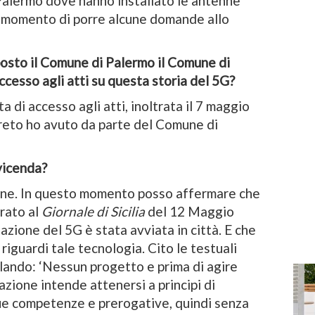
 Palermo dove hanno installato le antenne
il momento di porre alcune domande allo
posto il Comune di Palermo il Comune di
accesso agli atti su questa storia del 5G?
ta di accesso agli atti, inoltrata il 7 maggio
reto ho avuto da parte del Comune di
 vicenda?
une. In questo momento posso affermare che
arato al
Giornale di Sicilia
del 12 Maggio
zione del 5G è stata avviata in città. E che
riguardi tale tecnologia. Cito le testuali
lando: ‘Nessun progetto e prima di agire
zione intende attenersi a principi di
 sue competenze e prerogative, quindi senza