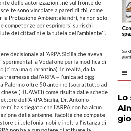
onte delle autorizzazioni, né sul fronte dei
e scelte sono vincolate a pareri di chi, come
 la Protezione Ambientale ndr), ha non solo
e le competenze per esprimersi su rischi
Com
lute dei cittadini e la tutela dell’ambiente’”.
spa
Sia 
ere decisionale all’ARPA Sicilia che aveva
giard
ta’ sperimentali a Vodafone per la modifica di
spazi
 (circa una quarantina). In realtà, dalla
 trasmessa dall’ARPA – l’unica ad oggi
e a Palermo oltre 50 antenne (soprattutto ad
e cinese (HUAWEI) come risulta dalle schede
ettore dell’ARPA Sicilia, Dr. Antonio
ore mi ha spiegato che l’ARPA non ha alcun
allazione delle antenne, facoltà che compete
tore di telefonia mobile inoltra l’istanza di
RPA non ha alcun potere di attivare la