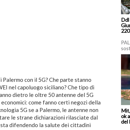
Ddl 
Giu
220 
PAL
sost
copp
e in
i Palermo con il 5G? Che parte stanno
EI nel capoluogo siciliano? Che tipo di
tanno dietro le oltre 50 antenne del 5G
di economici: come fanno certi negozi della
ecnologia 5G se a Palermo, le antenne non
Mit,
ok 
re le strane dichiarazioni rilasciate dal
del 
sta difendendo la salute dei cittadini