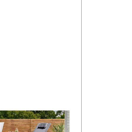
di
I
Nuovi