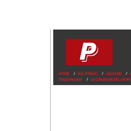
HOME
SUL TITANIC
J’ACCUSE
TERZA PAGINA
LA CITAZIONE DEL GIOR