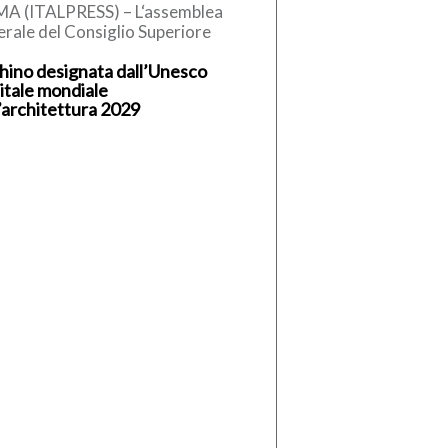
A (ITALPRESS) – L‘assemblea
rale del Consiglio Superiore
Lavori Pubblici, convocata per
hino designata dall’Unesco
inare e discutere del
itale mondiale
egamento stabile tra […]
l’architettura 2029