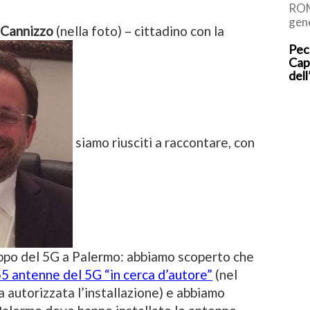
ROM
gene
 Cannizzo
(nella foto) – cittadino con la
dei 
Pec
esam
Cap
Coll
del
siamo riusciti a raccontare, con
hippo del 5G a Palermo: abbiamo scoperto che
5 antenne del 5G “in cerca d’autore”
(nel
 autorizzata l’installazione) e abbiamo