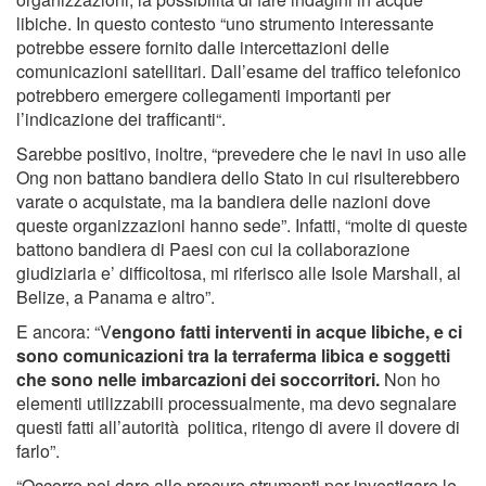
libiche. In questo contesto “uno strumento interessante
potrebbe essere fornito dalle intercettazioni delle
comunicazioni satellitari. Dall’esame del traffico telefonico
potrebbero emergere collegamenti importanti per
l’indicazione dei trafficanti“.
Sarebbe positivo, inoltre, “prevedere che le navi in uso alle
Ong non battano bandiera dello Stato in cui risulterebbero
varate o acquistate, ma la bandiera delle nazioni dove
queste organizzazioni hanno sede”. Infatti, “molte di queste
battono bandiera di Paesi con cui la collaborazione
giudiziaria e’ difficoltosa, mi riferisco alle Isole Marshall, al
Belize, a Panama e altro”.
E ancora: “V
engono fatti interventi in acque libiche, e ci
sono comunicazioni tra la terraferma libica e soggetti
che sono nelle imbarcazioni dei soccorritori.
Non ho
elementi utilizzabili processualmente, ma devo segnalare
questi fatti all’autorità politica, ritengo di avere il dovere di
farlo”.
“Occorre poi dare alle procure strumenti per investigare le