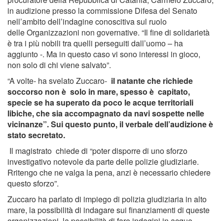
in audizione presso la commissione Difesa del Senato
nell’ambito dell’indagine conoscitiva sul ruolo
delle Organizzazioni non governative. “Il fine di solidarietà
è tra i più nobili tra quelli perseguiti dall’uomo – ha
aggiunto -. Ma in questo caso vi sono interessi in gioco,
non solo di chi viene salvato”.
“A volte- ha svelato Zuccaro-
il natante che richiede
soccorso non è solo in mare, spesso è capitato,
specie se ha superato da poco le acque territoriali
libiche, che sia accompagnato da navi sospette nelle
vicinanze”. Sui questo punto, il verbale dell’audizione è
stato secretato.
Il magistrato chiede di “poter disporre di uno sforzo
investigativo notevole da parte delle polizie giudiziarie.
Rritengo che ne valga la pena, anzi è necessario chiedere
questo sforzo”.
Zuccaro ha parlato di impiego di polizia giudiziaria in alto
mare, la possibilità di indagare sui finanziamenti di queste
organizzazioni, la possibilità di fare indagini in acque