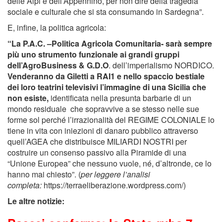
delle Alpi e dell’Appennino, per non dire della tragedia
sociale e culturale che si sta consumando in Sardegna”.
E, infine, la politica agricola:
“La P.A.C. –Politica Agricola Comunitaria- sarà sempre
più uno strumento funzionale ai grandi gruppi
dell’AgroBusiness & G.D.O
. dell’imperialismo NORDICO.
Venderanno da Giletti a RAI1 e nello spaccio bestiale
dei loro teatrini televisivi l’immagine di una Sicilia che
non esiste,
identificata nella presunta barbarie di un
mondo residuale che sopravvive a se stesso nelle sue
forme sol perché l’irrazionalità del REGIME COLONIALE lo
tiene in vita con iniezioni di danaro pubblico attraverso
quell’AGEA che distribuisce MILIARDI NOSTRI per
costruire un consenso passivo alla Piramide di una
“Unione Europea” che nessuno vuole, né, d’altronde, ce lo
hanno mai chiesto”. (
per leggere l’analisi
completa:
https://terraeliberazione.wordpress.com/)
Le altre notizie: