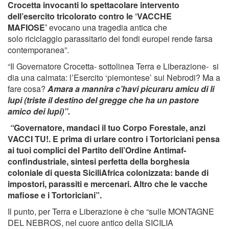
Crocetta invocanti lo spettacolare intervento
dell’esercito tricolorato contro le ‘VACCHE
MAFIOSE’
evocano una tragedia antica che
solo riciclaggio parassitario dei fondi europei rende farsa
contemporanea”.
“Il Governatore Crocetta- sottolinea Terra e Liberazione- si
dia una calmata: l’Esercito ‘piemontese’ sui Nebrodi? Ma a
fare cosa?
Amara a mannira c’havi picuraru amicu di li
lupi (triste il destino del gregge che ha un pastore
amico dei lupi)”.
“
Governatore, mandaci il tuo Corpo Forestale, anzi
VACCI TU!. E prima di urlare contro i Tortoriciani pensa
ai tuoi complici del Partito dell’Ordine Antimaf-
confindustriale, sintesi perfetta della borghesia
coloniale di questa SiciliAfrica colonizzata: bande di
impostori, parassiti e mercenari. Altro che le vacche
mafiose e i Tortoriciani”.
Il punto, per Terra e Liberazione è che “sulle MONTAGNE
DEL NEBROS, nel cuore antico della SICILIA