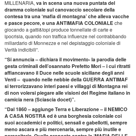
MILLENARIA,
va in scena una nuova puntata del
dramma coloniale sul canovaccio secolare della
contesa tra una ‘mafia di montagna’ che alleva vacche
e pasce pecore, e una ANTIMAFIA COLONIALE
che
giocando a gatti&topi produce tonnellate di carte e
ipocrisia, quando non traffica influenze nel contrabbando
miliardario di Monnezze e nel depistaggio coloniale di
Verità indicibili”.
“Si annuncia – dichiara il movimento- la parodia delle
gesta criminali dell’osannato Prefetto Mori – i cui ritratti
affiancavano il Duce nelle scuole siciliane degli anni
Venti – quando nelle nebbie della GUERRA ANTIMAF
si terrorizzavano interi paesi e villaggi di Montagna rei
di non volersi piegare alle visioni del Regime italiano in
camicia nera (Sciascia docet)”.
“Dal 1860 – aggiunge Terra e Liberazione – il NEMICO
A CASA NOSTRA ed è una borghesia coloniale coi
suoi accademici e politici, sensali e gabellotti, sempre
meno ascara e più mercenaria, sempre più inutile e
parassitaria.
Quella proposta contro la ‘MAFIA DELLE