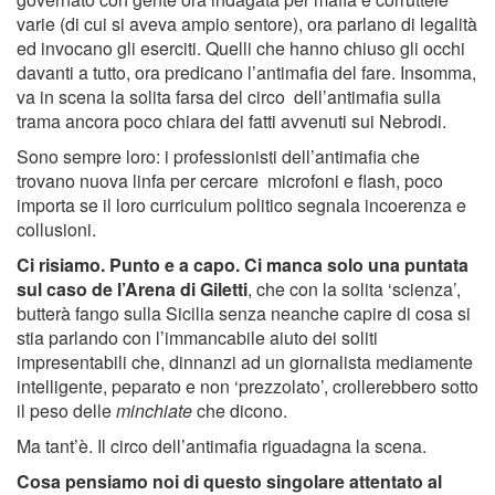
varie (di cui si aveva ampio sentore), ora parlano di legalità
ed invocano gli eserciti. Quelli che hanno chiuso gli occhi
davanti a tutto, ora predicano l’antimafia del fare. Insomma,
va in scena la solita farsa del circo dell’antimafia sulla
trama ancora poco chiara dei fatti avvenuti sui Nebrodi.
Sono sempre loro: i professionisti dell’antimafia che
trovano nuova linfa per cercare microfoni e flash, poco
importa se il loro curriculum politico segnala incoerenza e
collusioni.
Ci risiamo. Punto e a capo. Ci manca solo una puntata
sul caso de l’Arena di Giletti
, che con la solita ‘scienza’,
butterà fango sulla Sicilia senza neanche capire di cosa si
stia parlando con l’immancabile aiuto dei soliti
impresentabili che, dinnanzi ad un giornalista mediamente
intelligente, peparato e non ‘prezzolato’, crollerebbero sotto
il peso delle
minchiate
che dicono.
Ma tant’è. Il circo dell’antimafia riguadagna la scena.
Cosa pensiamo noi di questo singolare attentato al