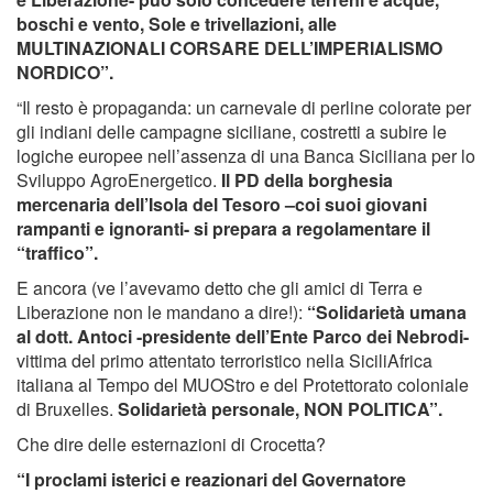
boschi e vento, Sole e trivellazioni, alle
MULTINAZIONALI CORSARE DELL’IMPERIALISMO
NORDICO”.
“Il resto è propaganda: un carnevale di perline colorate per
gli indiani delle campagne siciliane, costretti a subire le
logiche europee nell’assenza di una Banca Siciliana per lo
Sviluppo AgroEnergetico.
Il PD della borghesia
mercenaria dell’Isola del Tesoro –coi suoi giovani
rampanti e ignoranti- si prepara a regolamentare il
“traffico”.
E ancora (ve l’avevamo detto che gli amici di Terra e
Liberazione non le mandano a dire!):
“Solidarietà umana
al dott. Antoci -presidente dell’Ente Parco dei Nebrodi-
vittima del primo attentato terroristico nella SiciliAfrica
italiana al Tempo del MUOStro e del Protettorato coloniale
di Bruxelles.
Solidarietà personale, NON POLITICA”.
Che dire delle esternazioni di Crocetta?
“I proclami isterici e reazionari del Governatore