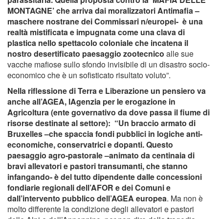
MONTAGNE’ che arriva dai moralizzatori Antimafia –
maschere nostrane dei Commissari n/europei- è una
realtà mistificata e impugnata come una clava di
plastica nello spettacolo coloniale che incatena il
nostro desertificato paesaggio zootecnico
alle sue
vacche mafiose sullo sfondo invisibile di un disastro socio-
economico che è un sofisticato risultato voluto”.
Nella riflessione di Terra e Liberazione un pensiero va
anche all’AGEA, lAgenzia per le erogazione in
Agricoltura (ente governativo da dove passa il fiume di
risorse destinate al settore): “Un braccio armato di
Bruxelles –che spaccia fondi pubblici in logiche anti-
economiche, conservatrici e dopanti. Questo
paesaggio agro-pastorale –animato da centinaia di
bravi allevatori e pastori transumanti, che stanno
infangando- è del tutto dipendente dalle concessioni
fondiarie regionali dell’AFOR e dei Comuni e
dall’intervento pubblico dell’AGEA europea
. Ma non è
molto differente la condizione degli allevatori e pastori