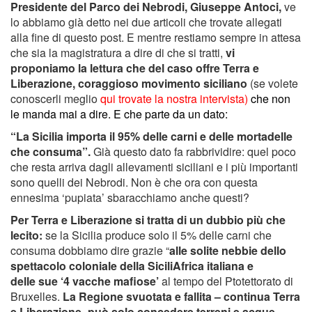
Presidente del Parco dei Nebrodi, Giuseppe Antoci,
ve
lo abbiamo già detto nei due articoli che trovate allegati
alla fine di questo post. E mentre restiamo sempre in attesa
che sia la magistratura a dire di che si tratti,
vi
proponiamo la lettura che del caso offre Terra e
Liberazione, coraggioso movimento siciliano
(se volete
conoscerli meglio
qui trovate la nostra intervista
)
che non
le manda mai a dire. E che parte da un dato:
“La Sicilia importa il 95% delle carni e delle mortadelle
che consuma”.
Già questo dato fa rabbrividire: quel poco
che resta arriva dagli allevamenti siciliani e i più importanti
sono quelli dei Nebrodi. Non è che ora con questa
ennesima ‘pupiata’ sbaracchiamo anche questi?
Per Terra e Liberazione si tratta di un dubbio più che
lecito:
se la Sicilia produce solo il 5% delle carni che
consuma dobbiamo dire grazie “
alle solite nebbie dello
spettacolo coloniale della SiciliAfrica italiana e
delle sue ‘4 vacche mafiose’
al tempo del Ptotettorato di
Bruxelles.
La Regione svuotata e fallita – continua Terra
e Liberazione- può solo concedere terreni e acque,