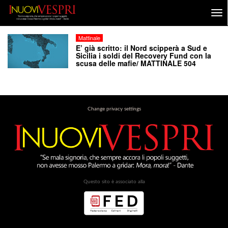
Mattinale
E’ già scritto: il Nord scipperà a Sud e
Sicilia i soldi del Recovery Fund con la
scusa delle mafie/ MATTINALE 504
Change privacy settings
Questo sito è associato alla