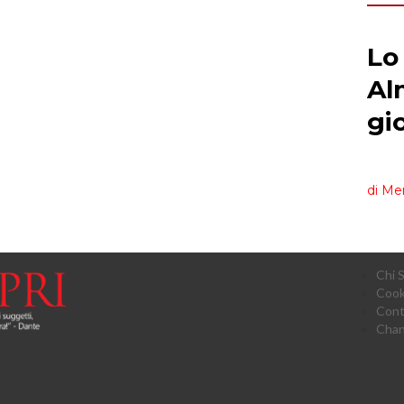
Chi 
Cook
Cont
Chan