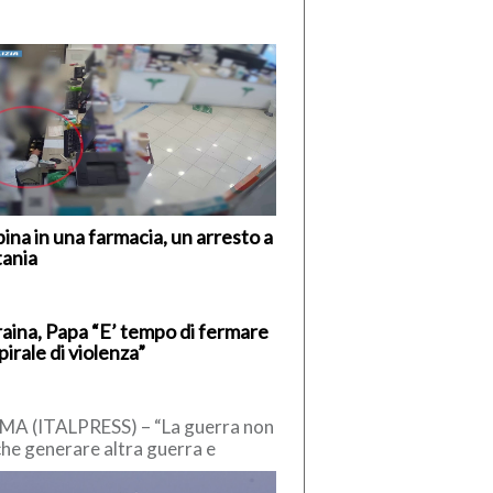
ina in una farmacia, un arresto a
tania
aina, Papa “E’ tempo di fermare
spirale di violenza”
A (ITALPRESS) – “La guerra non
che generare altra guerra e
voca enormi sofferenze. E’ tempo
fermare la […]