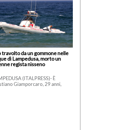
 travolto da un gommone nelle
ue di Lampedusa, morto un
nne regista nisseno
MPEDUSA (ITALPRESS)- È
stiano Giamporcaro, 29 anni,
vane regista di Caltanissetta, la
tima della tragedia avvenuta nel
eriggio di ieri, […]