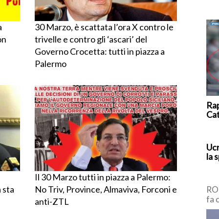
a
30 Marzo, è scattata l’ora X contro le
on
trivelle e contro gli ‘ascari’ del
Governo Crocetta: tutti in piazza a
Palermo
Rap
Ca
Ucr
la 
Il 30 Marzo tutti in piazza a Palermo:
 sta
No Triv, Province, Almaviva, Forconi e
ROM
fa 
anti-ZTL
pro
di 