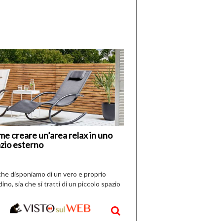
di
I
Nuovi
Vespri
e creare un’area relax in uno
zio esterno
che disponiamo di un vero e proprio
dino, sia che si tratti di un piccolo spazio
aperto, l’idea è […]