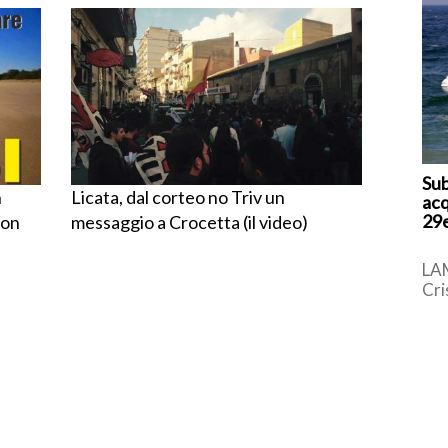
Sub
n
Licata, dal corteo no Triv un
acq
29e
non
messaggio a Crocetta (il video)
LA
Cri
gio
vit
pom