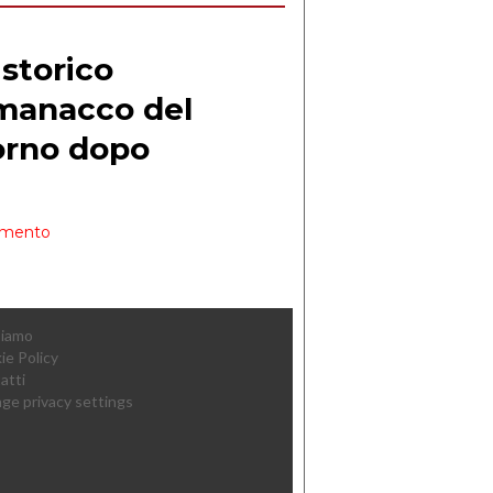
Siamo
ie Policy
atti
ge privacy settings