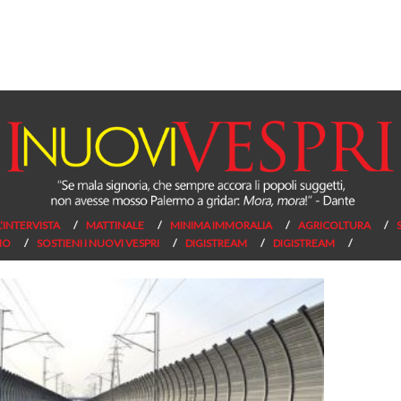
L’INTERVISTA
MATTINALE
MINIMA IMMORALIA
AGRICOLTURA
NO
SOSTIENI I NUOVI VESPRI
DIGISTREAM
DIGISTREAM