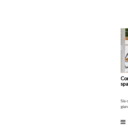
Com
spa
Sia 
giar
all’