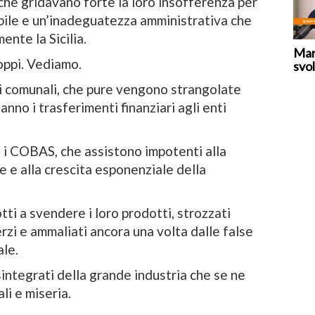
 che gridavano forte la loro insofferenza per
abile e un’inadeguatezza amministrativa che
nte la Sicilia.
Mar
oppi. Vediamo.
svol
 comunali, che pure vengono strangolate
nno i trasferimenti finanziari agli enti
 i COBAS, che assistono impotenti alla
e e alla crescita esponenziale della
tti a svendere i loro prodotti, strozzati
rzi e ammaliati ancora una volta dalle false
le.
sintegrati della grande industria che se ne
li e miseria.