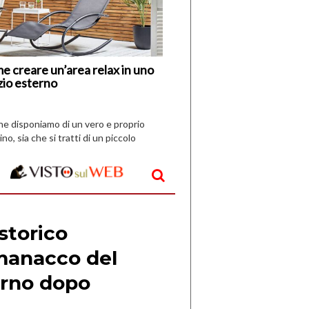
Nuovi
Vespri
e creare un’area relax in uno
zio esterno
che disponiamo di un vero e proprio
ino, sia che si tratti di un piccolo
o all’aperto, l’idea è […]