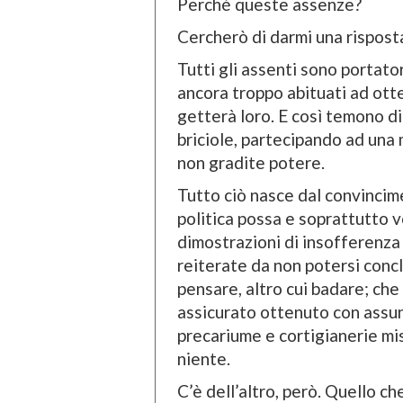
Perché queste assenze?
Cercherò di darmi una rispost
Tutti gli assenti sono portato
ancora troppo abituati ad otten
getterà loro. E così temono di
briciole, partecipando ad una 
non gradite potere.
Tutto ciò nasce dal convinci
politica possa e soprattutto v
dimostrazioni di insofferenza
reiterate da non potersi concl
pensare, altro cui badare; ch
assicurato ottenuto con assunz
precariume e cortigianerie mis
niente.
C’è dell’altro, però. Quello c