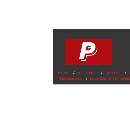
HOME
SUL TITANIC
J’ACCUSE
TERZA PAGINA
LA CITAZIONE DEL GIOR