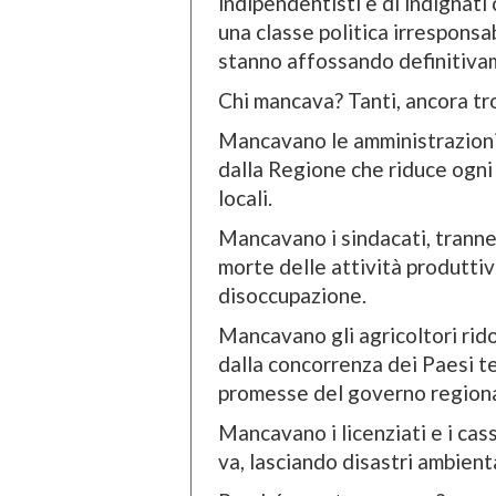
indipendentisti e di indignati
una classe politica irrespons
stanno affossando definitivame
Chi mancava? Tanti, ancora tr
Mancavano le amministrazioni
dalla Regione che riduce ogni a
locali.
Mancavano i sindacati, tranne
morte delle attività produttiv
disoccupazione.
Mancavano gli agricoltori rido
dalla concorrenza dei Paesi te
promesse del governo regiona
Mancavano i licenziati e i cas
va, lasciando disastri ambienta