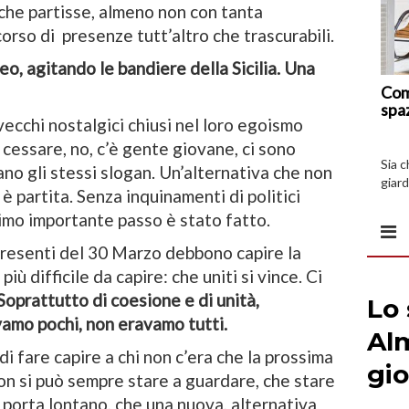
 che partisse, almeno non con tanta
rso di presenze tutt’altro che trascurabili.
eo, agitando le bandiere della Sicilia. Una
Com
spa
 vecchi nostalgici chiusi nel loro egoismo
à cessare, no, c’è gente giovane, ci sono
Sia 
no gli stessi slogan. Un’alternativa che non
giard
è partita. Senza inquinamenti di politici
spazi
primo importante passo è stato fatto.
 presenti del 30 Marzo debbono capire la
iù difficile da capire: che uniti si vince. Ci
Soprattutto di coesione e di unità,
amo pochi, non eravamo tutti.
 di fare capire a chi non c’era che la prossima
non si può sempre stare a guardare, che stare
n porta lontano, che una nuova, alternativa