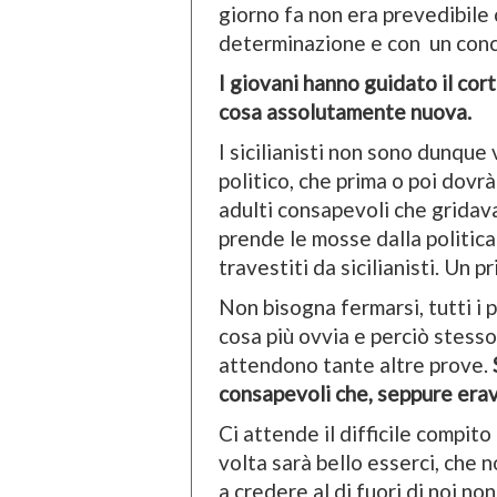
giorno fa non era prevedibile
determinazione e con un conco
I giovani hanno guidato il cort
cosa assolutamente nuova.
I sicilianisti non sono dunque
politico, che prima o poi dovr
adulti consapevoli che gridava
prende le mosse dalla politica 
travestiti da sicilianisti. Un 
Non bisogna fermarsi, tutti i
cosa più ovvia e perciò stesso p
attendono tante altre prove.
consapevoli che, seppure erav
Ci attende il difficile compito
volta sarà bello esserci, che 
a credere al di fuori di noi no