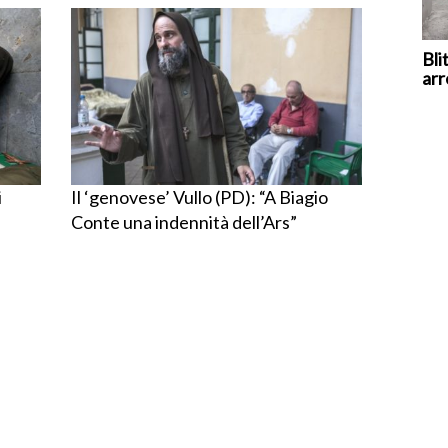
Bli
arr
i
Il ‘genovese’ Vullo (PD): “A Biagio
Conte una indennità dell’Ars”