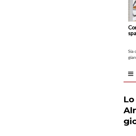
Com
spa
Sia 
giar
all’