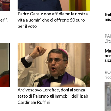
Padre Garau: non affidiamo la nostra
Ita
mis
ri”.
vita a uomini che ci offrono 50 euro
per il voto
PAR
L’I
sta
Mar
nuo
nos
sic
ROM
ric
di 
emi
Arcivescovo Lorefice, doni ai senza
tetto di Palermo gli immobili dell’Ipab
Cardinale Ruffini