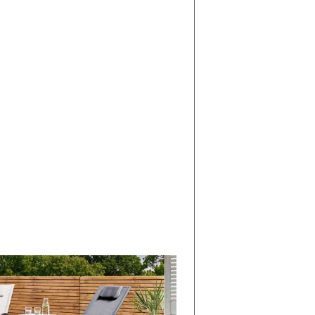
di
I
Nuovi