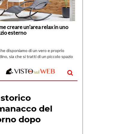
Vespri
e creare un’area relax in uno
zio esterno
che disponiamo di un vero e proprio
dino, sia che si tratti di un piccolo spazio
aperto, l’idea è […]