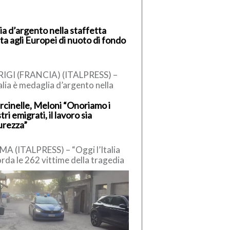
lia d’argento nella staffetta
ta agli Europei di nuoto di fondo
IGI (FRANCIA) (ITALPRESS) –
talia è medaglia d’argento nella
ffetta mista degli Europei di
cinelle, Meloni “Onoriamo i
to in acque libere, andata in […]
tri emigrati, il lavoro sia
urezza”
A (ITALPRESS) – “Oggi l’Italia
orda le 262 vittime della tragedia
Marcinelle. 136 gli italiani,
grati in Belgio in […]