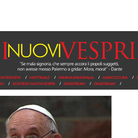
L’INTERVISTA
MATTINALE
MINIMA IMMORALIA
AGRICOLTURA
NO
SOSTIENI I NUOVI VESPRI
DIGISTREAM
DIGISTREAM