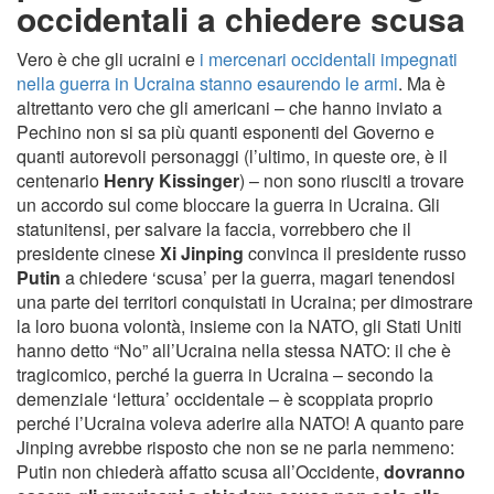
occidentali a chiedere scusa
Vero è che gli ucraini e
i mercenari occidentali impegnati
nella guerra in Ucraina stanno esaurendo le armi
. Ma è
altrettanto vero che gli americani – che hanno inviato a
Pechino non si sa più quanti esponenti del Governo e
quanti autorevoli personaggi (l’ultimo, in queste ore, è il
centenario
Henry Kissinger
) – non sono riusciti a trovare
un accordo sul come bloccare la guerra in Ucraina. Gli
statunitensi, per salvare la faccia, vorrebbero che il
presidente cinese
Xi Jinping
convinca il presidente russo
Putin
a chiedere ‘scusa’ per la guerra, magari tenendosi
una parte dei territori conquistati in Ucraina; per dimostrare
la loro buona volontà, insieme con la NATO, gli Stati Uniti
hanno detto “No” all’Ucraina nella stessa NATO: il che è
tragicomico, perché la guerra in Ucraina – secondo la
demenziale ‘lettura’ occidentale – è scoppiata proprio
perché l’Ucraina voleva aderire alla NATO! A quanto pare
Jinping avrebbe risposto che non se ne parla nemmeno:
Putin non chiederà affatto scusa all’Occidente,
dovranno