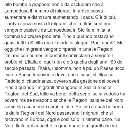
alle bombe a grappolo non è da escludere che a
Lampedusa il numero di migranti in arrivo possa
aumentare a dismisura aumentando il caos. C’è di più.
L’arrivo senza sosta di migranti che, a ritmo continuo,
vengono trasferiti da Lampedusa in Sicilia e in Italia
comincia a creare problemi. Fino a quando restavano
quasi tutti in Sicilia era di moda lo slogan “Porti aperti”. Ma
oggi che i migranti vengono ripartiti in tutte le Regioni
italiane con numeri importanti cominciano a sorgere i
problemi. L’Italia di oggi non è più quella degli anni ’80 del
secolo passato: l’Italia, insomma, non è più un Paese ricco
ma un Paese impoverito dove, non a caso, si litiga sul
Reddito di cittadinanza, ovvero sulla gestione dei poveri.
Fino a quando i migranti rimangono in Sicilia e nelle
Regioni del Sud, tutto va bene: della serie, se la vedono tra
poveri; ma se invadono anche le Regioni italiane del Nord
come sta accadendo cambia tutto. Se fino a qualche anno
fa dalle Regioni del Nord passavano i migranti che si
recavano in Europa, oggi è così solo in minima parte. Nel
Nord Italia arriva anche in gran numero migranti che va