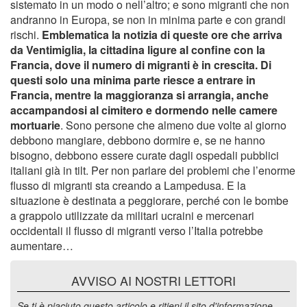
sistemato in un modo o nell’altro; e sono migranti che non
andranno in Europa, se non in minima parte e con grandi
rischi.
Emblematica la notizia di queste ore che arriva
da Ventimiglia, la cittadina ligure al confine con la
Francia, dove il numero di migranti è in crescita. Di
questi solo una minima parte riesce a entrare in
Francia, mentre la maggioranza si arrangia, anche
accampandosi al cimitero e dormendo nelle camere
mortuarie
. Sono persone che almeno due volte al giorno
debbono mangiare, debbono dormire e, se ne hanno
bisogno, debbono essere curate dagli ospedali pubblici
italiani già in tilt. Per non parlare dei problemi che l’enorme
flusso di migranti sta creando a Lampedusa. E la
situazione è destinata a peggiorare, perché con le bombe
a grappolo utilizzate da militari ucraini e mercenari
occidentali il flusso di migranti verso l’Italia potrebbe
aumentare…
AVVISO AI NOSTRI LETTORI
Se ti è piaciuto questo articolo e ritieni il sito d'informazione