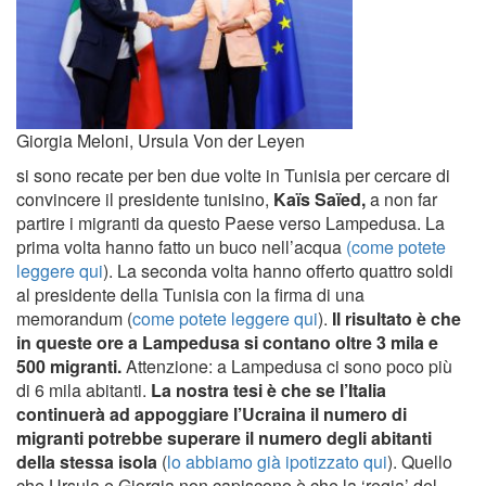
Giorgia Meloni, Ursula Von der Leyen
si sono recate per ben due volte in Tunisia per cercare di
convincere il presidente tunisino,
Kaïs Saïed,
a non far
partire i migranti da questo Paese verso Lampedusa. La
prima volta hanno fatto un buco nell’acqua
(come potete
leggere qui
). La seconda volta hanno offerto quattro soldi
al presidente della Tunisia con la firma di una
memorandum (
come potete leggere qui
).
Il risultato è che
in queste ore a Lampedusa si contano oltre 3 mila e
500 migranti.
Attenzione: a Lampedusa ci sono poco più
di 6 mila abitanti.
La nostra tesi è che se l’Italia
continuerà ad appoggiare l’Ucraina il numero di
migranti potrebbe superare il numero degli abitanti
della stessa isola
(
lo abbiamo già ipotizzato qui
). Quello
che Ursula e Giorgia non capiscono è che la ‘regia’ del