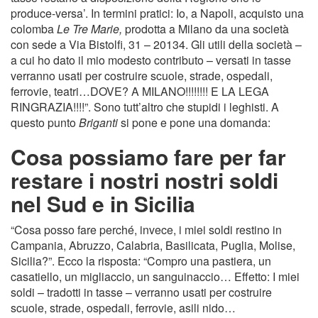
produce-versa’. In termini pratici: Io, a Napoli, acquisto una
colomba
Le Tre Marie,
prodotta a Milano da una società
con sede a Via Bistolfi, 31 – 20134. Gli utili della società –
a cui ho dato il mio modesto contributo – versati in tasse
verranno usati per costruire scuole, strade, ospedali,
ferrovie, teatri…DOVE? A MILANO!!!!!!!! E LA LEGA
RINGRAZIA!!!!”. Sono tutt’altro che stupidi i leghisti. A
questo punto
Briganti
si pone e pone una domanda:
Cosa possiamo fare per far
restare i nostri nostri soldi
nel Sud e in Sicilia
“Cosa posso fare perché, invece, i miei soldi restino in
Campania, Abruzzo, Calabria, Basilicata, Puglia, Molise,
Sicilia?”. Ecco la risposta: “Compro una pastiera, un
casatiello, un migliaccio, un sanguinaccio… Effetto: I miei
soldi – tradotti in tasse – verranno usati per costruire
scuole, strade, ospedali, ferrovie, asili nido…