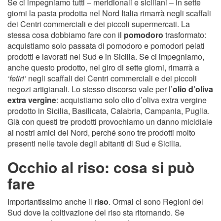
Se ci impegniamo tutti – meridionali e siciliani – in sette
giorni la pasta prodotta nel Nord Italia rimarrà negli scaffali
dei Centri commerciali e dei piccoli supermercati. La
stessa cosa dobbiamo fare con il
pomodoro
trasformato:
acquistiamo solo passata di pomodoro e pomodori pelati
prodotti e lavorati nel Sud e in Sicilia. Se ci impegniamo,
anche questo prodotto, nel giro di sette giorni, rimarrà a
‘fetiri’
negli scaffali dei Centri commerciali e dei piccoli
negozi artigianali. Lo stesso discorso vale per l’
olio d’oliva
extra vergine
: acquistiamo solo olio d’oliva extra vergine
prodotto in Sicilia, Basilicata, Calabria, Campania, Puglia.
Già con questi tre prodotti provochiamo un danno micidiale
ai nostri amici del Nord, perché sono tre prodotti molto
presenti nelle tavole degli abitanti di Sud e Sicilia.
Occhio al riso: cosa si può
fare
Importantissimo anche il
riso
. Ormai ci sono Regioni del
Sud dove la coltivazione del riso sta ritornando. Se