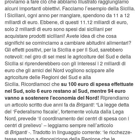
proviamo a fare ciò che abbiamo illustrato raggiungiamo
alcuni importanti obiettivi. Facciamo l’esempio della Sicilia.
I Siciliani, ogni anno per mangiare, spendono da 11 a 12
miliardi di euro. Ebbene, di questi 11.12 miliardi di euro,
solo 2 miliardi di euro sono spesi dai siciliani per
acquistare prodotti siciliani! Avete idea di che cosa
significhi se cominciamo a cambiare abitudini alimentari?
Gli effetti positivi, per la Sicilia e per il Sud, sarebbero
notevoli: nel giro di sei mesi le agricolture del Sud e della
Sicilia si riprenderebbero con gli interessi i 2 miliardi di
euro che gli amici del Nord vogliono scippare alle
agricolture delle Regioni del Sud e alla
Sicilia. Ricordiamoci che
su 100 euro di spesa effettuate
nel Sud, solo 6 euro restano al Sud, mentre 94 euro
vanno a sostenere l’economia del Nord!
Riprendiamo
un articolo scritto due anni fa da
Briganti
:
“La legge detta
del ‘Federalismo fiscale’, fortemente voluta dalla Lega
Nord, prevede ‘il coordinamento dei centri di spesa con i
centri di prelievo’ – leggiamo sempre nell’articolo
di
Briganti
-. Tradotto in linguaggio corrente: ‘le ricchezze-
tasse restano a disposizione della Regione che le