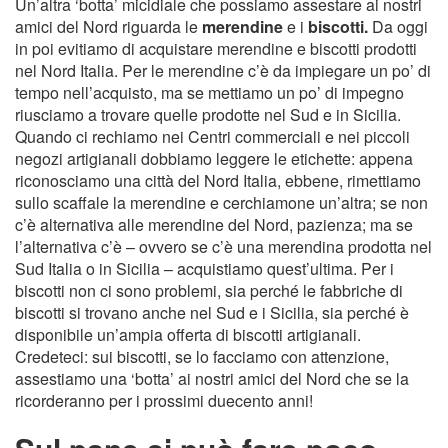
Un’altra ‘botta’ micidiale che possiamo assestare ai nostri
amici del Nord riguarda le
merendine
e i
biscotti.
Da oggi
in poi evitiamo di acquistare merendine e biscotti prodotti
nel Nord Italia. Per le merendine c’è da impiegare un po’ di
tempo nell’acquisto, ma se mettiamo un po’ di impegno
riusciamo a trovare quelle prodotte nel Sud e in Sicilia.
Quando ci rechiamo nei Centri commerciali e nei piccoli
negozi artigianali dobbiamo leggere le etichette: appena
riconosciamo una città del Nord Italia, ebbene, rimettiamo
sullo scaffale la merendine e cerchiamone un’altra; se non
c’è alternativa alle merendine del Nord, pazienza; ma se
l’alternativa c’è – ovvero se c’è una merendina prodotta nel
Sud Italia o in Sicilia – acquistiamo quest’ultima. Per i
biscotti non ci sono problemi, sia perché le fabbriche di
biscotti si trovano anche nel Sud e i Sicilia, sia perché è
disponibile un’ampia offerta di biscotti artigianali.
Credeteci: sui biscotti, se lo facciamo con attenzione,
assestiamo una ‘botta’ ai nostri amici del Nord che se la
ricorderanno per i prossimi duecento anni!