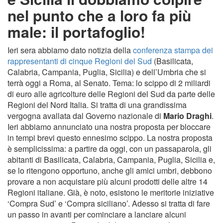
nel punto che a loro fa più
male: il portafoglio!
Ieri sera abbiamo dato notizia della
conferenza stampa dei
rappresentanti di cinque Regioni del Sud
(Basilicata,
Calabria, Campania, Puglia, Sicilia) e dell’Umbria che si
terrà oggi a Roma, al Senato. Tema: lo scippo di 2 miliardi
di euro alle agricolture delle Regioni del Sud da parte delle
Regioni del Nord Italia. Si tratta di una grandissima
vergogna avallata dal Governo nazionale di
Mario Draghi
.
Ieri abbiamo annunciato una nostra proposta per bloccare
in tempi brevi questo ennesimo scippo. La nostra proposta
è semplicissima: a partire da oggi, con un passaparola, gli
abitanti di Basilicata, Calabria, Campania, Puglia, Sicilia e,
se lo ritengono opportuno, anche gli amici umbri, debbono
provare a non acquistare più alcuni prodotti delle altre 14
Regioni italiane. Già, è noto, esistono le meritorie iniziative
‘Compra Sud’ e ‘Compra siciliano’. Adesso si tratta di fare
un passo in avanti per cominciare a lanciare alcuni