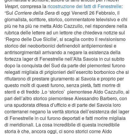
Vespri,
compresa la
ricostruzione dei fatti di Fenestrelle
:
“Sul
Corriere della Sera
di oggi Venerdì 26 Febbraio, il
giornalista, scrittore, storico, commentatore televisivo e chi
più ne ha più ne metta Aldo Cazzullo, nel rispondere nella
rubrica delle lettere ad un lettore che chiedeva notizie sul
‘Regno delle Due Sicilie’, si scaglia contro il revisionismo
storico dei neoborbonici definendoli antipiemontesi e
antirisorgimentali arrivando a negare la esistenza della
fortezza lager di Fenestrelle nell’Alta Savoia in cui subito
dopo la conquista del Sud da parte dei piemontesi furono
relegati migliaia di prigionieri dell’esercito borbonico che si
rifiutarono di prestare giuramento ai Savoia e proprio per
questo molti di questi furono, senza pietà, fatti morire di
stenti e di freddo .Lo ‘storico’ piemontese Aldo Cazzullo, al
pari dell’altro storico piemontese Alessandro Barbero, con
una spudorata difesa d’ufficio e di parte dei Savoia loro
conterranei negano la verità storica dell’esistenza del lager
di Fenestrelle in cui furono deportati e fatti morire migliaia
di meridionali. La cosa incredibile di questa incredibile
storia è che, ancora oggi, ci sono storici come Aldo