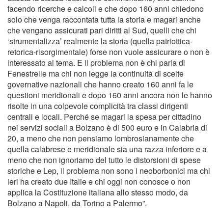
facendo ricerche e calcoli e che dopo 160 anni chiedono
solo che venga raccontata tutta la storia e magari anche
che vengano assicurati pari diritti al Sud, quelli che chi
‘strumentalizza’ realmente la storia (quella patriottica-
retorica-risorgimentale) forse non vuole assicurare o non è
interessato al tema. E il problema non è chi parla di
Fenestrelle ma chi non legge la continuità di scelte
governative nazionali che hanno creato 160 anni fa le
questioni meridionali e dopo 160 anni ancora non le hanno
risolte in una colpevole complicità tra classi dirigenti
centrali e locali. Perché se magari la spesa per cittadino
nei servizi sociali a Bolzano è di 500 euro e in Calabria di
20, a meno che non pensiamo lombrosianamente che
quella calabrese e meridionale sia una razza inferiore e a
meno che non ignoriamo del tutto le distorsioni di spese
storiche e Lep, il problema non sono i neoborbonici ma chi
ieri ha creato due Italie e chi oggi non conosce o non
applica la Costituzione italiana allo stesso modo, da
Bolzano a Napoli, da Torino a Palermo”.