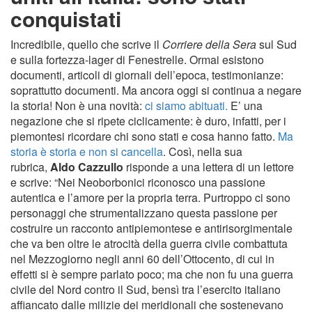
conquistati
Incredibile, quello che scrive il
Corriere della Sera
sul Sud
e sulla fortezza-lager di Fenestrelle. Ormai esistono
documenti, articoli di giornali dell’epoca, testimonianze:
soprattutto documenti. Ma ancora oggi si continua a negare
la storia! Non è una novità:
ci siamo abituati.
E’ una
negazione che si ripete ciclicamente: è duro, infatti, per i
piemontesi ricordare chi sono stati e cosa hanno fatto.
Ma
storia è storia e non si cancella
. Così, nella sua
rubrica,
Aldo Cazzullo
risponde a una lettera di un lettore
e scrive: “Nei Neoborbonici riconosco una passione
autentica e l’amore per la propria terra. Purtroppo ci sono
personaggi che strumentalizzano questa passione per
costruire un racconto antipiemontese e antirisorgimentale
che va ben oltre le atrocità della guerra civile combattuta
nel Mezzogiorno negli anni 60 dell’Ottocento, di cui in
effetti si è sempre parlato poco; ma che non fu una guerra
civile del Nord contro il Sud, bensì tra l’esercito italiano
affiancato dalle milizie dei meridionali che sostenevano