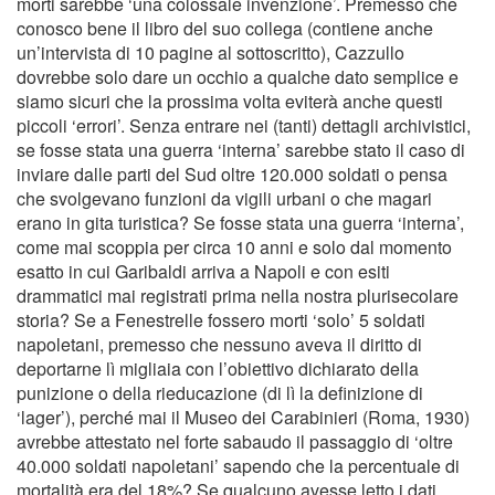
morti sarebbe ‘una colossale invenzione’. Premesso che
conosco bene il libro del suo collega (contiene anche
un’intervista di 10 pagine al sottoscritto), Cazzullo
dovrebbe solo dare un occhio a qualche dato semplice e
siamo sicuri che la prossima volta eviterà anche questi
piccoli ‘errori’. Senza entrare nei (tanti) dettagli archivistici,
se fosse stata una guerra ‘interna’ sarebbe stato il caso di
inviare dalle parti del Sud oltre 120.000 soldati o pensa
che svolgevano funzioni da vigili urbani o che magari
erano in gita turistica? Se fosse stata una guerra ‘interna’,
come mai scoppia per circa 10 anni e solo dal momento
esatto in cui Garibaldi arriva a Napoli e con esiti
drammatici mai registrati prima nella nostra plurisecolare
storia? Se a Fenestrelle fossero morti ‘solo’ 5 soldati
napoletani, premesso che nessuno aveva il diritto di
deportarne lì migliaia con l’obiettivo dichiarato della
punizione o della rieducazione (di lì la definizione di
‘lager’), perché mai il Museo dei Carabinieri (Roma, 1930)
avrebbe attestato nel forte sabaudo il passaggio di ‘oltre
40.000 soldati napoletani’ sapendo che la percentuale di
mortalità era del 18%? Se qualcuno avesse letto i dati