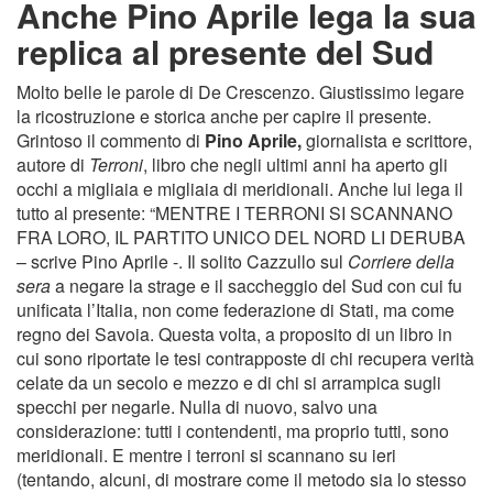
Anche Pino Aprile lega la sua
replica al presente del Sud
Molto belle le parole di De Crescenzo. Giustissimo legare
la ricostruzione e storica anche per capire il presente.
Grintoso il commento di
Pino Aprile,
giornalista e scrittore,
autore di
Terroni
, libro che negli ultimi anni ha aperto gli
occhi a migliaia e migliaia di meridionali. Anche lui lega il
tutto al presente: “MENTRE I TERRONI SI SCANNANO
FRA LORO, IL PARTITO UNICO DEL NORD LI DERUBA
– scrive Pino Aprile -. Il solito Cazzullo sul
Corriere della
sera
a negare la strage e il saccheggio del Sud con cui fu
unificata l’Italia, non come federazione di Stati, ma come
regno dei Savoia. Questa volta, a proposito di un libro in
cui sono riportate le tesi contrapposte di chi recupera verità
celate da un secolo e mezzo e di chi si arrampica sugli
specchi per negarle. Nulla di nuovo, salvo una
considerazione: tutti i contendenti, ma proprio tutti, sono
meridionali. E mentre i terroni si scannano su ieri
(tentando, alcuni, di mostrare come il metodo sia lo stesso