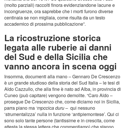
(molto parziali) raccolti finora evidenziandone lacune e
incongruenze, ora saprebbe che i morti furono diverse
centinaia se non migliaia, come risulta da un testo
accademico di prossima pubblicazione”.
La ricostruzione storica
legata alle ruberie ai danni
del Sud e della Sicilia che
vanno ancora in scena oggi
Insomma, documenti alla mano – Gennaro De Crescenzo
è un grande studioso della storia del Sud Italia – le tesi di
Aldo Cazzullo, che alla fine è nato ad Alba, in provincia di
Cuneo (può capitare) vengono demolite. “Caro Aldo –
prosegue De Crescenzo che, come diciamo noi in Sicilia,
parra piano ma
‘mpccica duru
– qui nessuno
‘strumentalizza’ nulla in funzione ‘antipiemontese’. Qui ci
sono solo tante persone (tantissime e in crescita, come
attesta la stessa lettera che commentiamo) che stanno