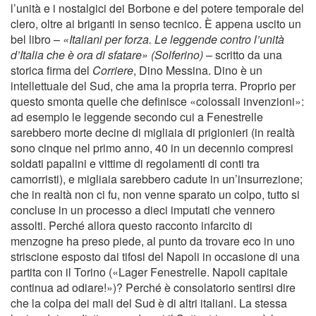
l’unità e i nostalgici dei Borbone e del potere temporale del
clero, oltre ai briganti in senso tecnico. È appena uscito un
bel libro –
«Italiani per forza. Le leggende contro l’unità
d’Italia che è ora di sfatare» (Solferino)
– scritto da una
storica firma del
Corriere
, Dino Messina. Dino è un
intellettuale del Sud, che ama la propria terra. Proprio per
questo smonta quelle che definisce «colossali invenzioni»:
ad esempio le leggende secondo cui a Fenestrelle
sarebbero morte decine di migliaia di prigionieri (in realtà
sono cinque nel primo anno, 40 in un decennio compresi
soldati papalini e vittime di regolamenti di conti tra
camorristi), e migliaia sarebbero cadute in un’insurrezione;
che in realtà non ci fu, non venne sparato un colpo, tutto si
concluse in un processo a dieci imputati che vennero
assolti. Perché allora questo racconto infarcito di
menzogne ha preso piede, al punto da trovare eco in uno
striscione esposto dai tifosi del Napoli in occasione di una
partita con il Torino («Lager Fenestrelle. Napoli capitale
continua ad odiare!»)? Perché è consolatorio sentirsi dire
che la colpa dei mali del Sud è di altri italiani. La stessa