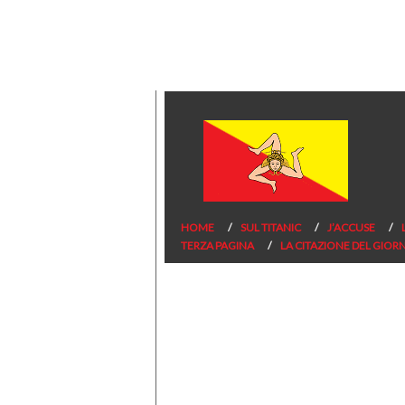
HOME
SUL TITANIC
J’ACCUSE
TERZA PAGINA
LA CITAZIONE DEL GIOR