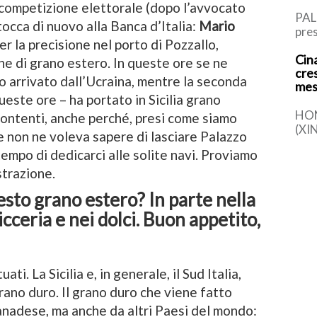
competizione elettorale (dopo l’avvocato
PAL
occa di nuovo alla Banca d’Italia:
Mario
pres
, per la precisione nel porto di Pozzallo,
Rus
Cina
l’It
iche di grano estero. In queste ore se ne
cre
di P
o arrivato dall’Ucraina, mentre la seconda
mes
ueste ore – ha portato in Sicilia grano
HO
contenti, anche perché, presi come siamo
(XI
che non ne voleva sapere di lasciare Palazzo
la s
tempo di dedicarci alle solite navi. Proviamo
comp
det
strazione.
esto grano estero? In parte nella
ticceria e nei dolci. Buon appetito,
ti. La Sicilia e, in generale, il Sud Italia,
ano duro. Il grano duro che viene fatto
canadese, ma anche da altri Paesi del mondo: