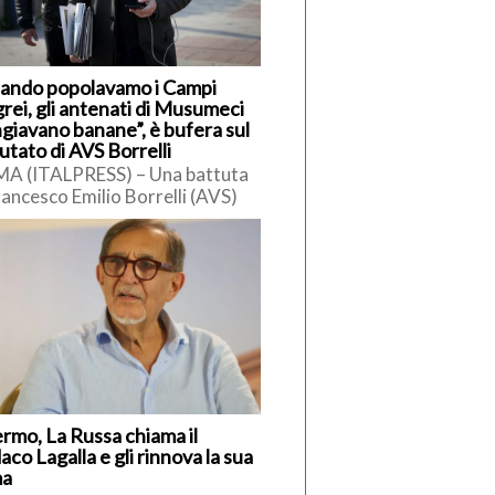
ando popolavamo i Campi
rei, gli antenati di Musumeci
giavano banane”, è bufera sul
utato di AVS Borrelli
A (ITALPRESS) – Una battuta
rancesco Emilio Borrelli (AVS)
siciliani ha innescato polemiche.
ervistato da Radio Cusano,
elli […]
ermo, La Russa chiama il
aco Lagalla e gli rinnova la sua
ma