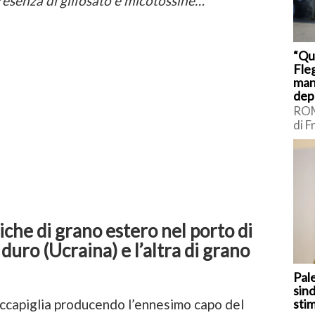
resenza di glifosato e micotossine…
“Qu
Fleg
man
dep
ROM
di F
sui 
Int
Borr
iche di grano estero nel porto di
duro (Ucraina) e l’altra di grano
Pal
sind
 accapiglia producendo l’ennesimo capo del
sti