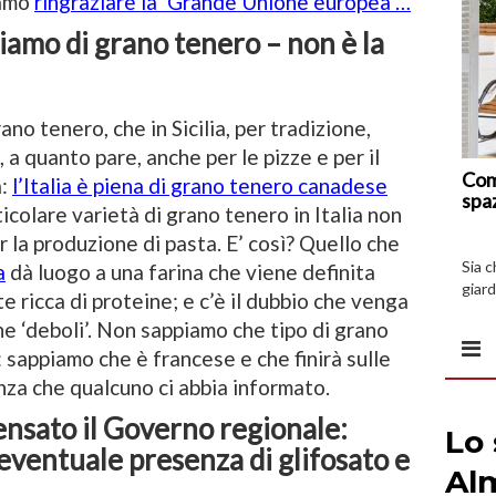
iamo
ringraziare la ‘Grande Unione europea’…
iamo di grano tenero – non è la
ano tenero, che in Sicilia, per tradizione,
, a quanto pare, anche per le pizze e per il
Com
a:
l’Italia è piena di grano tenero canadese
spa
ticolare varietà di grano tenero in Italia non
 la produzione di pasta. E’ così? Quello che
Sia 
a
dà luogo a una farina che viene definita
giard
e ricca di proteine; e c’è il dubbio che venga
spazi
rine ‘deboli’. Non sappiamo che tipo di grano
: sappiamo che è francese e che finirà sulle
za che qualcuno ci abbia informato.
pensato il Governo regionale:
 eventuale presenza di glifosato e