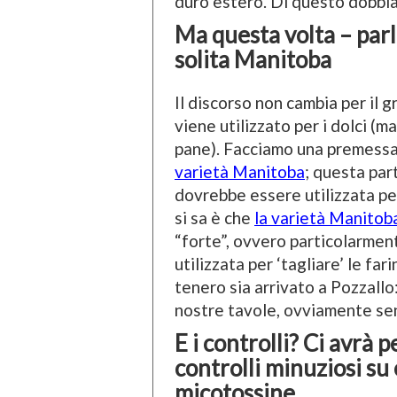
duro estero. Di questo dobb
Ma questa volta – parl
solita Manitoba
Il discorso non cambia per il gr
viene utilizzato per i dolci (ma
pane). Facciamo una premess
varietà Manitoba
; questa par
dovrebbe essere utilizzata per
si sa è che
la varietà Manitob
“forte”, ovvero particolarment
utilizzata per ‘tagliare’ le fa
tenero sia arrivato a Pozzallo
nostre tavole, ovviamente sen
E i controlli? Ci avrà 
controlli minuziosi su
micotossine…