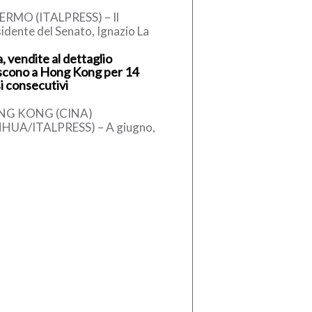
ERMO (ITALPRESS) – Il
idente del Senato, Ignazio La
sa, secondo quanto apprende
, vendite al dettaglio
alpress, ha telefonato al sindaco
scono a Hong Kong per 14
alermo, […]
i consecutivi
NG KONG (CINA)
NHUA/ITALPRESS) – A giugno,
tima provvisoria del valore
lessivo delle vendite al
taglio di Hong Kong […]