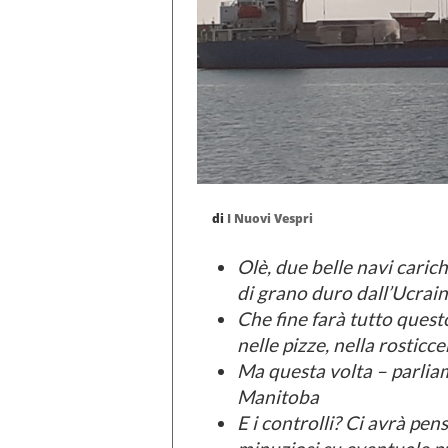
di
I Nuovi Vespri
Olè, due belle navi caric
di grano duro dall’Ucraina
Che fine farà tutto questo
nelle pizze, nella rosticce
Ma questa volta – parliam
Manitoba
E i controlli? Ci avrà pen