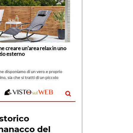
di
I
Nuovi
Vespri
e creare un’area relax in uno
zio esterno
che disponiamo di un vero e proprio
ino, sia che si tratti di un piccolo
o all’aperto, l’idea è […]