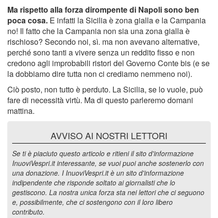
Ma rispetto alla forza dirompente di Napoli sono ben
poca cosa.
E infatti la Sicilia è zona gialla e la Campania
no! Il fatto che la Campania non sia una zona gialla è
rischioso? Secondo noi, sì. ma non avevano alternative,
perché sono tanti a vivere senza un reddito fisso e non
credono agli improbabili ristori del Governo Conte bis (e se
la dobbiamo dire tutta non ci crediamo nemmeno noi).
Ciò posto, non tutto è perduto. La Sicilia, se lo vuole, può
fare di necessità virtù. Ma di questo parleremo domani
mattina.
AVVISO AI NOSTRI LETTORI
Se ti è piaciuto questo articolo e ritieni il sito d'informazione
InuoviVespri.it interessante, se vuoi puoi anche sostenerlo con
una donazione. I InuoviVespri.it è un sito d'informazione
indipendente che risponde soltato ai giornalisti che lo
gestiscono. La nostra unica forza sta nei lettori che ci seguono
e, possibilmente, che ci sostengono con il loro libero
contributo.