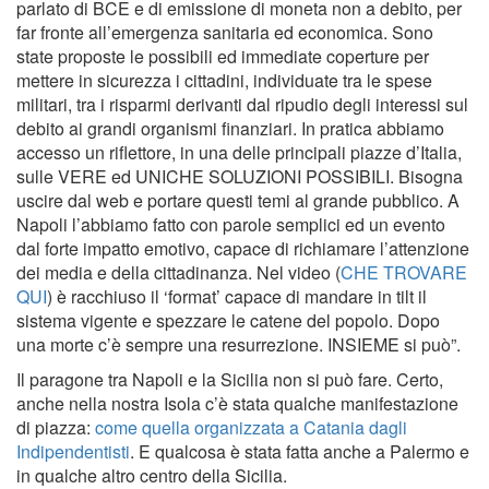
parlato di BCE e di emissione di moneta non a debito, per
far fronte all’emergenza sanitaria ed economica. Sono
state proposte le possibili ed immediate coperture per
mettere in sicurezza i cittadini, individuate tra le spese
militari, tra i risparmi derivanti dal ripudio degli interessi sul
debito ai grandi organismi finanziari. In pratica abbiamo
accesso un riflettore, in una delle principali piazze d’Italia,
sulle VERE ed UNICHE SOLUZIONI POSSIBILI. Bisogna
uscire dal web e portare questi temi al grande pubblico. A
Napoli l’abbiamo fatto con parole semplici ed un evento
dal forte impatto emotivo, capace di richiamare l’attenzione
dei media e della cittadinanza. Nel video (
CHE TROVARE
QUI
) è racchiuso il ‘format’ capace di mandare in tilt il
sistema vigente e spezzare le catene del popolo. Dopo
una morte c’è sempre una resurrezione. INSIEME si può”.
Il paragone tra Napoli e la Sicilia non si può fare. Certo,
anche nella nostra Isola c’è stata qualche manifestazione
di piazza:
come quella organizzata a Catania dagli
Indipendentisti
. E qualcosa è stata fatta anche a Palermo e
in qualche altro centro della Sicilia.