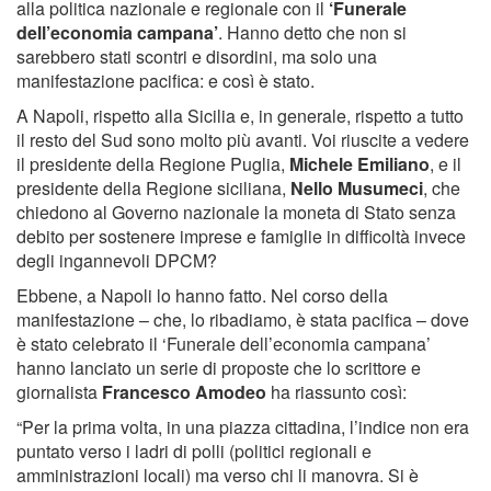
alla politica nazionale e regionale con il
‘Funerale
dell’economia campana’
. Hanno detto che non si
sarebbero stati scontri e disordini, ma solo una
manifestazione pacifica: e così è stato.
A Napoli, rispetto alla Sicilia e, in generale, rispetto a tutto
il resto del Sud sono molto più avanti. Voi riuscite a vedere
il presidente della Regione Puglia,
Michele Emiliano
, e il
presidente della Regione siciliana,
Nello Musumeci
, che
chiedono al Governo nazionale la moneta di Stato senza
debito per sostenere imprese e famiglie in difficoltà invece
degli ingannevoli DPCM?
Ebbene, a Napoli lo hanno fatto. Nel corso della
manifestazione – che, lo ribadiamo, è stata pacifica – dove
è stato celebrato il ‘Funerale dell’economia campana’
hanno lanciato un serie di proposte che lo scrittore e
giornalista
Francesco Amodeo
ha riassunto così:
“Per la prima volta, in una piazza cittadina, l’indice non era
puntato verso i ladri di polli (politici regionali e
amministrazioni locali) ma verso chi li manovra. Si è