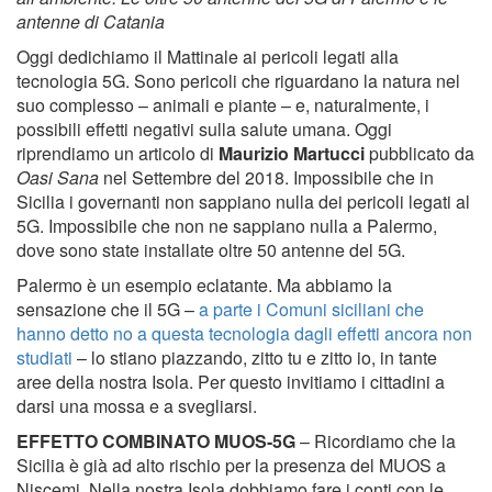
antenne di Catania
Oggi dedichiamo il Mattinale ai pericoli legati alla
tecnologia 5G. Sono pericoli che riguardano la natura nel
suo complesso – animali e piante – e, naturalmente, i
possibili effetti negativi sulla salute umana. Oggi
riprendiamo un articolo di
Maurizio Martucci
pubblicato da
Oasi Sana
nel Settembre del 2018. Impossibile che in
Sicilia i governanti non sappiano nulla dei pericoli legati al
5G. Impossibile che non ne sappiano nulla a Palermo,
dove sono state installate oltre 50 antenne del 5G.
Palermo è un esempio eclatante. Ma abbiamo la
sensazione che il 5G –
a parte i Comuni siciliani che
hanno detto no a questa tecnologia dagli effetti ancora non
studiati
– lo stiano piazzando, zitto tu e zitto io, in tante
aree della nostra Isola. Per questo invitiamo i cittadini a
darsi una mossa e a svegliarsi.
EFFETTO COMBINATO MUOS-5G
– Ricordiamo che la
Sicilia è già ad alto rischio per la presenza del MUOS a
Niscemi. Nella nostra Isola dobbiamo fare i conti con le