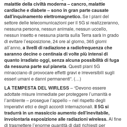
malattie della civiltà moderna – cancro, malattie
cardiache e diabete – sono in gran parte causate
dall’inquinamento elettromagnetico.
Se i piani del
settore delle telecomunicazioni per il 5G si realizzeranno,
nessuna persona, nessun animale, nessun uccello,
nessun insetto e nessuna pianta sulla Terra sarà in grado
di evitare l’esposizione, 24 ore al giorno, 365 giorni
all’anno,
a livelli di radiazione a radiofrequenza che
saranno decine o centinaia di volte più intensi di
quanto irradiato oggi, senza alcuna possibilità di fuga
da nessuna parte sul pianeta
. Questi piani 5G
minacciano di provocare effetti gravi e irreversibili sugli
esseri umani e danni permanenti”. (…)
LA TEMPESTA DEL WIRLESS
– “Devono essere
adottate misure immediate per proteggere l’umanità e
l’ambiente – prosegue l’appello – nel rispetto degli
imperativi etici e degli accordi internazionali.
Il 5G si
tradurrà in un massiccio aumento dell’inevitabile,
involontaria esposizione alle radiazioni wireless.
Al fine
di trasmettere l’enorme quantità di dati richiesti per