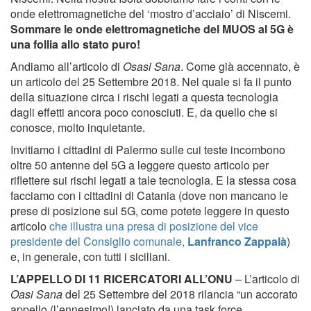
onde elettromagnetiche del ‘mostro d’acciaio’ di Niscemi.
Sommare le onde elettromagnetiche del MUOS al 5G è
una follia allo stato puro!
Andiamo all’articolo di
Osasi Sana
. Come già accennato, è
un articolo del 25 Settembre 2018. Nel quale si fa il punto
della situazione circa i rischi legati a questa tecnologia
dagli effetti ancora poco conosciuti. E, da quello che si
conosce, molto inquietante.
Invitiamo i cittadini di Palermo sulle cui teste incombono
oltre 50 antenne del 5G a leggere questo articolo per
riflettere sui rischi legati a tale tecnologia. E la stessa cosa
facciamo con i cittadini di Catania (dove non mancano le
prese di posizione sul 5G, come potete leggere in questo
articolo
che illustra una presa di posizione del vice
presidente del Consiglio comunale,
Lanfranco Zappalà
)
e, in generale, con tutti i siciliani.
L’APPELLO DI 11 RICERCATORI ALL’ONU
– L’articolo di
Oasi Sana
del 25 Settembre del 2018 rilancia “un accorato
appello (l’ennesimo!) lanciato da una task force