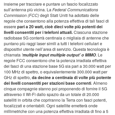
insieme per tracciare e puntare un fascio focalizzato
sull’antenna più vicina. La
Federal Communications
Commission (FCC)
degli Stati Uniti ha adottato delle
regole che consentono alla potenza effettiva di tali fasci di
essere
pari a 20 watt, cioè dieci volte più potenti dei
livelli consentiti per i telefoni attuali.
Ciascuna stazione
radiobase 5G conterrà centinaia o migliaia di antenne che
puntano più raggi laser simili a tutti i telefoni cellulari e
dispositivi utente nell’area di servizio. Questa tecnologia è
chiamata
‘multiple input multiple output’ o MIMO
. Le
regole FCC consentono che la potenza irradiata effettiva
dei fasci di una stazione base 5G sia pari a 30.000 watt per
100 MHz di spettro, o equivalentemente 300.000 watt per
GHz di spettro,
da decine a centinaia di volte più potente
dei livelli consentiti per stazioni base correnti
. Almeno
cinque compagnie stanno poi proponendo di fornire il 5G
attraverso il Wi-Fi dallo spazio da un totale di 20.000
satelliti in orbita che copriranno la Terra con fasci potenti,
focalizzati e orientabili. Ogni satellite emetterà onde
millimetriche con una potenza effettiva irradiata di fino a 5