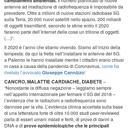
cambiamenti ambientali.
Il numero pianificato di nuove
antenne ad irradiazione di radiofrequenza è impossibile da
prevedere. Oltre a milioni di nuove stazioni radiobase 5G
sulla Terra, 20.000 nuovi satelliti nello spazio, 200 miliardi
di oggetti trasmittenti, secondo le stime entro il 2020
faranno parte dell’Internet delle cose un trilione di oggetti.
(…)”.
Il 2020 è l’anno che stiamo vivendo. Siamo all’inizio della
tempesta: da qui la fretta nell’installare le antenne del 5G:
a Palermo le hanno installate mentre i cittadini erano chiusi
in casa a causa della pandemia di Coronavirus,
come ha
rivelato l’avvocato
Giuseppe Cannizzo
!
CANCRO, MALATTIE CARDIACHE, DIABETE
–
“Nonostante la diffusa negazione – leggiamo sempre
nell’appello internazionale per fermare il 5G del 2018 –
l’evidenza che le radiazioni a radiofrequenza sono
dannose per la vita. L’evidenza clinica accertata sulla base
di una letteratura forte di oltre 10.000 studi peer-reviewed
parla di esseri umani malati e feriti, di prove di danni a
DNA e di
prove epidemiologiche che le principali