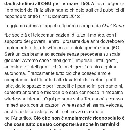
dagli studiosi all’ONU per fermare il 5G.
Attesa l’urgenza,
i promotori dell’iniziativa hanno chiesto agli enti pubblici di
rispondere entro il 1° Dicembre 2018″.
Leggiamo adesso l’appello riportato sempre da
Oasi Sana
:
“Le società di telecomunicazioni di tutto il mondo, con il
supporto dei governi, entro i prossimi due anni dovrebbero
implementare la rete wireless di quinta generazione (5G).
Sarà un cambiamento sociale senza precedenti su scala
globale. Avremo case ‘intelligenti’, imprese ‘intelligenti’,
autostrade ‘intelligenti’, città ‘intelligenti’ e auto a guida
autonoma. Praticamente tutto ciò che possediamo e
compriamo, dai frigoriferi alle lavatrici, dai cartoni per il
latte, dalle spazzole per i capelli e i pannolini per bambini,
conterrà antenne e microchip e sarà connesso in modalità
wireless a Internet. Ogni persona sulla Terra avrà accesso
immediato a comunicazioni wireless ad altissima velocità,
anche nelle foreste pluviali, nel mezzo oceano e
nell’Antartico.
Ciò che non è ampiamente riconosciuto è
che cosa tutto questo comporterà anche in termini di