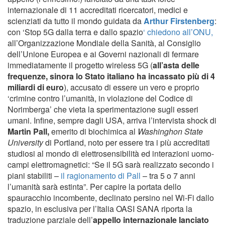
internazionale di 11 accreditati ricercatori, medici e
scienziati da tutto il mondo guidata da
Arthur Firstenberg
:
con ‘Stop 5G dalla terra e dallo spazio
‘ chiedono all’ONU,
all’Organizzazione Mondiale della Sanità, al Consiglio
dell’Unione Europea e ai Governi nazionali di fermare
immediatamente il progetto wireless 5G (
all’asta delle
frequenze, sinora lo Stato italiano ha incassato più di 4
miliardi di euro
), accusato di essere un vero e proprio
‘crimine contro l’umanità, in violazione del Codice di
Norimberga’ che vieta la sperimentazione sugli esseri
umani. Infine, sempre dagli USA, arriva l’intervista shock di
Martin Pall,
emerito di biochimica al
Washinghon State
University
di Portland, noto per essere tra i più accreditati
studiosi al mondo di elettrosensibilità ed interazioni uomo-
campi elettromagnetici: “Se il 5G sarà realizzato secondo i
piani stabiliti –
il ragionamento di Pall
– tra 5 o 7 anni
l’umanità sarà estinta”. Per capire la portata dello
spauracchio incombente, declinato persino nel Wi-Fi dallo
spazio, in esclusiva per l’Italia OASI SANA riporta la
traduzione parziale dell’
appello internazionale lanciato