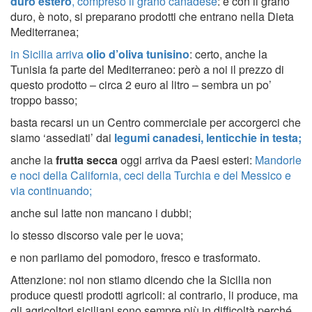
duro estero
, compreso il grano canadese
: e con il grano
duro, è noto, si preparano prodotti che entrano nella Dieta
Mediterranea;
in Sicilia arriva
olio d’oliva tunisino
: certo, anche la
Tunisia fa parte del Mediterraneo: però a noi il prezzo di
questo prodotto – circa 2 euro al litro – sembra un po’
troppo basso;
basta recarsi un un Centro commerciale per accorgerci che
siamo ‘assediati’ dai
legumi canadesi, lenticchie in testa;
anche la
frutta secca
oggi arriva da Paesi esteri:
Mandorle
e noci della California, ceci della Turchia e del Messico e
via continuando;
anche sul latte non mancano i dubbi;
lo stesso discorso vale per le uova;
e non parliamo del pomodoro, fresco e trasformato.
Attenzione: noi non stiamo dicendo che la Sicilia non
produce questi prodotti agricoli: al contrario, li produce, ma
gli agricoltori siciliani sono sempre più in difficoltà perché