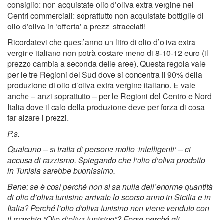
consiglio: non acquistate olio d’oliva extra vergine nei
Centri commerciali: soprattutto non acquistate bottiglie di
olio d’oliva in ‘offerta’ a prezzi stracciati!
Ricordatevi che quest’anno un litro di olio d’oliva extra
vergine italiano non potrà costare meno di 8-10-12 euro (il
prezzo cambia a seconda delle aree). Questa regola vale
per le tre Regioni del Sud dove si concentra il 90% della
produzione di olio d’oliva extra vergine italiano. E vale
anche – anzi soprattutto – per le Regioni del Centro e Nord
Italia dove il calo della produzione deve per forza di cosa
far alzare i prezzi.
P.s.
Qualcuno – si tratta di persone molto ‘intelligenti’ – ci
accusa di razzismo. Spiegando che l’olio d’oliva prodotto
in Tunisia sarebbe buonissimo.
Bene: se è così perché non si sa nulla dell’enorme quantità
di olio d’oliva tunisino arrivato lo scorso anno in Sicilia e in
Italia? Perché l’olio d’oliva tunisino non viene venduto con
il marchio “Olio d’oliva tunisino”? Forse perché gli