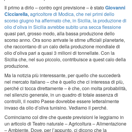
Il primo a dirlo – contro ogni previsione – è stato
Giovanni
Cicciarella,
agricoltore di Modica, che nei primi dello
scorso giugno ha affermato che, in Sicilia, la produzione di
olio d’oliva in Sicilia avrebbe subito una secca flessione
quasi pari, grosso modo, alla bassa produzione dello
scorso anno. Ora sono arrivate le stime ufficiali planetarie,
che raccontano di un calo della produzione mondiale di
olio d’oliva pari a quasi 3 milioni di tonnellate. Con la
Sicilia che, nel suo piccolo, contribuisce a quest calo della
produzione.
Ma la notizia più interessante, per quello che succederà
nel mercato italiano – che è quello che ci interessa di più,
perché ci tocca direttamente – è che, con molta probabilità,
nel silenzio generale, in un quadro di totale assenza di
controlli, il nostro Paese dovrebbe essere letteralmente
invaso da olio d’oliva tunisino. Vediamo il perché.
Cominciamo col dire che queste previsioni le leggiamo in
un articolo di Teatro naturale – Agricoltura – Alimentazione
– Ambiente. Dove, per l’appunto, ci dicono che la