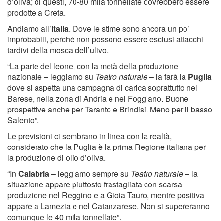
d’oliva; di questi, 70-80 mila tonnellate dovrebbero essere
prodotte a Creta.
Andiamo all’
Italia
. Dove le stime sono ancora un po’
improbabili, perché non possono essere esclusi attacchi
tardivi della mosca dell’ulivo.
“La parte del leone, con la metà della produzione
nazionale – leggiamo su
Teatro naturale
– la farà la
Puglia
dove si aspetta una campagna di carica soprattutto nel
Barese, nella zona di Andria e nel Foggiano. Buone
prospettive anche per Taranto e Brindisi. Meno per il basso
Salento”.
Le previsioni ci sembrano in linea con la realtà,
considerato che la Puglia è la prima Regione italiana per
la produzione di olio d’oliva.
“In
Calabria
– leggiamo sempre su
Teatro naturale
– la
situazione appare piuttosto frastagliata con scarsa
produzione nel Reggino e a Gioia Tauro, mentre positiva
appare a Lamezia e nel Catanzarese. Non si supereranno
comunque le 40 mila tonnellate”.