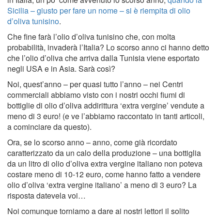
Sicilia – giusto per fare un nome – si è riempita di olio
d’oliva tunisino
.
Che fine farà l’olio d’oliva tunisino che, con molta
probabilità, invaderà l’Italia? Lo scorso anno ci hanno detto
che l’olio d’oliva che arriva dalla Tunisia viene esportato
negli USA e in Asia. Sarà così?
Noi, quest’anno – per quasi tutto l’anno – nei Centri
commerciali abbiamo visto con i nostri occhi fiumi di
bottiglie di olio d’oliva addirittura ‘extra vergine’ vendute a
meno di 3 euro! (e ve l’abbiamo raccontato in tanti articoli,
a cominciare da questo).
Ora, se lo scorso anno – anno, come già ricordato
caratterizzato da un calo della produzione – una bottiglia
da un litro di olio d’oliva extra vergine italiano non poteva
costare meno di 10-12 euro, come hanno fatto a vendere
olio d’oliva ‘extra vergine italiano’ a meno di 3 euro? La
risposta datevela voi…
Noi comunque torniamo a dare ai nostri lettori il solito