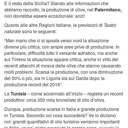
E il resto della Sicilia? Stando alle informazioni che
abbiamo raccolto, la produzione di olive, nel
Palermitano,
non dovrebbe essere eccezionale: anzi!
Quanto alle altre Regioni italiane, le previsioni di
Teatro
naturale
sono le seguenti:
“Man mano che ci si sposta verso nord la situazione
diviene più critica, con ampie aree prive di produzione. In
particolare, difficoltà tutto il versante adriatico, ma anche
sul Tirreno la situazione appare critica, anche in virtù dei
recenti attacchi di mosca delle olive che stanno causando
molti problemi. Scarsa la produzione, con una diminuzione
del 50% o più, sia in Liguria sia sul Garda dopo la
produzione record del 2018”.
La
Tunisia
– come accennato all’inizio – registra un record
produttivo: circa 350 mila tonnellate di olio d’oliva.
Dunque, produzione scarsa in Italia e grande produzione
in Tunisia. Secondo voi cosa succederà? Ve lo diciamo
noi: grandi quantitativi di olio tunisino verranno importanti
in Italia, un po’ come avvenuto lo scorso anno,
quando la