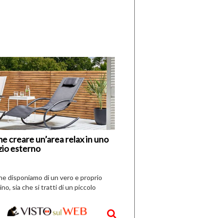
di
I
Nuovi
Vespri
e creare un’area relax in uno
zio esterno
che disponiamo di un vero e proprio
ino, sia che si tratti di un piccolo
o all’aperto, l’idea è […]