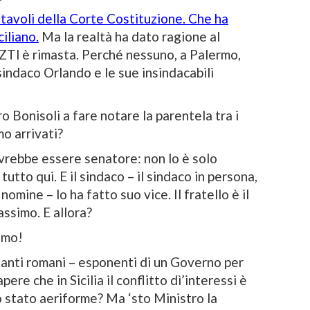
i tavoli della Corte Costituzione. Che ha
iliano.
Ma la realtà ha dato ragione al
 ZTl è rimasta. Perché nessuno, a Palermo,
sindaco Orlando e le sue insindacabili
 Bonisoli a fare notare la parentela tra i
o arrivati?
vrebbe essere senatore: non lo è solo
tutto qui. E il sindaco – il sindaco in persona,
omine – lo ha fatto suo vice. Il fratello è il
ssimo. E allora?
iamo!
nti romani – esponenti di un Governo per
ere che in Sicilia il conflitto dì’interessi è
o stato aeriforme? Ma ‘sto Ministro la