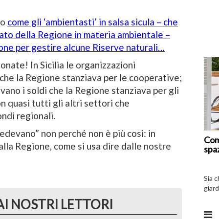
to
come gli ‘ambientasti’ in salsa sicula – che
ato della Regione in materia ambientale –
one per gestire alcune Riserve naturali…
onate! In Sicilia le organizzazioni
 che la Regione stanziava per le cooperative;
ivano i soldi che la Regione stanziava per gli
 quasi tutti gli altri settori che
ndi regionali.
edevano” non perché non è più così: in
Com
 alla Regione, come si usa dire dalle nostre
spa
Sia 
giard
spazi
AI NOSTRI LETTORI