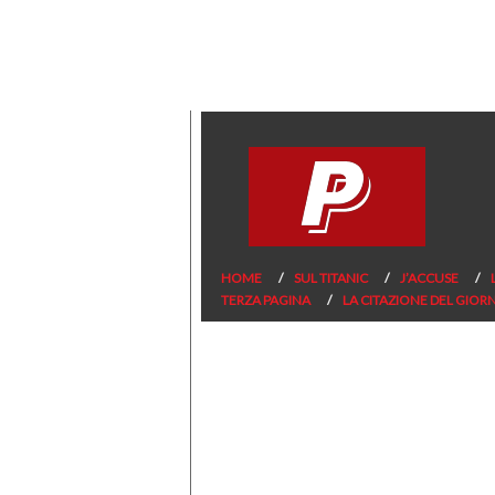
HOME
SUL TITANIC
J’ACCUSE
TERZA PAGINA
LA CITAZIONE DEL GIOR