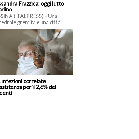
sandra Frazzica: oggi lutto
tadino
SINA (ITALPRESS) – Una
edrale gremita e una città
olta nel silenzio hanno
ompagnato l’ultimo saluto ad
sandra Frazzica, la […]
 infezioni correlate
assistenza per il 2,6% dei
identi