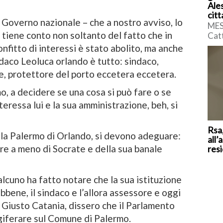
Ales
cit
 Governo nazionale – che a nostro avviso, lo
MES
n tiene conto non soltanto del fatto che in
Catt
racc
confitto di interessi è stato abolito, ma anche
acc
indaco Leoluca orlando è tutto: sindaco,
Ales
te, protettore del porto eccetera eccetera.
mo, a decidere se una cosa si può fare o se
nteressa lui e la sua amministrazione, beh, si
Rsa,
lla Palermo di Orlando, si devono adeguare:
all’
re a meno di Socrate e della sua banale
res
cuno ha fatto notare che la sua istituzione
bbene, il sindaco e l’allora assessore e oggi
Giusto Catania, dissero che il Parlamento
egiferare sul Comune di Palermo.