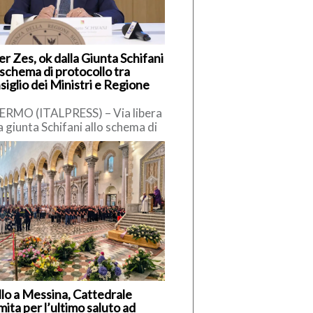
r Zes, ok dalla Giunta Schifani
 schema di protocollo tra
iglio dei Ministri e Regione
ERMO (ITALPRESS) – Via libera
a giunta Schifani allo schema di
ocollo tra la Regione Siciliana e
residenza del […]
llo a Messina, Cattedrale
ita per l’ultimo saluto ad