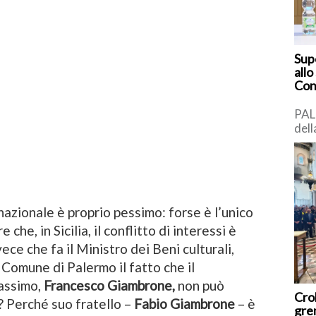
Supe
allo
Cons
PAL
dell
prot
la p
azionale è proprio pessimo: forse è l’unico
 che, in Sicilia, il conflitto di interessi è
ece che fa il Ministro dei Beni culturali,
 Comune di Palermo il fatto che il
assimo,
Francesco Giambrone,
non può
Cro
é? Perché suo fratello –
Fabio Giambrone
– è
grem