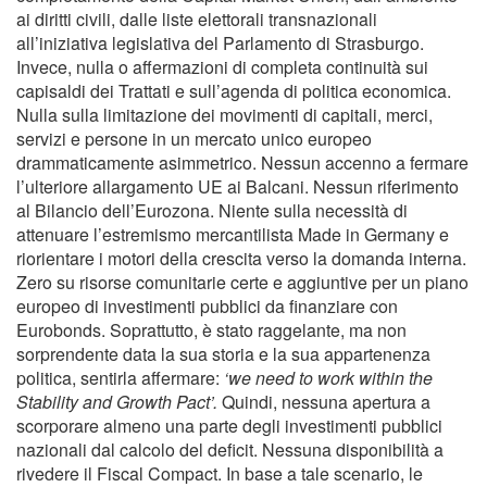
ai diritti civili, dalle liste elettorali transnazionali
all’iniziativa legislativa del Parlamento di Strasburgo.
Invece, nulla o affermazioni di completa continuità sui
capisaldi dei Trattati e sull’agenda di politica economica.
Nulla sulla limitazione dei movimenti di capitali, merci,
servizi e persone in un mercato unico europeo
drammaticamente asimmetrico. Nessun accenno a fermare
l’ulteriore allargamento UE ai Balcani. Nessun riferimento
al Bilancio dell’Eurozona. Niente sulla necessità di
attenuare l’estremismo mercantilista Made in Germany e
riorientare i motori della crescita verso la domanda interna.
Zero su risorse comunitarie certe e aggiuntive per un piano
europeo di investimenti pubblici da finanziare con
Eurobonds. Soprattutto, è stato raggelante, ma non
sorprendente data la sua storia e la sua appartenenza
politica, sentirla affermare:
‘we need to work within the
Stability and Growth Pact’.
Quindi, nessuna apertura a
scorporare almeno una parte degli investimenti pubblici
nazionali dal calcolo del deficit. Nessuna disponibilità a
rivedere il Fiscal Compact. In base a tale scenario, le