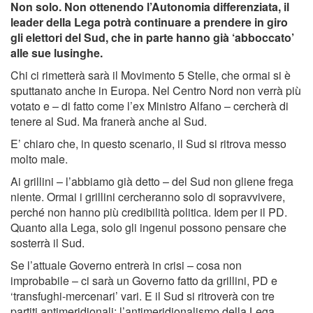
Non solo. Non ottenendo l’Autonomia differenziata, il
leader della Lega potrà continuare a prendere in giro
gli elettori del Sud, che in parte hanno già ‘abboccato’
alle sue lusinghe.
Chi ci rimetterà sarà il Movimento 5 Stelle, che ormai si è
sputtanato anche in Europa. Nel Centro Nord non verrà più
votato e – di fatto come l’ex Ministro Alfano – cercherà di
tenere al Sud. Ma franerà anche al Sud.
E’ chiaro che, in questo scenario, il Sud si ritrova messo
molto male.
Ai grillini – l’abbiamo già detto – del Sud non gliene frega
niente. Ormai i grillini cercheranno solo di sopravvivere,
perché non hanno più credibilità politica. Idem per il PD.
Quanto alla Lega, solo gli ingenui possono pensare che
sosterrà il Sud.
Se l’attuale Governo entrerà in crisi – cosa non
improbabile – ci sarà un Governo fatto da grillini, PD e
‘transfughi-mercenari’ vari. E il Sud si ritroverà con tre
partiti antimeridionali: l’antimeridionalismo della Lega,