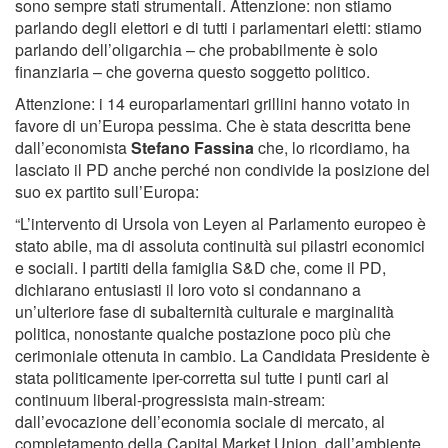
sono sempre stati strumentali. Attenzione: non stiamo
parlando degli elettori e di tutti i parlamentari eletti: stiamo
parlando dell’oligarchia – che probabilmente è solo
finanziaria – che governa questo soggetto politico.
Attenzione: i 14 europarlamentari grillini hanno votato in
favore di un’Europa pessima. Che è stata descritta bene
dall’economista
Stefano Fassina
che, lo ricordiamo, ha
lasciato il PD anche perché non condivide la posizione del
suo ex partito sull’Europa:
“L’intervento di Ursola von Leyen al Parlamento europeo è
stato abile, ma di assoluta continuità sui pilastri economici
e sociali. I partiti della famiglia S&D che, come il PD,
dichiarano entusiasti il loro voto si condannano a
un’ulteriore fase di subalternità culturale e marginalità
politica, nonostante qualche postazione poco più che
cerimoniale ottenuta in cambio. La Candidata Presidente è
stata politicamente iper-corretta sul tutte i punti cari al
continuum liberal-progressista main-stream:
dall’evocazione dell’economia sociale di mercato, al
completamento della Capital Market Union, dall’ambiente