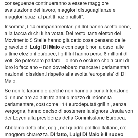
conseguenze continueranno a essere maggiore
svalutazione del lavoro, maggiori disuguaglianze e
maggiori spazi ai partiti nazionalisti”.
Insomma, i 14 europarlamentari grillini hanno scelto bene,
alla faccia di chi li ha votati. Del resto, tanti elettori del
Movimento 5 Stelle hanno già detto cosa pensano delle
giravolte di
Luigi Di Maio
e compagni: non a caso, alle
ultime elezioni europee, i grillini hanno perso 6 milioni di
voti. Se potessero parlare – e non è escluso che alcuni di
loro lo facciano – non dovrebbero mancare i parlamentari
nazionali dissidenti rispetto alla svolta ‘europeista’ di Di
Maio.
Se non lo faranno è perché non hanno alcuna intenzione
di rinunciare ad altri tre anni e mezzo di indennità
parlamentare, così come i 14 eurodeputati grillini, senza
vergogna, hanno deciso di sostenere la signora Ursula von
der Leyen alla presidenza della Commissione Europea.
Abbiamo detto che, oggi, nel quadro politico italiano, c’è
maggiore chiarezza.
Di fatto, Luigi Di Maio è il nuovo