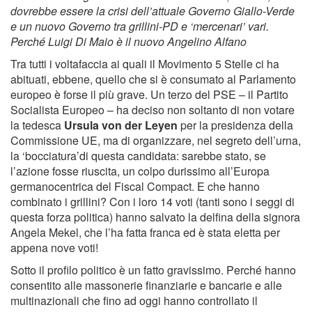
dovrebbe essere la crisi dell’attuale Governo Giallo-Verde
e un nuovo Governo tra grillini-PD e ‘mercenari’ vari.
Perché Luigi Di Maio è il nuovo Angelino Alfano
Tra tutti i voltafaccia ai quali il Movimento 5 Stelle ci ha
abituati, ebbene, quello che si è consumato al Parlamento
europeo è forse il più grave. Un terzo del PSE – il Partito
Socialista Europeo – ha deciso non soltanto di non votare
la tedesca
Ursula von der Leyen
per la presidenza della
Commissione UE, ma di organizzare, nel segreto dell’urna,
la ‘bocciatura’di questa candidata: sarebbe stato, se
l’azione fosse riuscita, un colpo durissimo all’Europa
germanocentrica del Fiscal Compact. E che hanno
combinato i grillini? Con i loro 14 voti (tanti sono i seggi di
questa forza politica) hanno salvato la delfina della signora
Angela Mekel, che l’ha fatta franca ed è stata eletta per
appena nove voti!
Sotto il profilo politico è un fatto gravissimo. Perché hanno
consentito alle massonerie finanziarie e bancarie e alle
multinazionali che fino ad oggi hanno controllato il