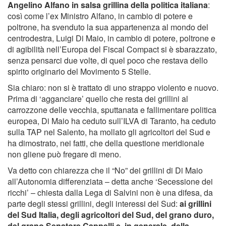
Angelino Alfano in salsa grillina della politica italiana
:
così come l’ex Ministro Alfano, in cambio di potere e
poltrone, ha svenduto la sua appartenenza al mondo del
centrodestra, Luigi Di Maio, in cambio di potere, poltrone e
di agibilità nell’Europa del Fiscal Compact si è sbarazzato,
senza pensarci due volte, di quel poco che restava dello
spirito originario del Movimento 5 Stelle.
Sia chiaro: non si è trattato di uno strappo violento e nuovo.
Prima di ‘agganciare’ quello che resta dei grillini al
carrozzone delle vecchia, sputtanata e fallimentare politica
europea, Di Maio ha ceduto sull’ILVA di Taranto, ha ceduto
sulla TAP nel Salento, ha mollato gli agricoltori del Sud e
ha dimostrato, nei fatti, che della questione meridionale
non gliene può fregare di meno.
Va detto con chiarezza che il “No” dei grillini di Di Maio
all’Autonomia differenziata – detta anche ‘Secessione dei
ricchi’ – chiesta dalla Lega di Salvini non è una difesa, da
parte degli stessi grillini, degli interessi del Sud:
ai grillini
del Sud Italia, degli agricoltori del Sud, del grano duro,
del grano Senatore Cappelli e, in generale, della