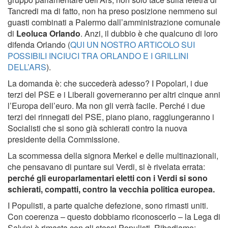
Tancredi ma di fatto, non ha preso posizione nemmeno sui
guasti combinati a Palermo dall’amministrazione comunale
di
Leoluca Orlando
. Anzi, il dubbio è che qualcuno di loro
difenda Orlando (
QUI UN NOSTRO ARTICOLO SUI
POSSIBILI INCIUCI TRA ORLANDO E I GRILLINI
DELL’ARS
).
La domanda è: che succederà adesso? I Popolari, i due
terzi del PSE e i Liberali governeranno per altri cinque anni
l’Europa dell’euro. Ma non gli verrà facile. Perché i due
terzi dei rinnegati del PSE, piano piano, raggiungeranno i
Socialisti che si sono già schierati contro la nuova
presidente della Commissione.
La scommessa della signora Merkel e delle multinazionali,
che pensavano di puntare sui Verdi, si è rivelata errata:
perché gli europarlamentari eletti con i Verdi si sono
schierati, compatti, contro la vecchia politica europea.
I Populisti, a parte qualche defezione, sono rimasti uniti.
Con coerenza – questo dobbiamo riconoscerlo – la Lega di
Salvini è rimasta con gli stessi Populisti. Ribadiamo: