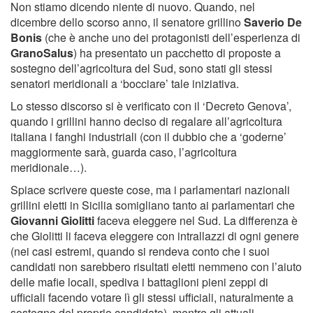
Non stiamo dicendo niente di nuovo. Quando, nel
dicembre dello scorso anno, il senatore grillino
Saverio De
Bonis
(che è anche uno dei protagonisti dell’esperienza di
GranoSalus
) ha presentato un pacchetto di proposte a
sostegno dell’agricoltura del Sud, sono stati gli stessi
senatori meridionali a ‘bocciare’ tale iniziativa.
Lo stesso discorso si è verificato con il ‘Decreto Genova’,
quando i grillini hanno deciso di regalare all’agricoltura
italiana i fanghi industriali (con il dubbio che a ‘goderne’
maggiormente sarà, guarda caso, l’agricoltura
meridionale…).
Spiace scrivere queste cose, ma i parlamentari nazionali
grillini eletti in Sicilia somigliano tanto ai parlamentari che
Giovanni Giolitti
faceva eleggere nel Sud. La differenza è
che Giolitti li faceva eleggere con intrallazzi di ogni genere
(nei casi estremi, quando si rendeva conto che i suoi
candidati non sarebbero risultati eletti nemmeno con l’aiuto
delle mafie locali, spediva i battaglioni pieni zeppi di
ufficiali facendo votare lì gli stessi ufficiali, naturalmente a
sostegno del proprio candidato), mentre gli attuali