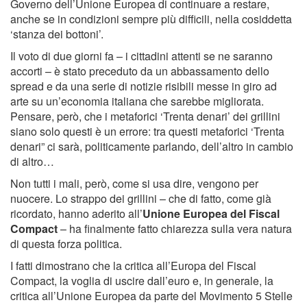
Governo dell’Unione Europea di continuare a restare,
anche se in condizioni sempre più difficili, nella cosiddetta
‘stanza dei bottoni’.
Il voto di due giorni fa – i cittadini attenti se ne saranno
accorti – è stato preceduto da un abbassamento dello
spread e da una serie di notizie risibili messe in giro ad
arte su un’economia italiana che sarebbe migliorata.
Pensare, però, che i metaforici ‘Trenta denari’ dei grillini
siano solo questi è un errore: tra questi metaforici ‘Trenta
denari” ci sarà, politicamente parlando, dell’altro in cambio
di altro…
Non tutti i mali, però, come si usa dire, vengono per
nuocere. Lo strappo dei grillini – che di fatto, come già
ricordato, hanno aderito all’
Unione Europea del Fiscal
Compact
– ha finalmente fatto chiarezza sulla vera natura
di questa forza politica.
I fatti dimostrano che la critica all’Europa del Fiscal
Compact, la voglia di uscire dall’euro e, in generale, la
critica all’Unione Europea da parte del Movimento 5 Stelle