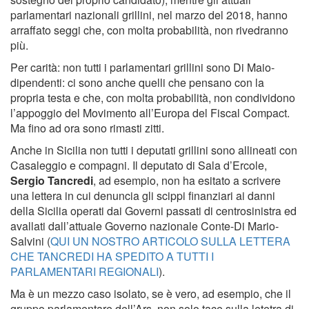
parlamentari nazionali grillini, nel marzo del 2018, hanno
arraffato seggi che, con molta probabilità, non rivedranno
più.
Per carità: non tutti i parlamentari grillini sono Di Maio-
dipendenti: ci sono anche quelli che pensano con la
propria testa e che, con molta probabilità, non condividono
l’appoggio del Movimento all’Europa del Fiscal Compact.
Ma fino ad ora sono rimasti zitti.
Anche in Sicilia non tutti i deputati grillini sono allineati con
Casaleggio e compagni. Il deputato di Sala d’Ercole,
Sergio Tancredi
, ad esempio, non ha esitato a scrivere
una lettera in cui denuncia gli scippi finanziari ai danni
della Sicilia operati dai Governi passati di centrosinistra ed
avallati dall’attuale Governo nazionale Conte-Di Mario-
Salvini (
QUI UN NOSTRO ARTICOLO SULLA LETTERA
CHE TANCREDI HA SPEDITO A TUTTI I
PARLAMENTARI REGIONALI
).
Ma è un mezzo caso isolato, se è vero, ad esempio, che il
gruppo parlamentare dell’Ars, non solo tace sulla letetra di