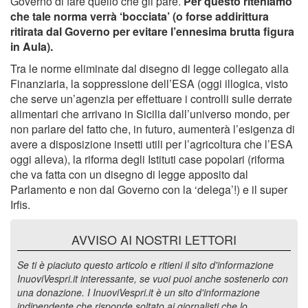
Governo di fare quello che gli pare.
Per questo riteniamo
che tale norma verrà ‘bocciata’ (o forse addirittura
ritirata dal Governo per evitare l’ennesima brutta figura
in Aula).
Tra le norme eliminate dal disegno di legge collegato alla
Finanziaria, la soppressione dell’ESA (oggi illogica, visto
che serve un’agenzia per effettuare i controlli sulle derrate
alimentari che arrivano in Sicilia dall’universo mondo, per
non parlare del fatto che, in futuro, aumenterà l’esigenza di
avere a disposizione insetti utili per l’agricoltura che l’ESA
oggi alleva), la riforma degli Istituti case popolari (riforma
che va fatta con un disegno di legge apposito dal
Parlamento e non dal Governo con la ‘delega’!) e il super
Irfis.
AVVISO AI NOSTRI LETTORI
Se ti è piaciuto questo articolo e ritieni il sito d'informazione
InuoviVespri.it interessante, se vuoi puoi anche sostenerlo con
una donazione. I InuoviVespri.it è un sito d'informazione
indipendente che risponde soltato ai giornalisti che lo