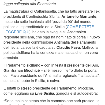
legge collegato alla Finanziaria
La magistratura di Caltanissetta, che ha fatto arrestare l’ex
presidente di Confindustria Sicilia,
Antonello Montante
,
mettendo sotto inchiesta altri ‘pezzi da 90’ del mondo
politico e imprenditoriale della Sicilia (
COME POTETE
LEGGERE QUI
), ha dato la sveglia all’Assemblea
regionale siciliana, che oggi ha nominato di corsa il nuovo
presidente della commissione Antimafia del Parlamento
dell’Isola. La scelta è caduta su
Claudio Fava
. Motivo: la
politica siciliana ha la certezza matematica che non verrà
arrestato…
Il Parlamento siciliano – con in testa il presidente dell’Ars,
Gianfranco Micchicè
– si è messo il ferro dietro la porta:
con Fava presidente dell’Antimafia regionale “l’affacciata”,
come si direbbe in Sicilia, è salva.
E infatti lo stesso presidente del Parlamento, Miccichè,
come leggiamo su
Live Sicilia,
gongola e si autocelebra:
“Sono molto contento che la commissione sarà presieduta