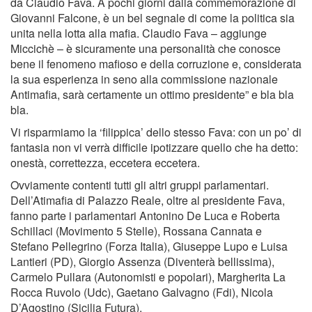
da Claudio Fava. A pochi giorni dalla commemorazione di
Giovanni Falcone, è un bel segnale di come la politica sia
unita nella lotta alla mafia. Claudio Fava – aggiunge
Miccichè – è sicuramente una personalità che conosce
bene il fenomeno mafioso e della corruzione e, considerata
la sua esperienza in seno alla commissione nazionale
Antimafia, sarà certamente un ottimo presidente” e bla bla
bla.
Vi risparmiamo la ‘filippica’ dello stesso Fava: con un po’ di
fantasia non vi verrà difficile ipotizzare quello che ha detto:
onestà, correttezza, eccetera eccetera.
Ovviamente contenti tutti gli altri gruppi parlamentari.
Dell’Atimafia di Palazzo Reale, oltre al presidente Fava,
fanno parte i parlamentari Antonino De Luca e Roberta
Schillaci (Movimento 5 Stelle), Rossana Cannata e
Stefano Pellegrino (Forza Italia), Giuseppe Lupo e Luisa
Lantieri (PD), Giorgio Assenza (Diventerà bellissima),
Carmelo Pullara (Autonomisti e popolari), Margherita La
Rocca Ruvolo (Udc), Gaetano Galvagno (Fdi), Nicola
D’Agostino (Sicilia Futura).