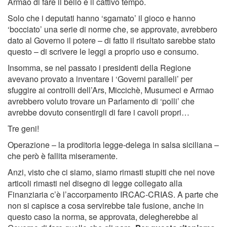
Armao di fare il bello e il cattivo tempo.
Solo che i deputati hanno ‘sgamato’ il gioco e hanno
‘bocciato’ una serie di norme che, se approvate, avrebbero
dato al Governo il potere – di fatto il risultato sarebbe stato
questo – di scrivere le leggi a proprio uso e consumo.
Insomma, se nel passato i presidenti della Regione
avevano provato a inventare i ‘Governi paralleli’ per
sfuggire ai controlli dell’Ars, Miccichè, Musumeci e Armao
avrebbero voluto trovare un Parlamento di ‘polli’ che
avrebbe dovuto consentirgli di fare i cavoli propri…
Tre geni!
Operazione – la proditoria legge-delega in salsa siciliana –
che però è fallita miseramente.
Anzi, visto che ci siamo, siamo rimasti stupiti che nei nove
articoli rimasti nel disegno di legge collegato alla
Finanziaria c’è l’accorpamento IRCAC-CRIAS. A parte che
non si capisce a cosa servirebbe tale fusione, anche in
questo caso la norma, se approvata, delegherebbe al