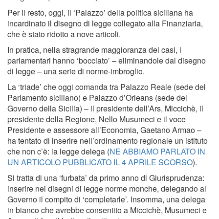
Per il resto, oggi, il ‘Palazzo’ della politica siciliana ha
incardinato il disegno di legge collegato alla Finanziaria,
che è stato ridotto a nove articoli.
In pratica, nella stragrande maggioranza dei casi, i
parlamentari hanno ‘bocciato’ – eliminandole dal disegno
di legge – una serie di norme-imbroglio.
La ‘triade’ che oggi comanda tra Palazzo Reale (sede del
Parlamento siciliano) e Palazzo d’Orleans (sede del
Governo della Sicilia) – il presidente dell’Ars, Miccichè, il
presidente della Regione, Nello Musumeci e il voce
Presidente e assessore all’Economia, Gaetano Armao –
ha tentato di inserire nell’ordinamento regionale un istituto
che non c’è: la legge delega (
NE ABBIAMO PARLATO IN
UN ARTICOLO PUBBLICATO IL 4 APRILE SCORSO
).
Si tratta di una ‘furbata’ da primo anno di Giurisprudenza:
inserire nei disegni di legge norme monche, delegando al
Governo il compito di ‘completarle’. Insomma, una delega
in bianco che avrebbe consentito a Miccichè, Musumeci e