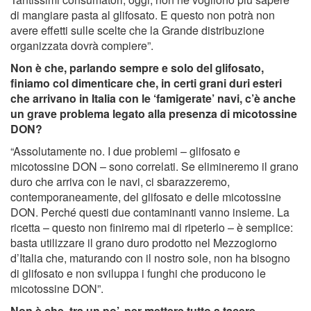
di mangiare pasta al glifosato. E questo non potrà non
avere effetti sulle scelte che la Grande distribuzione
organizzata dovrà compiere”.
Non è che, parlando sempre e solo del glifosato,
finiamo col dimenticare che, in certi grani duri esteri
che arrivano in Italia con le ‘famigerate’ navi, c’è anche
un grave problema legato alla presenza di micotossine
DON?
“Assolutamente no. I due problemi – glifosato e
micotossine DON – sono correlati. Se elimineremo il grano
duro che arriva con le navi, ci sbarazzeremo,
contemporaneamente, del glifosato e delle micotossine
DON. Perché questi due contaminanti vanno insieme. La
ricetta – questo non finiremo mai di ripeterlo – è semplice:
basta utilizzare il grano duro prodotto nel Mezzogiorno
d’Italia che, maturando con il nostro sole, non ha bisogno
di glifosato e non sviluppa i funghi che producono le
micotossine DON”.
Non è che, tra un po’, per mettere tutto a tacere,