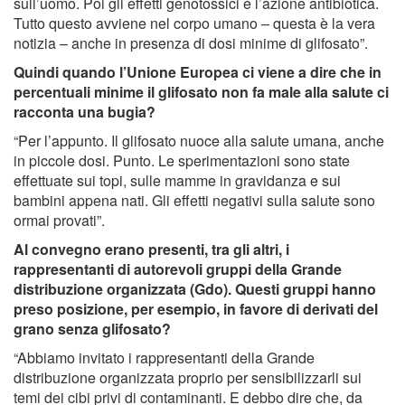
sull’uomo. Poi gli effetti genotossici e l’azione antibiotica.
Tutto questo avviene nel corpo umano – questa è la vera
notizia – anche in presenza di dosi minime di glifosato”.
Quindi quando l’Unione Europea ci viene a dire che in
percentuali minime il glifosato non fa male alla salute ci
racconta una bugia?
“Per l’appunto. Il glifosato nuoce alla salute umana, anche
in piccole dosi. Punto. Le sperimentazioni sono state
effettuate sui topi, sulle mamme in gravidanza e sui
bambini appena nati. Gli effetti negativi sulla salute sono
ormai provati”.
Al convegno erano presenti, tra gli altri, i
rappresentanti di autorevoli gruppi della Grande
distribuzione organizzata (Gdo). Questi gruppi hanno
preso posizione, per esempio, in favore di derivati del
grano senza glifosato?
“Abbiamo invitato i rappresentanti della Grande
distribuzione organizzata proprio per sensibilizzarli sui
temi dei cibi privi di contaminanti. E debbo dire che, da