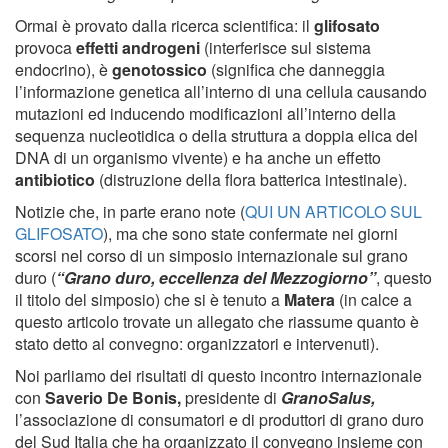
Ormai è provato dalla ricerca scientifica: il
glifosato
provoca
effetti androgeni
(interferisce sul sistema
endocrino), è
genotossico
(significa che danneggia
l’informazione genetica all’interno di una cellula causando
mutazioni ed inducendo modificazioni all’interno della
sequenza nucleotidica o della struttura a doppia elica del
DNA di un organismo vivente) e ha anche un effetto
antibiotico
(distruzione della flora batterica intestinale).
Notizie che, in parte erano note (
QUI UN ARTICOLO SUL
GLIFOSATO
), ma che sono state confermate nei giorni
scorsi nel corso di un simposio internazionale sul grano
duro (
“Grano duro, eccellenza del Mezzogiorno”
, questo
il titolo del simposio) che si è tenuto a
Matera
(in calce a
questo articolo trovate un allegato che riassume quanto è
stato detto al convegno: organizzatori e intervenuti).
Noi parliamo dei risultati di questo incontro internazionale
con
Saverio De Bonis,
presidente di
GranoSalus,
l’associazione di consumatori e di produttori di grano duro
del Sud Italia che ha organizzato il convegno insieme con