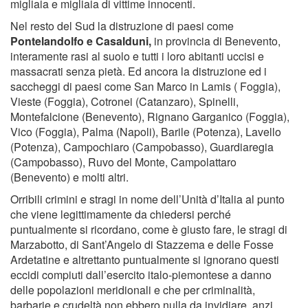
migliaia e migliaia di vittime innocenti.
Nel resto del Sud la distruzione di paesi come
Pontelandolfo e Casalduni,
in provincia di Benevento,
interamente rasi al suolo e tutti i loro abitanti uccisi e
massacrati senza pietà. Ed ancora la distruzione ed i
saccheggi di paesi come San Marco in Lamis ( Foggia),
Vieste (Foggia), Cotronei (Catanzaro), Spinelli,
Montefalcione (Benevento), Rignano Garganico (Foggia),
Vico (Foggia), Palma (Napoli), Barile (Potenza), Lavello
(Potenza), Campochiaro (Campobasso), Guardiaregia
(Campobasso), Ruvo del Monte, Campolattaro
(Benevento) e molti altri.
Orribili crimini e stragi in nome dell’Unità d’Italia al punto
che viene legittimamente da chiedersi perché
puntualmente si ricordano, come è giusto fare, le stragi di
Marzabotto, di Sant’Angelo di Stazzema e delle Fosse
Ardetatine e altrettanto puntualmente si ignorano questi
eccidi compiuti dall’esercito italo-piemontese a danno
delle popolazioni meridionali e che per criminalità,
barbarie e crudeltà non ebbero nulla da invidiare, anzi