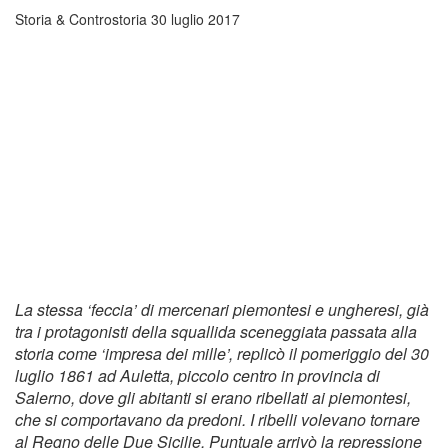
Storia & Controstoria
30 luglio 2017
La stessa ‘feccia’ di mercenari piemontesi e ungheresi, già
tra i protagonisti della squallida sceneggiata passata alla
storia come ‘impresa dei mille’, replicò il pomeriggio del 30
luglio 1861 ad Auletta, piccolo centro in provincia di
Salerno, dove gli abitanti si erano ribellati ai piemontesi,
che si comportavano da predoni. I ribelli volevano tornare
al Regno delle Due Sicilie. Puntuale arrivò la repressione