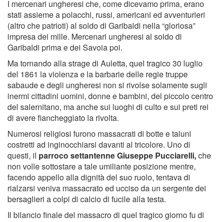
I mercenari ungheresi che, come dicevamo prima, erano
stati assieme a polacchi, russi, americani ed avventurieri
(altro che patrioti) al soldo di Garibaldi nella “gloriosa”
impresa dei mille. Mercenari ungheresi al soldo di
Garibaldi prima e dei Savoia poi.
Ma tornando alla strage di Auletta, quel tragico 30 luglio
del 1861 la violenza e la barbarie delle regie truppe
sabaude e degli ungheresi non si rivolse solamente sugli
inermi cittadini uomini, donne e bambini, del piccolo centro
del salernitano, ma anche sui luoghi di culto e sui preti rei
di avere fiancheggiato la rivolta.
Numerosi religiosi furono massacrati di botte e taluni
costretti ad inginocchiarsi davanti al tricolore. Uno di
questi, il
parroco settantenne Giuseppe Pucciarelli,
che
non volle sottostare a tale umiliante posizione mentre,
facendo appello alla dignità del suo ruolo, tentava di
rialzarsi veniva massacrato ed ucciso da un sergente dei
bersaglieri a colpi di calcio di fucile alla testa.
Il bilancio finale del massacro di quel tragico giorno fu di