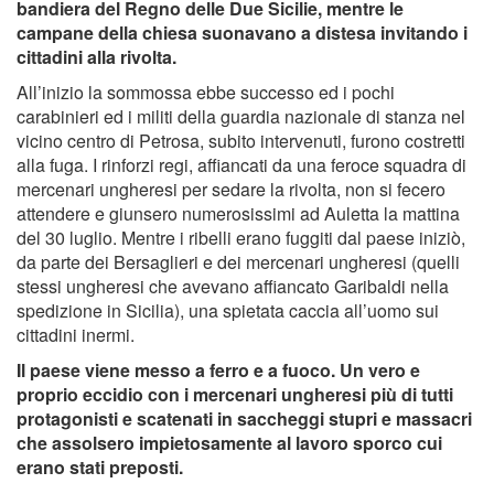
bandiera del Regno delle Due Sicilie, mentre le
campane della chiesa suonavano a distesa invitando i
cittadini alla rivolta.
All’inizio la sommossa ebbe successo ed i pochi
carabinieri ed i militi della guardia nazionale di stanza nel
vicino centro di Petrosa, subito intervenuti, furono costretti
alla fuga. I rinforzi regi, affiancati da una feroce squadra di
mercenari ungheresi per sedare la rivolta, non si fecero
attendere e giunsero numerosissimi ad Auletta la mattina
del 30 luglio. Mentre i ribelli erano fuggiti dal paese iniziò,
da parte dei Bersaglieri e dei mercenari ungheresi (quelli
stessi ungheresi che avevano affiancato Garibaldi nella
spedizione in Sicilia), una spietata caccia all’uomo sui
cittadini inermi.
Il paese viene messo a ferro e a fuoco. Un vero e
proprio eccidio con i mercenari ungheresi più di tutti
protagonisti e scatenati in saccheggi stupri e massacri
che assolsero impietosamente al lavoro sporco cui
erano stati preposti.