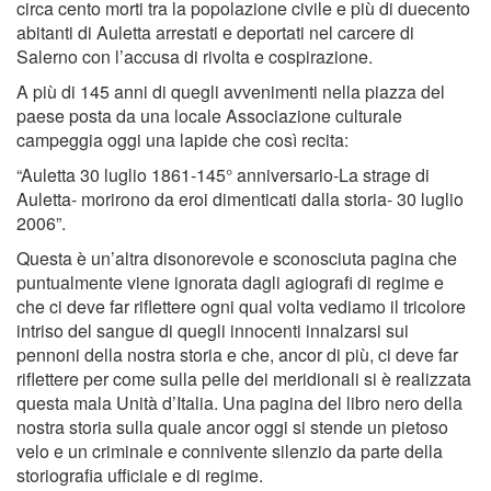
circa cento morti tra la popolazione civile e più di duecento
abitanti di Auletta arrestati e deportati nel carcere di
Salerno con l’accusa di rivolta e cospirazione.
A più di 145 anni di quegli avvenimenti nella piazza del
paese posta da una locale Associazione culturale
campeggia oggi una lapide che così recita:
“Auletta 30 luglio 1861-145° anniversario-La strage di
Auletta- morirono da eroi dimenticati dalla storia- 30 luglio
2006”.
Questa è un’altra disonorevole e sconosciuta pagina che
puntualmente viene ignorata dagli agiografi di regime e
che ci deve far riflettere ogni qual volta vediamo il tricolore
intriso del sangue di quegli innocenti innalzarsi sui
pennoni della nostra storia e che, ancor di più, ci deve far
riflettere per come sulla pelle dei meridionali si è realizzata
questa mala Unità d’Italia. Una pagina del libro nero della
nostra storia sulla quale ancor oggi si stende un pietoso
velo e un criminale e connivente silenzio da parte della
storiografia ufficiale e di regime.