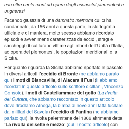
con oltre cento morti ad opera degli assassini piemontesi e
ungheresi
Facendo giustizia di una
damnatio memoria
cui ci ha
condannato, da 156 anni a questa parte, la storiografia
ufficiale e di maniera, molto spesso abbiamo ricordato
episodi e avvenimenti caratterizzati da eccidi, stragi e
saccheggi di cui furono vittime agli albori dell’Unità d’Italia,
ad opera dei piemontesi, le popolazioni meridionali e la
Sicilia.
Per quanto riguarda la Sicilia abbiamo riportato in passato
in diversi articoli l
’eccidio di Bronte
(
ne abbiamo parato
qui
)
i moti di Biancavilla, di Alacara li Fusi
(
li abbiamo
ricordati in questo articolo sullo scrittore siciliani, Vincenzo
Consolo
),
i moti di Castellammare del golfo
(
La rivolta
dei Cutrara
, che abbiamo raccontato in questo articolo
dove rirodiamo Alnega, la bimba di nove anni fatta fucilare
dai militari dei Savoia
) l’
eccidio di Fantina
(
ne abbiamo
parlato qui
), la rivolta palermitana del 1866 altrimenti detta
‘La rivolta del sette e mezzo’
(
qui il nostro articolo
) con