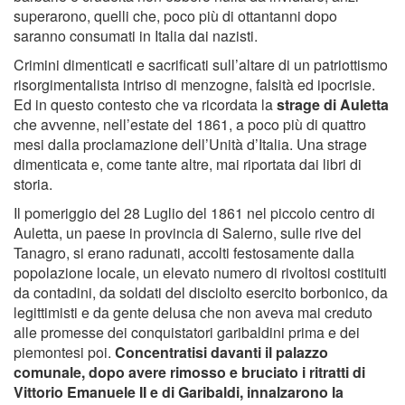
superarono, quelli che, poco più di ottantanni dopo
saranno consumati in Italia dai nazisti.
Crimini dimenticati e sacrificati sull’altare di un patriottismo
risorgimentalista intriso di menzogne, falsità ed ipocrisie.
Ed in questo contesto che va ricordata la
strage di Auletta
che avvenne, nell’estate del 1861, a poco più di quattro
mesi dalla proclamazione dell’Unità d’Italia. Una strage
dimenticata e, come tante altre, mai riportata dai libri di
storia.
Il pomeriggio del 28 Luglio del 1861 nel piccolo centro di
Auletta, un paese in provincia di Salerno, sulle rive del
Tanagro, si erano radunati, accolti festosamente dalla
popolazione locale, un elevato numero di rivoltosi costituiti
da contadini, da soldati del disciolto esercito borbonico, da
legittimisti e da gente delusa che non aveva mai creduto
alle promesse dei conquistatori garibaldini prima e dei
piemontesi poi.
Concentratisi davanti il palazzo
comunale, dopo avere rimosso e bruciato i ritratti di
Vittorio Emanuele II e di Garibaldi, innalzarono la