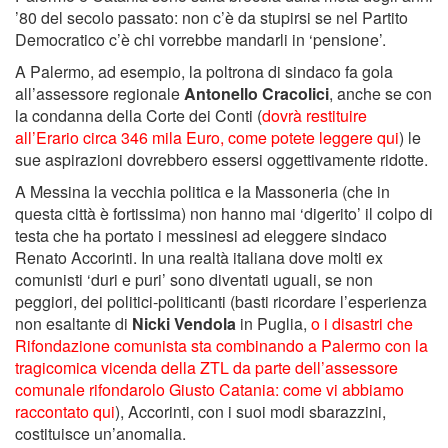
’80 del secolo passato: non c’è da stupirsi se nel Partito
Democratico c’è chi vorrebbe mandarli in ‘pensione’.
A Palermo, ad esempio, la poltrona di sindaco fa gola
all’assessore regionale
Antonello Cracolici
, anche se con
la condanna della Corte dei Conti (
dovrà restituire
all’Erario circa 346 mila Euro, come potete leggere qui
) le
sue aspirazioni dovrebbero essersi oggettivamente ridotte.
A Messina la vecchia politica e la Massoneria (che in
questa città è fortissima) non hanno mai ‘digerito’ il colpo di
testa che ha portato i messinesi ad eleggere sindaco
Renato Accorinti. In una realtà italiana dove molti ex
comunisti ‘duri e puri’ sono diventati uguali, se non
peggiori, dei politici-politicanti (basti ricordare l’esperienza
non esaltante di
Nicki Vendola
in Puglia,
o i disastri che
Rifondazione comunista sta combinando a Palermo con la
tragicomica vicenda della ZTL da parte dell’assessore
comunale rifondarolo Giusto Catania: come vi abbiamo
raccontato qui
), Accorinti, con i suoi modi sbarazzini,
costituisce un’anomalia.