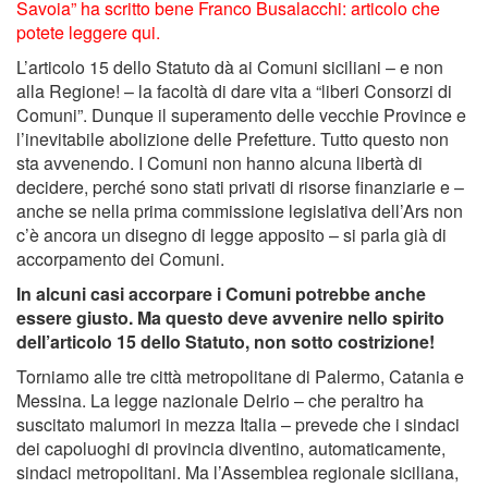
Savoia” ha scritto bene Franco Busalacchi: articolo che
potete leggere qui.
L’articolo 15 dello Statuto dà ai Comuni siciliani – e non
alla Regione! – la facoltà di dare vita a “liberi Consorzi di
Comuni”. Dunque il superamento delle vecchie Province e
l’inevitabile abolizione delle Prefetture. Tutto questo non
sta avvenendo. I Comuni non hanno alcuna libertà di
decidere, perché sono stati privati di risorse finanziarie e –
anche se nella prima commissione legislativa dell’Ars non
c’è ancora un disegno di legge apposito – si parla già di
accorpamento dei Comuni.
In alcuni casi accorpare i Comuni potrebbe anche
essere giusto. Ma questo deve avvenire nello spirito
dell’articolo 15 dello Statuto, non sotto costrizione!
Torniamo alle tre città metropolitane di Palermo, Catania e
Messina. La legge nazionale Delrio – che peraltro ha
suscitato malumori in mezza Italia – prevede che i sindaci
dei capoluoghi di provincia diventino, automaticamente,
sindaci metropolitani. Ma l’Assemblea regionale siciliana,