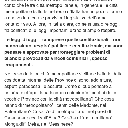
conto che le tre città metropolitane e, in generale, le città
metropolitane istituite nel resto d’Italia hanno poco o punto
a che vedere con le previsioni legislative dell’ormai
lontano 1990. Allora, in Italia c’era, come si usa dire oggi,
“la politica”, e le leggi importanti erano di ampio respiro.
Le leggi di oggi – comprese quelle costituzionali – non
hanno alcun ‘respiro’ politico e costituzionale, ma sono
pensate e approvate per fronteggiare problemi di
bilancio provocati da vincoli comunitari, spesso
irragionevoli.
Nel caso delle tre città metropolitane siciliane istituite dalla
cosiddetta ‘riforma’ delle Province ci sono, addirittura,
aspetti paradossali e assurdi. Come si può pensare a
un’area metropolitana facendo coincidere i confini delle
vecchie Province con la città metropolitana? Che cosa
hanno di ‘metropolitano’ i centri delle Madonie, nel
Palermitano? Cosa c’è di ‘metropolitano’ nei paesi di
Catania arroccati sull’Etna? Cos’ha di ‘metropolitano’
Mongiudìffi Melia, nel Messinese?