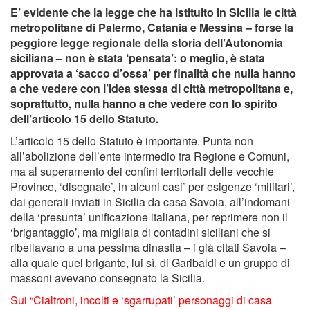
E’ evidente che la legge che ha istituito in Sicilia le città
metropolitane di Palermo, Catania e Messina – forse la
peggiore legge regionale della storia dell’Autonomia
siciliana – non è stata ‘pensata’: o meglio, è stata
approvata a ‘sacco d’ossa’ per finalità che nulla hanno
a che vedere con l’idea stessa di città metropolitana e,
soprattutto, nulla hanno a che vedere con lo spirito
dell’articolo 15 dello Statuto.
L’articolo 15 dello Statuto è importante. Punta non
all’abolizione dell’ente intermedio tra Regione e Comuni,
ma al superamento dei confini territoriali delle vecchie
Province, ‘disegnate’, in alcuni casi’ per esigenze ‘militari’,
dai generali inviati in Sicilia da casa Savoia, all’indomani
della ‘presunta’ unificazione italiana, per reprimere non il
‘brigantaggio’, ma migliaia di contadini siciliani che si
ribellavano a una pessima dinastia – i già citati Savoia –
alla quale quel brigante, lui sì, di Garibaldi e un gruppo di
massoni avevano consegnato la Sicilia.
Sui “Cialtroni, incolti e ‘sgarrupati’ personaggi di casa