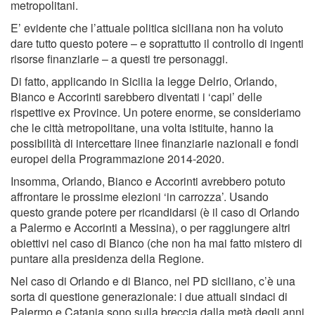
metropolitani.
E’ evidente che l’attuale politica siciliana non ha voluto
dare tutto questo potere – e soprattutto il controllo di ingenti
risorse finanziarie – a questi tre personaggi.
Di fatto, applicando in Sicilia la legge Delrio, Orlando,
Bianco e Accorinti sarebbero diventati i ‘capi’ delle
rispettive ex Province. Un potere enorme, se consideriamo
che le città metropolitane, una volta istituite, hanno la
possibilità di intercettare linee finanziarie nazionali e fondi
europei della Programmazione 2014-2020.
Insomma, Orlando, Bianco e Accorinti avrebbero potuto
affrontare le prossime elezioni ‘in carrozza’. Usando
questo grande potere per ricandidarsi (è il caso di Orlando
a Palermo e Accorinti a Messina), o per raggiungere altri
obiettivi nel caso di Bianco (che non ha mai fatto mistero di
puntare alla presidenza della Regione.
Nel caso di Orlando e di Bianco, nel PD siciliano, c’è una
sorta di questione generazionale: i due attuali sindaci di
Palermo e Catania sono sulla breccia dalla metà degli anni