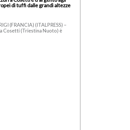
opei di tuffi dalle grandi altezze
traliana […]
IGI (FRANCIA) (ITALPRESS) –
sa Cosetti (Triestina Nuoto) è
aglia d’argento nei tuffi dalle
ndi altezze femminili agli Europei
[…]