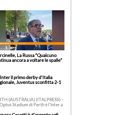
cinelle, La Russa “Qualcuno
tinua ancora a voltare le spalle”
’Inter il primo derby d’Italia
gionale, Juventus sconfitta 2-1
RTH (AUSTRALIA) (ITALPRESS) –
’Optus Stadium di Perth è l’Inter a
ndersi il primo derby d’Italia della
zzurra Cosetti è d’argento agli
gione. Nell’amichevole