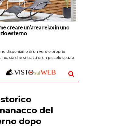
Vespri
e creare un’area relax in uno
zio esterno
che disponiamo di un vero e proprio
dino, sia che si tratti di un piccolo spazio
aperto, l’idea è […]