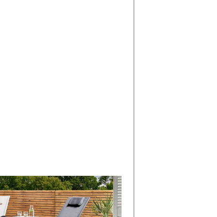
di
I
Nuovi