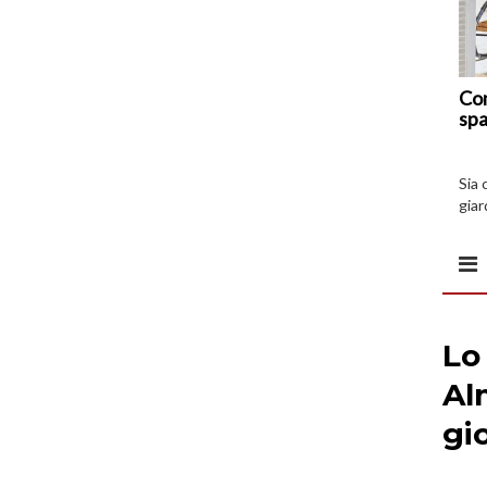
Com
spa
Sia 
giar
all’