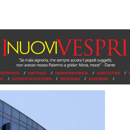
L’INTERVISTA
MATTINALE
MINIMA IMMORALIA
AGRICOLTURA
NO
SOSTIENI I NUOVI VESPRI
DIGISTREAM
DIGISTREAM