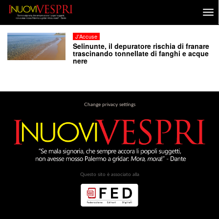
J'Accuse
Selinunte, il depuratore rischia di franare
trascinando tonnellate di fanghi e acque
nere
Change privacy settings
Questo sito è associato alla