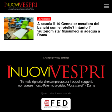
J'Accuse
A scuola il 10 Gennaio: metafora dei
banchi con le rotelle? Intanto l’
‘autonomista’ Musumeci si adegua a
Roma…
Change privacy settings
Questo sito è associato alla