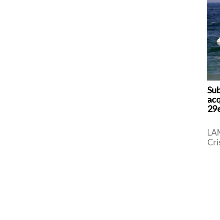
Sub
acq
29e
LA
Cri
gio
vit
pom