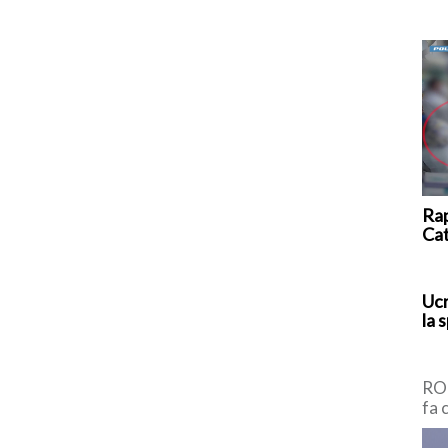
Rap
Ca
Ucr
la 
ROM
fa 
pro
di 