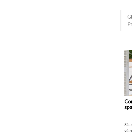
Gl
Pr
Com
spa
Sia 
giar