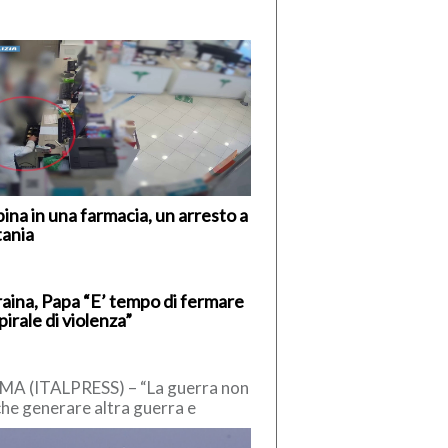
ina in una farmacia, un arresto a
tania
aina, Papa “E’ tempo di fermare
spirale di violenza”
A (ITALPRESS) – “La guerra non
che generare altra guerra e
voca enormi sofferenze. E’ tempo
fermare la […]