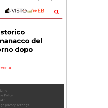
aperto, l’idea è […]
Siamo
ie Policy
atti
ge privacy settings