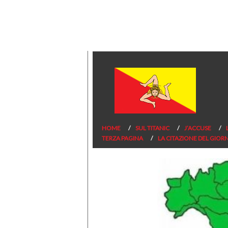
HOME
SUL TITANIC
J’ACCUSE
TERZA PAGINA
LA CITAZIONE DEL GIOR