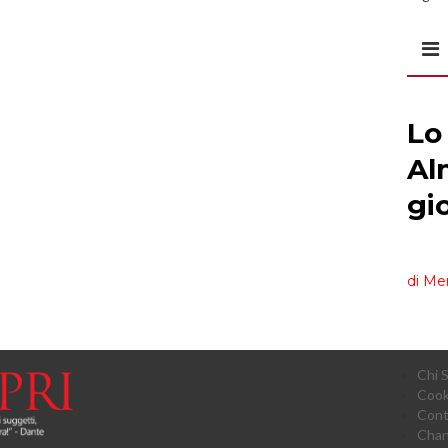
all’
Chi 
Cook
Cont
Chan