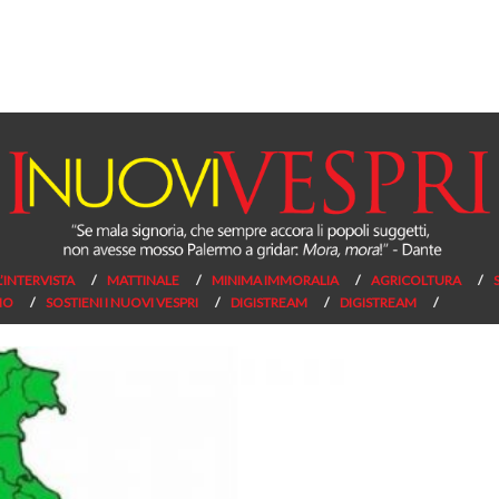
L’INTERVISTA
MATTINALE
MINIMA IMMORALIA
AGRICOLTURA
NO
SOSTIENI I NUOVI VESPRI
DIGISTREAM
DIGISTREAM