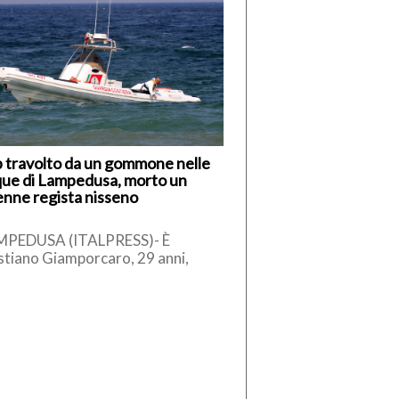
 travolto da un gommone nelle
ue di Lampedusa, morto un
nne regista nisseno
MPEDUSA (ITALPRESS)- È
stiano Giamporcaro, 29 anni,
vane regista di Caltanissetta, la
tima della tragedia avvenuta nel
eriggio di ieri, […]