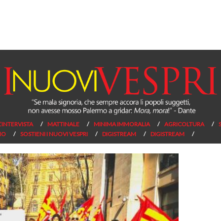
L’INTERVISTA
MATTINALE
MINIMA IMMORALIA
AGRICOLTURA
NO
SOSTIENI I NUOVI VESPRI
DIGISTREAM
DIGISTREAM