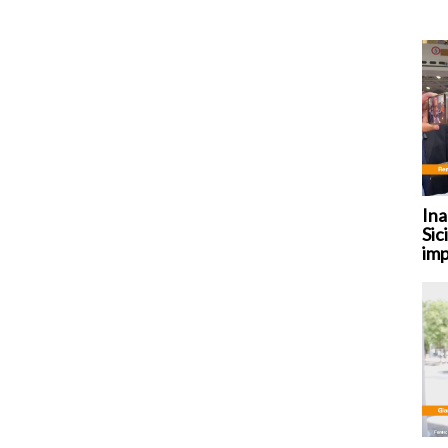
Ina
Sic
imp