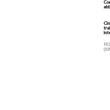
Com
abb
Cin
tra
int
PE
(XI
cin
una
sem
dal