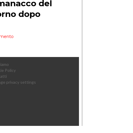
Siamo
ie Policy
atti
ge privacy settings