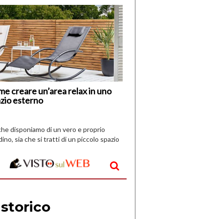
di
I
Nuovi
Vespri
e creare un’area relax in uno
zio esterno
che disponiamo di un vero e proprio
dino, sia che si tratti di un piccolo spazio
aperto, l’idea è […]