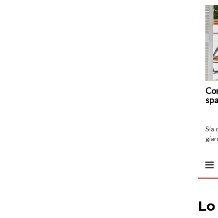
Com
spa
Sia 
giar
all’