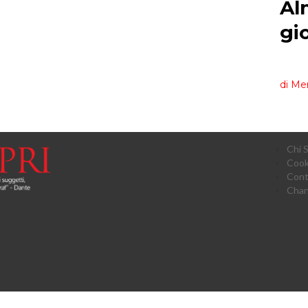
Chi 
Cook
Cont
Chan