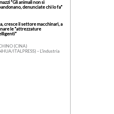
azzi “Gli animali non si
andonano, denunciate chi lo fa”
a, cresce il settore macchinari, a
inare le “attrezzature
elligenti”
CHINO (CINA)
NHUA/ITALPRESS) – L’industria
ese dei macchinari ha registrato
 crescita stabile nel primo
estre del 2026, sostenuta
l’aumento […]