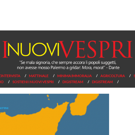
L’INTERVISTA
MATTINALE
MINIMA IMMORALIA
AGRICOLTURA
NO
SOSTIENI I NUOVI VESPRI
DIGISTREAM
DIGISTREAM