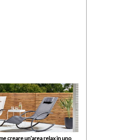
di
I
Nuovi
Vespri
e creare un’area relax in uno