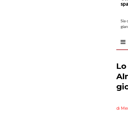
spa
Sia 
giar
all’