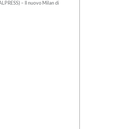
ALPRESS) – Il nuovo Milan di
en Amorim si è arreso contro il
lsea, per 3-0, allo stadio […]