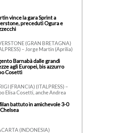
tin vince la gara Sprint a
verstone, preceduti Ogura e
zzecchi
LVERSTONE (GRAN BRETAGNA)
ALPRESS) – Jorge Martin (Aprilia)
ce la Sprint Race del Gran Premio
ento Barnabà dalle grandi
Gran Bretagna, dodicesimo
ezze agli Europei, bis azzurro
untamento […]
o Cosetti
IGI (FRANCIA) (ITALPRESS) –
o Elisa Cosetti, anche Andrea
nabà conquista la medaglia
Milan battuto in amichevole 3-0
rgento nei tuffi dalle grandi
 Chelsea
ezze agli […]
ACARTA (INDONESIA)