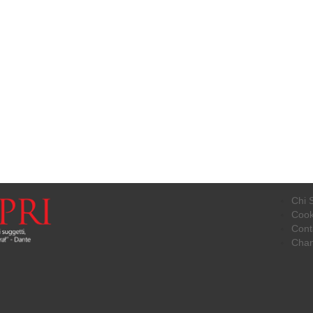
Chi 
Cook
Conta
Chan