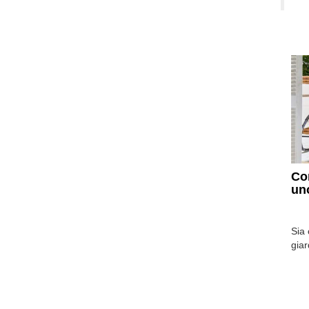
Co
un
Sia
giar
spaz