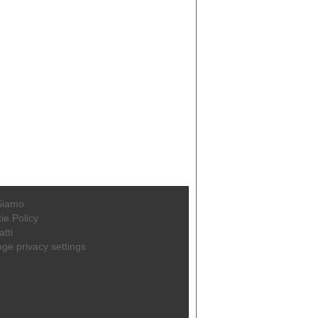
Siamo
ie Policy
tti
ge privacy settings