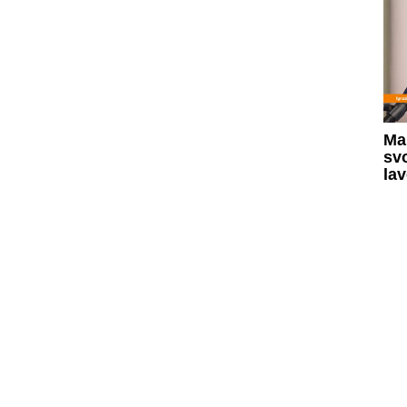
Ma
svo
la