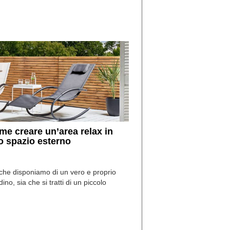
di
I
Nuovi
Vespri
me creare un’area relax in
o spazio esterno
 che disponiamo di un vero e proprio
dino, sia che si tratti di un piccolo
io all’aperto, l’idea è […]