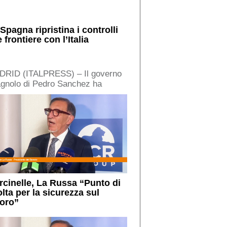
Spagna ripristina i controlli
e frontiere con l’Italia
DRID (ITALPRESS) – Il governo
gnolo di Pedro Sanchez ha
iso di reintrodurre
mporaneamente” i controlli alle
ntiere interne, nei […]
rcinelle, La Russa “Punto di
lta per la sicurezza sul
voro”