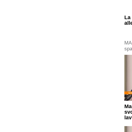
La 
all
MA
spa
dec
“te
fro
Ma
svo
la