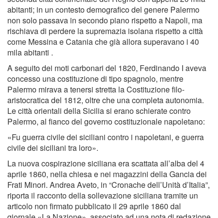
abitanti; in un contesto demografico del genere Palermo
non solo passava in secondo piano rispetto a Napoli, ma
rischiava di perdere la supremazia isolana rispetto a città
come Messina e Catania che già allora superavano i 40
mila abitanti .
A seguito dei moti carbonari del 1820, Ferdinando I aveva
concesso una costituzione di tipo spagnolo, mentre
Palermo mirava a tenersi stretta la Costituzione filo-
aristocratica del 1812, oltre che una completa autonomia.
Le città orientali della Sicilia si erano schierate contro
Palermo, al fianco del governo costituzionale napoletano:
«Fu guerra civile dei siciliani contro i napoletani, e guerra
civile dei siciliani tra loro».
La nuova cospirazione siciliana era scattata all’alba del 4
aprile 1860, nella chiesa e nei magazzini della Gancia dei
Frati Minori. Andrea Aveto, in “Cronache dell’Unità d’Italia”,
riporta il racconto della sollevazione siciliana tramite un
articolo non firmato pubblicato il 29 aprile 1860 dal
giornale «La Nazione», associato ad una nota di redazione