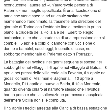
riconducente l’autore ad «un’autorevole persona di
Palermo» non meglio specificata. È una ricostruzione di
parte che viene spedita ad un esule siciliano che,
mantenendo l’anonimato, la trasmette alla direzione del
giornale di Torino con l’evidente fine di mettere in primo
piano la crudeltà della Polizia e dell’Esercito Regio
borbonico, oltre che la crudezza di una repressione che si
compie il 5 aprile a colpi di cannone con uccisione di
donne e bambini, saccheggi, incendio di case, nel
sobborgo meridionale di Palermo detto “i Porrazzi”.
La battaglia dei rivoltosi nei giorni seguenti si sposta nei
sobborghi e nei villaggi. Il 6 aprile nel villaggio di Baida, l’8
aprile nei pressi della villa reale alla Favorita, il 9 aprile nei
grossi comuni di Misilmeri e Bagheria, il 10 aprile a
Mondello, l’11 aprile di nuovo a Baida, il 12 a Monreale,
quando diventa chiaro al narratore stesso che i rivoltosi
hanno perso e che la sollevazione promessa e auspicata
dell’intera Sicilia non si è compiuta.
Il 15 aprile i tredici arrestati alla Gancia di bassa estrazione