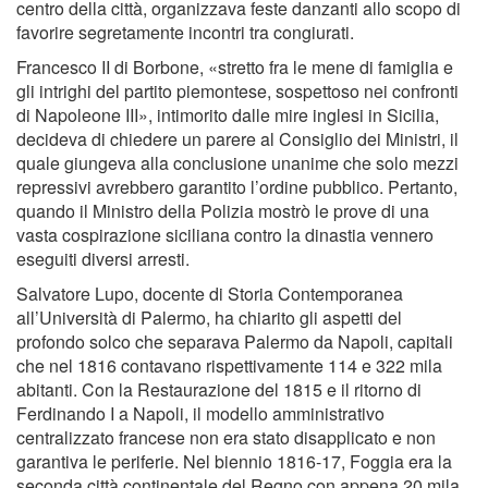
centro della città, organizzava feste danzanti allo scopo di
favorire segretamente incontri tra congiurati.
Francesco II di Borbone, «stretto fra le mene di famiglia e
gli intrighi del partito piemontese, sospettoso nei confronti
di Napoleone III», intimorito dalle mire inglesi in Sicilia,
decideva di chiedere un parere al Consiglio dei Ministri, il
quale giungeva alla conclusione unanime che solo mezzi
repressivi avrebbero garantito l’ordine pubblico. Pertanto,
quando il Ministro della Polizia mostrò le prove di una
vasta cospirazione siciliana contro la dinastia vennero
eseguiti diversi arresti.
Salvatore Lupo, docente di Storia Contemporanea
all’Università di Palermo, ha chiarito gli aspetti del
profondo solco che separava Palermo da Napoli, capitali
che nel 1816 contavano rispettivamente 114 e 322 mila
abitanti. Con la Restaurazione del 1815 e il ritorno di
Ferdinando I a Napoli, il modello amministrativo
centralizzato francese non era stato disapplicato e non
garantiva le periferie. Nel biennio 1816-17, Foggia era la
seconda città continentale del Regno con appena 20 mila