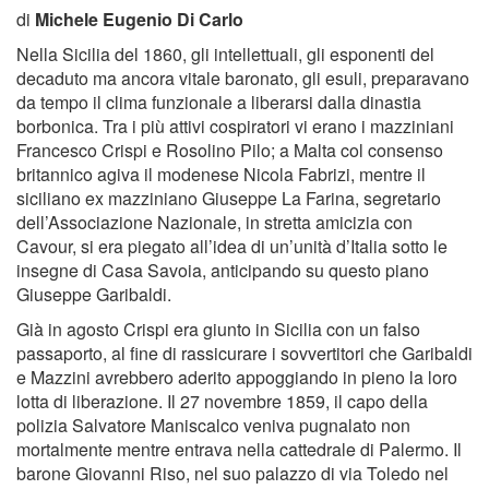
di
Michele Eugenio Di Carlo
Nella Sicilia del 1860, gli intellettuali, gli esponenti del
decaduto ma ancora vitale baronato, gli esuli, preparavano
da tempo il clima funzionale a liberarsi dalla dinastia
borbonica. Tra i più attivi cospiratori vi erano i mazziniani
Francesco Crispi e Rosolino Pilo; a Malta col consenso
britannico agiva il modenese Nicola Fabrizi, mentre il
siciliano ex mazziniano Giuseppe La Farina, segretario
dell’Associazione Nazionale, in stretta amicizia con
Cavour, si era piegato all’idea di un’unità d’Italia sotto le
insegne di Casa Savoia, anticipando su questo piano
Giuseppe Garibaldi.
Già in agosto Crispi era giunto in Sicilia con un falso
passaporto, al fine di rassicurare i sovvertitori che Garibaldi
e Mazzini avrebbero aderito appoggiando in pieno la loro
lotta di liberazione. Il 27 novembre 1859, il capo della
polizia Salvatore Maniscalco veniva pugnalato non
mortalmente mentre entrava nella cattedrale di Palermo. Il
barone Giovanni Riso, nel suo palazzo di via Toledo nel