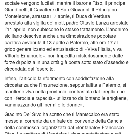
sociale vengono fucilati, mentre il barone Riso, il principe
Giandinelli, il Cavaliere di San Giovanni, il Principino
Monteleone, arrestati il 7 aprile, il Duca di Verdura
arrestato alla vigilia dei moti, padre Ottavio Lanza arrestato
l’11 aprile, non subiscono lo stesso trattamento. L’anonimo
siciliano descrive anche una dimostrazione popolare
pacifica avvenuta il 13 aprile a Palermo, alle ore 17 al
grido generalizzato ed entusiastico di «Viva l’Italia, viva
Vittorio Emanuele», non impedita misteriosamente dalle
forze di polizia in una città già posta sotto stato d’assedio e
circondata dall’esercito.
Infine, l’articolo fa riferimento con soddisfazione alla
circostanza che l’insurrezione, seppur fallita a Palermo, si
mantiene viva nella provincia, contrastata dai «regii» che
con «ferocia e rapacità» utilizzano da lontano le artiglierie,
«ammazzando gli inermi e le donne».
Giacinto De’ Sivo ha scritto che il Maniscalco era stato
messo al corrente da un frate del convento della Gancia
della sommossa, organizzata dal «fontanaio» Francesco
Riso. Lo scrittore di Maddaloni, documentatissimo sugli