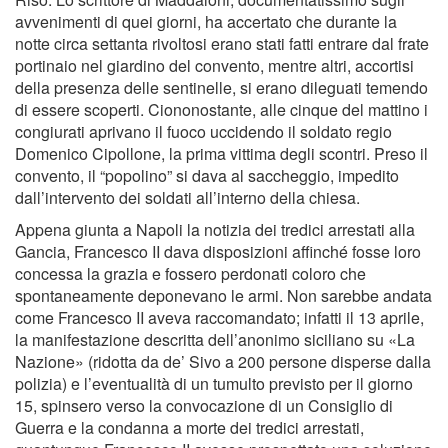
avvenimenti di quei giorni, ha accertato che durante la
notte circa settanta rivoltosi erano stati fatti entrare dal frate
portinaio nel giardino del convento, mentre altri, accortisi
della presenza delle sentinelle, si erano dileguati temendo
di essere scoperti. Ciononostante, alle cinque del mattino i
congiurati aprivano il fuoco uccidendo il soldato regio
Domenico Cipollone, la prima vittima degli scontri. Preso il
convento, il “popolino” si dava al saccheggio, impedito
dall’intervento dei soldati all’interno della chiesa.
Appena giunta a Napoli la notizia dei tredici arrestati alla
Gancia, Francesco II dava disposizioni affinché fosse loro
concessa la grazia e fossero perdonati coloro che
spontaneamente deponevano le armi. Non sarebbe andata
come Francesco II aveva raccomandato; infatti il 13 aprile,
la manifestazione descritta dell’anonimo siciliano su «La
Nazione» (ridotta da de’ Sivo a 200 persone disperse dalla
polizia) e l’eventualità di un tumulto previsto per il giorno
15, spinsero verso la convocazione di un Consiglio di
Guerra e la condanna a morte dei tredici arrestati,