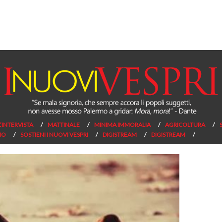
L’INTERVISTA
MATTINALE
MINIMA IMMORALIA
AGRICOLTURA
NO
SOSTIENI I NUOVI VESPRI
DIGISTREAM
DIGISTREAM