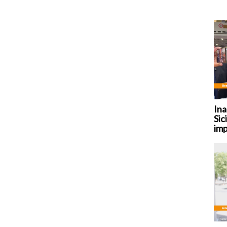
Ina
Sic
imp