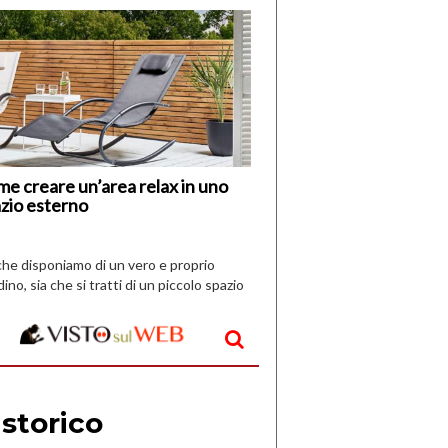
di
I
Nuovi
Vespri
e creare un’area relax in uno
zio esterno
che disponiamo di un vero e proprio
dino, sia che si tratti di un piccolo spazio
aperto, l’idea è […]