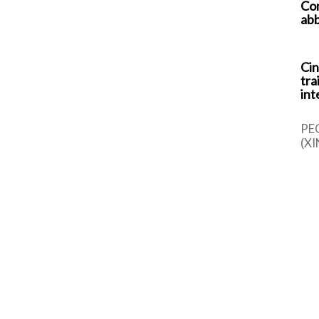
Com
abb
Cin
tra
int
PE
(XI
cin
una
sem
dal