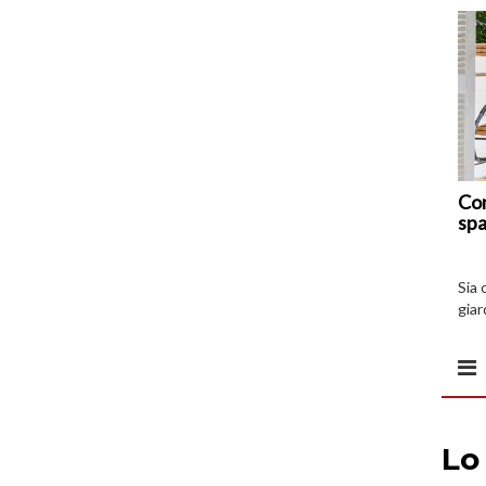
Com
spa
Sia 
giar
all’