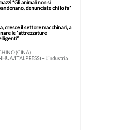
azzi “Gli animali non si
andonano, denunciate chi lo fa”
a, cresce il settore macchinari, a
inare le “attrezzature
elligenti”
CHINO (CINA)
NHUA/ITALPRESS) – L’industria
ese dei macchinari ha registrato
 crescita stabile nel primo
estre del 2026, sostenuta
l’aumento […]