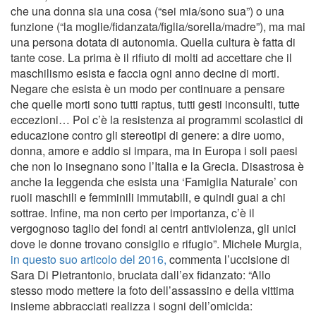
che una donna sia una cosa (“sei mia/sono sua”) o una
funzione (“la moglie/fidanzata/figlia/sorella/madre”), ma mai
una persona dotata di autonomia. Quella cultura è fatta di
tante cose. La prima è il rifiuto di molti ad accettare che il
maschilismo esista e faccia ogni anno decine di morti.
Negare che esista è un modo per continuare a pensare
che quelle morti sono tutti raptus, tutti gesti inconsulti, tutte
eccezioni… Poi c’è la resistenza ai programmi scolastici di
educazione contro gli stereotipi di genere: a dire uomo,
donna, amore e addio si impara, ma in Europa i soli paesi
che non lo insegnano sono l’Italia e la Grecia. Disastrosa è
anche la leggenda che esista una ‘Famiglia Naturale’ con
ruoli maschili e femminili immutabili, e quindi guai a chi
sottrae. Infine, ma non certo per importanza, c’è il
vergognoso taglio dei fondi ai centri antiviolenza, gli unici
dove le donne trovano consiglio e rifugio”. Michele Murgia,
in questo suo articolo del 2016,
commenta l’uccisione di
Sara Di Pietrantonio, bruciata dall’ex fidanzato: “Allo
stesso modo mettere la foto dell’assassino e della vittima
insieme abbracciati realizza i sogni dell’omicida: