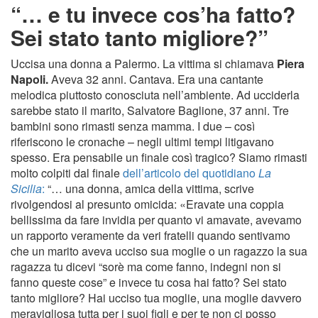
“… e tu invece cos’ha fatto?
Sei stato tanto migliore?”
Uccisa una donna a Palermo. La vittima si chiamava
Piera
Napoli.
Aveva 32 anni. Cantava. Era una cantante
melodica piuttosto conosciuta nell’ambiente. Ad ucciderla
sarebbe stato il marito, Salvatore Baglione, 37 anni. Tre
bambini sono rimasti senza mamma. I due – così
riferiscono le cronache – negli ultimi tempi litigavano
spesso. Era pensabile un finale così tragico? Siamo rimasti
molto colpiti dal finale
dell’articolo del quotidiano
La
Sicilia
:
“… una donna, amica della vittima, scrive
rivolgendosi al presunto omicida: «Eravate una coppia
bellissima da fare invidia per quanto vi amavate, avevamo
un rapporto veramente da veri fratelli quando sentivamo
che un marito aveva ucciso sua moglie o un ragazzo la sua
ragazza tu dicevi “sorè ma come fanno, indegni non si
fanno queste cose” e invece tu cosa hai fatto? Sei stato
tanto migliore? Hai ucciso tua moglie, una moglie davvero
meravigliosa tutta per i suoi figli e per te non ci posso