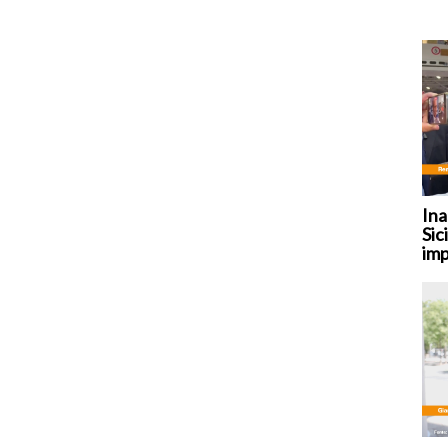
Ina
Sic
imp