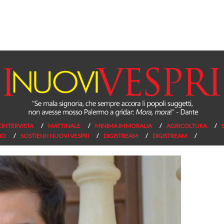
L’INTERVISTA
MATTINALE
MINIMA IMMORALIA
AGRICOLTURA
NO
SOSTIENI I NUOVI VESPRI
DIGISTREAM
DIGISTREAM