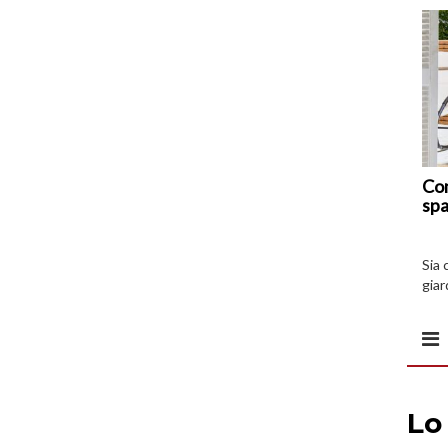
Com
spa
Sia 
giar
all’