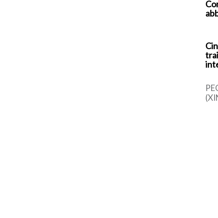
Com
abb
Cin
tra
int
PE
(XI
cin
una
sem
dal