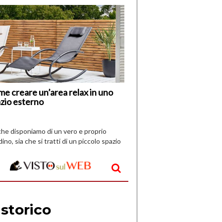
di
I
Nuovi
Vespri
e creare un’area relax in uno
zio esterno
che disponiamo di un vero e proprio
dino, sia che si tratti di un piccolo spazio
aperto, l’idea è […]