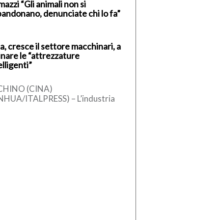
azzi “Gli animali non si
andonano, denunciate chi lo fa”
a, cresce il settore macchinari, a
inare le “attrezzature
elligenti”
CHINO (CINA)
NHUA/ITALPRESS) – L’industria
ese dei macchinari ha registrato
 crescita stabile nel primo
estre del 2026, sostenuta
l’aumento […]