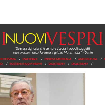
L’INTERVISTA
MATTINALE
MINIMA IMMORALIA
AGRICOLTURA
NO
SOSTIENI I NUOVI VESPRI
DIGISTREAM
DIGISTREAM