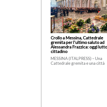
Crollo a Messina, Cattedrale
gremita per l’ultimo saluto ad
Alessandra Frazzica: oggi lutt
cittadino
MESSINA (ITALPRESS) – Una
Cattedrale gremita e una città
raccolta nel silenzio hanno
accompagnato l’ultimo saluto a
Alessandra Frazzica, la […]