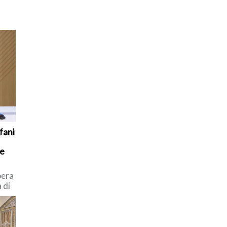
are
fani
ne
bera
 di
na e