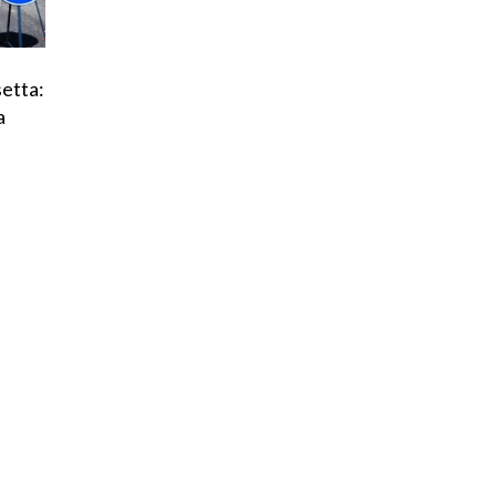
etta:
a