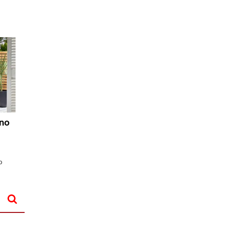
di
I
Nuovi
Vespri
uno
o