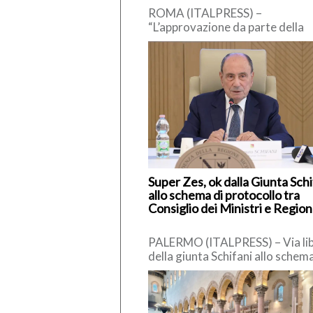
ROMA (ITALPRESS) –
“L’approvazione da parte della
Commissione europea della
proposta di revisione del PNRR
consente al Governo di rafforz
[…]
Super Zes, ok dalla Giunta Schi
allo schema di protocollo tra
Consiglio dei Ministri e Regio
PALERMO (ITALPRESS) – Via li
della giunta Schifani allo schema
protocollo tra la Regione Sicilia
la presidenza del […]