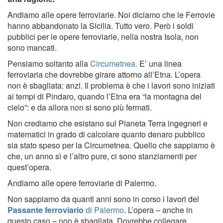
Andiamo alle opere ferroviarie. Noi diciamo che le Ferrovie
hanno abbandonato la Sicilia. Tutto vero. Però i soldi
pubblici per le opere ferroviarie, nella nostra Isola, non
sono mancati.
Pensiamo soltanto alla
Circumetnea.
E’ una linea
ferroviaria che dovrebbe girare attorno all’Etna. L’opera
non è sbagliata: anzi. Il problema è che i lavori sono iniziati
ai tempi di Pindaro, quando l’Etna era “la montagna del
cielo”: e da allora non si sono più fermati.
Non crediamo che esistano sul Pianeta Terra ingegneri e
matematici in grado di calcolare quanto denaro pubblico
sia stato speso per la Circumetnea. Quello che sappiamo è
che, un anno sì e l’altro pure, ci sono stanziamenti per
quest’opera.
Andiamo alle opere ferroviarie di Palermo.
Non sappiamo da quanti anni sono in corso i lavori del
Passante ferroviario
di Palermo
. L’opera – anche in
questo caso – non è sbagliata. Dovrebbe collegare