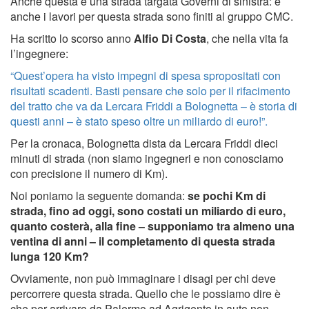
Anche questa è una strada targata Governi di sinistra: e
anche i lavori per questa strada sono finiti al gruppo CMC.
Ha scritto lo scorso anno
Alfio Di Costa
, che nella vita fa
l’ingegnere:
“Quest’opera ha visto impegni di spesa spropositati con
risultati scadenti. Basti pensare che solo per il rifacimento
del tratto che va da Lercara Friddi a Bolognetta – è storia di
questi anni – è stato speso oltre un miliardo di euro!”.
Per la cronaca, Bolognetta dista da Lercara Friddi dieci
minuti di strada (non siamo ingegneri e non conosciamo
con precisione il numero di Km).
Noi poniamo la seguente domanda:
se pochi Km di
strada, fino ad oggi, sono costati un miliardo di euro,
quanto costerà, alla fine – supponiamo tra almeno una
ventina di anni – il completamento di questa strada
lunga 120 Km?
Ovviamente, non può immaginare i disagi per chi deve
percorrere questa strada. Quello che le possiamo dire è
che per arrivare da Palermo ad Agrigento in auto non