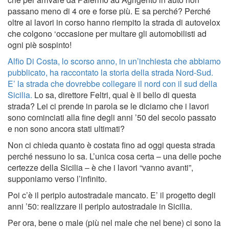
passano meno di 4 ore e forse più. E sa perché? Perché
oltre ai lavori in corso hanno riempito la strada di autovelox
che colgono ‘occasione per multare gli automobilisti ad
ogni piè sospinto!
Alfio Di Costa, lo scorso anno, in un’inchiesta che abbiamo
pubblicato, ha raccontato la storia della strada Nord-Sud.
E’ la strada che dovrebbe collegare il nord con il sud della
Sicilia.
Lo sa, direttore Feltri, qual è il bello di questa
strada? Lei ci prende in parola se le diciamo che i lavori
sono cominciati alla fine degli anni ’50 del secolo passato
e non sono ancora stati ultimati?
Non ci chieda quanto è costata fino ad oggi questa strada
perché nessuno lo sa. L’unica cosa certa – una delle poche
certezze della Sicilia – è che i lavori “vanno avanti”,
supponiamo verso l’infinito.
Poi c’è il periplo autostradale mancato. E’ il progetto degli
anni ’50: realizzare il periplo autostradale in Sicilia.
Per ora, bene o male (più nel male che nel bene) ci sono la