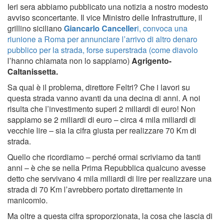
Ieri sera abbiamo pubblicato una notizia a nostro modesto
avviso sconcertante. Il vice Ministro delle Infrastrutture, il
grillino siciliano
Giancarlo Canceller
i, convoca una
riunione a Roma per annunciare l’arrivo di altro denaro
pubblico per la strada, forse superstrada (come diavolo
l’hanno chiamata non lo sappiamo)
Agrigento-
Caltanissetta.
Sa qual è il problema, direttore Feltri? Che i lavori su
questa strada vanno avanti da una decina di anni. A noi
risulta che l’investimento superi 2 miliardi di euro! Non
sappiamo se 2 miliardi di euro – circa 4 mila miliardi di
vecchie lire – sia la cifra giusta per realizzare 70 Km di
strada.
Quello che ricordiamo – perché ormai scriviamo da tanti
anni – è che se nella Prima Repubblica qualcuno avesse
detto che servivano 4 mila miliardi di lire per realizzare una
strada di 70 Km l’avrebbero portato direttamente in
manicomio.
Ma oltre a questa cifra sproporzionata, la cosa che lascia di