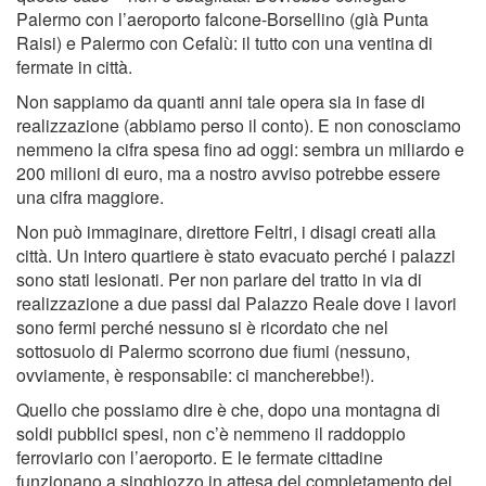
Palermo con l’aeroporto falcone-Borsellino (già Punta
Raisi) e Palermo con Cefalù: il tutto con una ventina di
fermate in città.
Non sappiamo da quanti anni tale opera sia in fase di
realizzazione (abbiamo perso il conto). E non conosciamo
nemmeno la cifra spesa fino ad oggi: sembra un miliardo e
200 milioni di euro, ma a nostro avviso potrebbe essere
una cifra maggiore.
Non può immaginare, direttore Feltri, i disagi creati alla
città. Un intero quartiere è stato evacuato perché i palazzi
sono stati lesionati. Per non parlare del tratto in via di
realizzazione a due passi dal Palazzo Reale dove i lavori
sono fermi perché nessuno si è ricordato che nel
sottosuolo di Palermo scorrono due fiumi (nessuno,
ovviamente, è responsabile: ci mancherebbe!).
Quello che possiamo dire è che, dopo una montagna di
soldi pubblici spesi, non c’è nemmeno il raddoppio
ferroviario con l’aeroporto. E le fermate cittadine
funzionano a singhiozzo in attesa del completamento dei