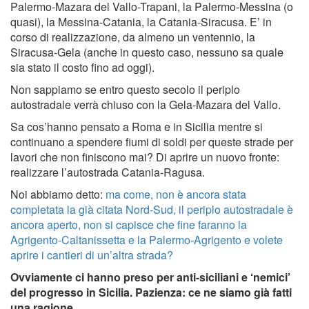
Palermo-Mazara del Vallo-Trapani, la Palermo-Messina (o
quasi), la Messina-Catania, la Catania-Siracusa. E’ in
corso di realizzazione, da almeno un ventennio, la
Siracusa-Gela (anche in questo caso, nessuno sa quale
sia stato il costo fino ad oggi).
Non sappiamo se entro questo secolo il periplo
autostradale verrà chiuso con la Gela-Mazara del Vallo.
Sa cos’hanno pensato a Roma e in Sicilia mentre si
continuano a spendere fiumi di soldi per queste strade per
lavori che non finiscono mai? Di aprire un nuovo fronte:
realizzare l’autostrada Catania-Ragusa.
Noi abbiamo detto:
ma come, non è ancora stata
completata la già citata Nord-Sud, il periplo autostradale è
ancora aperto, non si capisce che fine faranno la
Agrigento-Caltanissetta e la Palermo-Agrigento e volete
aprire i cantieri di un’altra strada?
Ovviamente ci hanno preso per anti-siciliani e ‘nemici’
del progresso in Sicilia. Pazienza: ce ne siamo già fatti
una ragione.