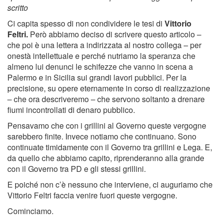
scritto
Ci capita spesso di non condividere le tesi di
Vittorio
Feltri.
Però abbiamo deciso di scrivere questo articolo –
che poi è una lettera a indirizzata al nostro collega – per
onestà intellettuale e perché nutriamo la speranza che
almeno lui denunci le schifezze che vanno in scena a
Palermo e in Sicilia sui grandi lavori pubblici. Per la
precisione, su opere eternamente in corso di realizzazione
– che ora descriveremo – che servono soltanto a drenare
fiumi incontrollati di denaro pubblico.
Pensavamo che con i grillini al Governo queste vergogne
sarebbero finite. Invece notiamo che continuano. Sono
continuate timidamente con il Governo tra grillini e Lega. E,
da quello che abbiamo capito, riprenderanno alla grande
con il Governo tra PD e gli stessi grillini.
E poiché non c’è nessuno che interviene, ci auguriamo che
Vittorio Feltri faccia venire fuori queste vergogne.
Cominciamo.