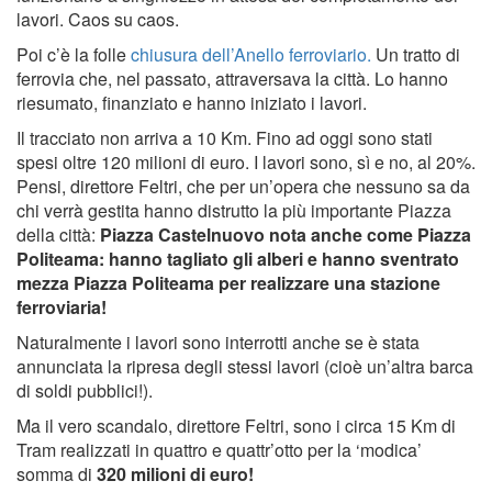
lavori. Caos su caos.
Poi c’è la folle
chiusura dell’Anello ferroviario.
Un tratto di
ferrovia che, nel passato, attraversava la città. Lo hanno
riesumato, finanziato e hanno iniziato i lavori.
Il tracciato non arriva a 10 Km. Fino ad oggi sono stati
spesi oltre 120 milioni di euro. I lavori sono, sì e no, al 20%.
Pensi, direttore Feltri, che per un’opera che nessuno sa da
chi verrà gestita hanno distrutto la più importante Piazza
della città:
Piazza Castelnuovo nota anche come Piazza
Politeama: hanno tagliato gli alberi e hanno sventrato
mezza Piazza Politeama per realizzare una stazione
ferroviaria!
Naturalmente i lavori sono interrotti anche se è stata
annunciata la ripresa degli stessi lavori (cioè un’altra barca
di soldi pubblici!).
Ma il vero scandalo, direttore Feltri, sono i circa 15 Km di
Tram realizzati in quattro e quattr’otto per la ‘modica’
somma di
320 milioni di euro!